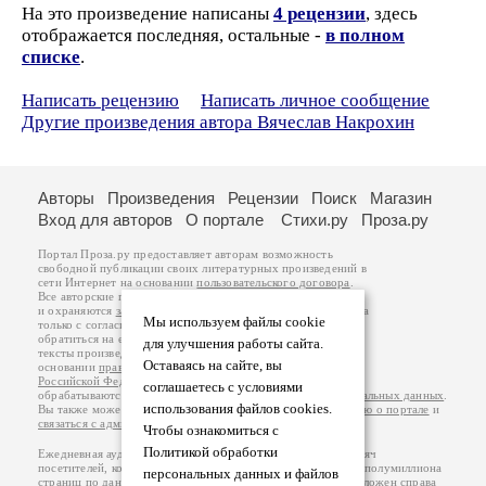
На это произведение написаны
4 рецензии
, здесь
отображается последняя, остальные -
в полном
списке
.
Написать рецензию
Написать личное сообщение
Другие произведения автора Вячеслав Накрохин
Авторы
Произведения
Рецензии
Поиск
Магазин
Вход для авторов
О портале
Стихи.ру
Проза.ру
Портал Проза.ру предоставляет авторам возможность
свободной публикации своих литературных произведений в
сети Интернет на основании
пользовательского договора
.
Все авторские права на произведения принадлежат авторам
и охраняются
законом
. Перепечатка произведений возможна
Мы используем файлы cookie
только с согласия его автора, к которому вы можете
обратиться на его авторской странице. Ответственность за
для улучшения работы сайта.
тексты произведений авторы несут самостоятельно на
Оставаясь на сайте, вы
основании
правил публикации
и
законодательства
Российской Федерации
. Данные пользователей
соглашаетесь с условиями
обрабатываются на основании
Политики обработки персональных данных
.
использования файлов cookies.
Вы также можете посмотреть более подробную
информацию о портале
и
связаться с администрацией
.
Чтобы ознакомиться с
Политикой обработки
Ежедневная аудитория портала Проза.ру – порядка 100 тысяч
посетителей, которые в общей сумме просматривают более полумиллиона
персональных данных и файлов
страниц по данным счетчика посещаемости, который расположен справа