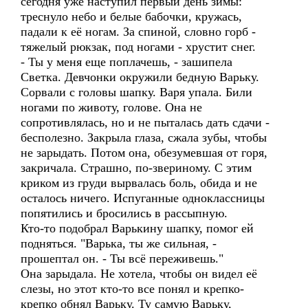
сегодня уже наступил первый день зимы:
треснуло небо и белые бабочки, кружась,
падали к её ногам. За спиной, словно горб -
тяжелый рюкзак, под ногами - хрустит снег.
- Ты у меня еще поплачешь, - зашипела
Светка. Девчонки окружили бедную Варьку.
Сорвали с головы шапку. Варя упала. Били
ногами по животу, голове. Она не
сопротивлялась, но и не пыталась дать сдачи -
бесполезно. Закрыла глаза, сжала зубы, чтобы
не зарыдать. Потом она, обезумевшая от горя,
закричала. Страшно, по-звериному. С этим
криком из груди вырвалась боль, обида и не
осталось ничего. Испуганные одноклассницы
попятились и бросились в рассыпную.
Кто-то подобрал Варькину шапку, помог ей
подняться. "Варька, ты же сильная, -
прошептал он. - Ты всё переживешь."
Она зарыдала. Не хотела, чтобы он видел её
слезы, но этот кто-то все понял и крепко-
крепко обнял Варьку. Ту самую Варьку,