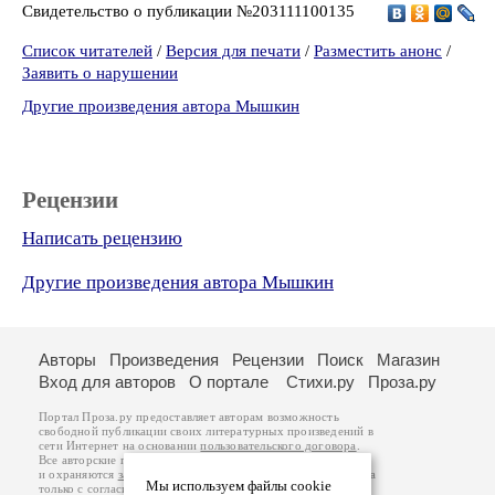
Свидетельство о публикации №203111100135
Список читателей
/
Версия для печати
/
Разместить анонс
/
Заявить о нарушении
Другие произведения автора Мышкин
Рецензии
Написать рецензию
Другие произведения автора Мышкин
Авторы
Произведения
Рецензии
Поиск
Магазин
Вход для авторов
О портале
Стихи.ру
Проза.ру
Портал Проза.ру предоставляет авторам возможность
свободной публикации своих литературных произведений в
сети Интернет на основании
пользовательского договора
.
Все авторские права на произведения принадлежат авторам
и охраняются
законом
. Перепечатка произведений возможна
Мы используем файлы cookie
только с согласия его автора, к которому вы можете