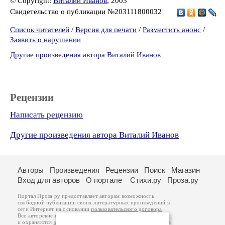
© Copyright:
Виталий Иванов
, 2003
Свидетельство о публикации №203111800032
Список читателей
/
Версия для печати
/
Разместить анонс
/
Заявить о нарушении
Другие произведения автора Виталий Иванов
Рецензии
Написать рецензию
Другие произведения автора Виталий Иванов
Авторы
Произведения
Рецензии
Поиск
Магазин
Вход для авторов
О портале
Стихи.ру
Проза.ру
Портал Проза.ру предоставляет авторам возможность
свободной публикации своих литературных произведений в
сети Интернет на основании
пользовательского договора
.
Все авторские права на произведения принадлежат авторам
и охраняются
законом
. Перепечатка произведений возможна