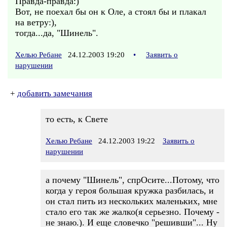
Правда-правда:)
Вот, не поехал бы он к Оле, а стоял бы и плакал
на ветру:),
тогда...да, "Шинель".
Хелью Ребане
24.12.2003 19:20
•
Заявить о
нарушении
+
добавить замечания
то есть, к Свете
Хелью Ребане
24.12.2003 19:22
Заявить о
нарушении
а почему "Шинель", спрОсите...Потому, что
когда у героя большая кружка разбилась, и
он стал пить из нескольких маленьких, мне
стало его так же жалко(я серьезно. Почему -
не знаю.). И еще словечко "решивши"... Ну