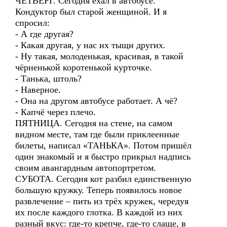
ЧЕТВЕРГ. Сегодня ехал в автобусе.
Кондуктор был старой женщиной. И я
спросил:
- А где другая?
- Какая другая, у нас их тыщи других.
- Ну такая, молоденькая, красивая, в такой
чёрненькой коротенькой курточке.
- Танька, штоль?
- Наверное.
- Она на другом автобусе работает. А чё?
- Капчё через плечо.
ПЯТНИЦА. Сегодня на стене, на самом
видном месте, там где были приклеенные
билеты, написал «ТАНЬКА». Потом пришёл
один знакомый и я быстро прикрыл надпись
своим авангардным автопортретом.
СУБОТА. Сегодня кот разбил единственную
большую кружку. Теперь появилось новое
развлечение – пить из трёх кружек, чередуя
их после каждого глотка. В каждой из них
разный вкус: где-то крепче, где-то слаще, в