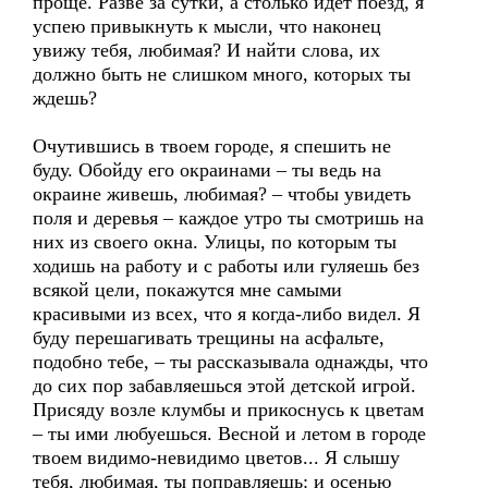
проще. Разве за сутки, а столько идет поезд, я
успею привыкнуть к мысли, что наконец
увижу тебя, любимая? И найти слова, их
должно быть не слишком много, которых ты
ждешь?
Очутившись в твоем городе, я спешить не
буду. Обойду его окраинами – ты ведь на
окраине живешь, любимая? – чтобы увидеть
поля и деревья – каждое утро ты смотришь на
них из своего окна. Улицы, по которым ты
ходишь на работу и с работы или гуляешь без
всякой цели, покажутся мне самыми
красивыми из всех, что я когда-либо видел. Я
буду перешагивать трещины на асфальте,
подобно тебе, – ты рассказывала однажды, что
до сих пор забавляешься этой детской игрой.
Присяду возле клумбы и прикоснусь к цветам
– ты ими любуешься. Весной и летом в городе
твоем видимо-невидимо цветов... Я слышу
тебя, любимая, ты поправляешь: и осенью