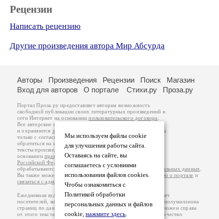
Рецензии
Написать рецензию
Другие произведения автора Мир Абсурда
Авторы
Произведения
Рецензии
Поиск
Магазин
Вход для авторов
О портале
Стихи.ру
Проза.ру
Портал Проза.ру предоставляет авторам возможность
свободной публикации своих литературных произведений в
сети Интернет на основании
пользовательского договора
.
Все авторские права на произведения принадлежат авторам
и охраняются
законом
. Перепечатка произведений возможна
Мы используем файлы cookie
только с согласия его автора, к которому вы можете
обратиться на его авторской странице. Ответственность за
для улучшения работы сайта.
тексты произведений авторы несут самостоятельно на
Оставаясь на сайте, вы
основании
правил публикации
и
законодательства
Российской Федерации
. Данные пользователей
соглашаетесь с условиями
обрабатываются на основании
Политики обработки персональных данных
.
использования файлов cookies.
Вы также можете посмотреть более подробную
информацию о портале
и
связаться с администрацией
.
Чтобы ознакомиться с
Политикой обработки
Ежедневная аудитория портала Проза.ру – порядка 100 тысяч
посетителей, которые в общей сумме просматривают более полумиллиона
персональных данных и файлов
страниц по данным счетчика посещаемости, который расположен справа
cookie,
нажмите здесь
.
от этого текста. В каждой графе указано по две цифры: количество