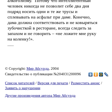
алкоголизму. Потому что интеллигентный
человек никогда не позволит себе два дня
подряд носить одни и те же трусы и
сплевывать на асфальт при даме. Конечно,
дама должна соответствовать и не ковыряться
зубочисткой в ресторане, всегда следить за
запахом и не говорить – «не ложите мне руку
на коленку!».
.....
© Copyright:
Мир Абсурда
, 2004
Свидетельство о публикации №204031200096
Список читателей
/
Версия для печати
/
Разместить анонс
/
Заявить о нарушении
Другие произведения автора Мир Абсурда