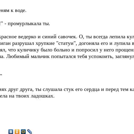
ням к воде.
" - промурлыкала ты.
красное ведерко и синий савочек. О, ты всегда лепила к
лиган разрушал хрупкие "статуи", догоняла его и лупила 
ял, что куличику было больно и попросил у него прощен
ала. Любимый мальчик попытался тебя успокоить, заглянул
"
ях друг друга, ты слушала стук его сердца и перед тем к
дела на твоих ладошках.
6