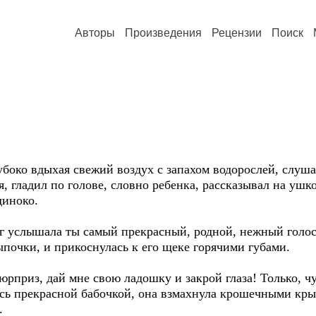
Авторы
Произведения
Рецензии
Поиск
лубоко вдыхая свежий воздух с запахом водорослей, слуш
, гладил по голове, словно ребенка, рассказывал на ушко
диноко.
руг услышала ты самый прекрасный, родной, нежный гол
цыпочки, и прикоснулась к его щеке горячими губами.
юрприз, дай мне свою ладошку и закрой глаза! Только, чур
сь прекрасной бабочкой, она взмахнула крошечными крыл
.