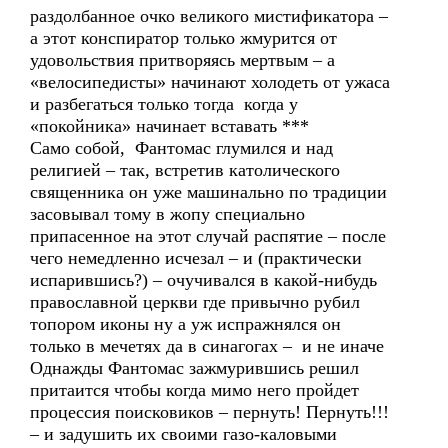
раздолбанное очко великого мистификатора –
а этот конспиратор только жмурится от
удовольствия притворяясь мертвым – а
«велосипедисты» начинают холодеть от ужаса
и разбегаться только тогда когда у
«покойника» начинает вставать ***
Само собой, Фантомас глумился и над
религией – так, встретив католического
священника он уже машинально по традиции
засовывал тому в жопу специально
припасенное на этот случай распятие – после
чего немедленно исчезал – и (практически
испарившись?) – очучивался в какой-нибудь
православной церкви где привычно рубил
топором иконы ну а уж испражнялся он
только в мечетях да в синагогах – и не иначе
Однажды Фантомас зажмурившись решил
притаится чтобы когда мимо него пройдет
процессия поисковиков – пернуть! Пернуть!!!
– и задушить их своими газо-каловыми