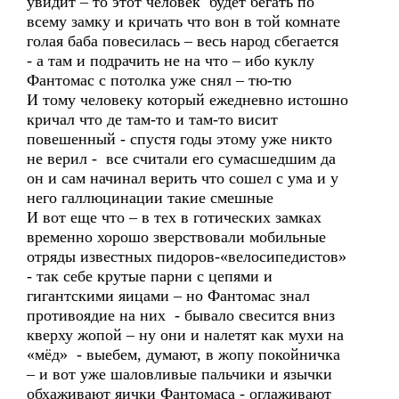
увидит – то этот человек будет бегать по
всему замку и кричать что вон в той комнате
голая баба повесилась – весь народ сбегается
- а там и подрачить не на что – ибо куклу
Фантомас с потолка уже снял – тю-тю
И тому человеку который ежедневно истошно
кричал что де там-то и там-то висит
повешенный - спустя годы этому уже никто
не верил - все считали его сумасшедшим да
он и сам начинал верить что сошел с ума и у
него галлюцинации такие смешные
И вот еще что – в тех в готических замках
временно хорошо зверствовали мобильные
отряды известных пидоров-«велосипедистов»
- так себе крутые парни с цепями и
гигантскими яицами – но Фантомас знал
противоядие на них - бывало свесится вниз
кверху жопой – ну они и налетят как мухи на
«мёд» - выебем, думают, в жопу покойничка
– и вот уже шаловливые пальчики и язычки
обхаживают яички Фантомаса - оглаживают