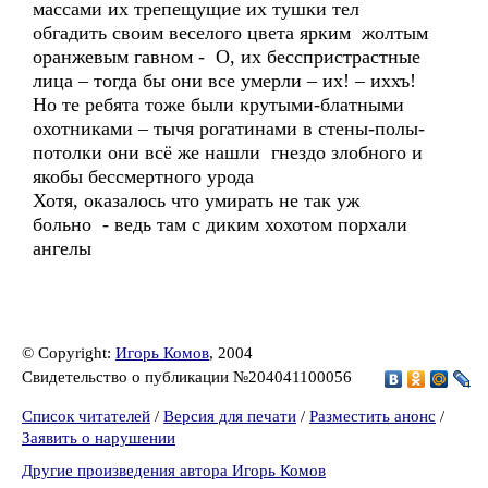
массами их трепещущие их тушки тел
обгадить своим веселого цвета ярким жолтым
оранжевым гавном - О, их бесспристрастные
лица – тогда бы они все умерли – их! – иххъ!
Но те ребята тоже были крутыми-блатными
охотниками – тычя рогатинами в стены-полы-
потолки они всё же нашли гнездо злобного и
якобы бессмертного урода
Хотя, оказалось что умирать не так уж
больно - ведь там с диким хохотом порхали
ангелы
© Copyright:
Игорь Комов
, 2004
Свидетельство о публикации №204041100056
Список читателей
/
Версия для печати
/
Разместить анонс
/
Заявить о нарушении
Другие произведения автора Игорь Комов