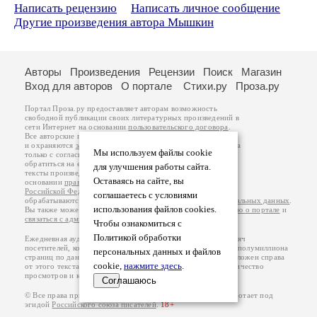
Написать рецензию
Написать личное сообщение
Другие произведения автора Мышкин
Авторы
Произведения
Рецензии
Поиск
Магазин
Вход для авторов
О портале
Стихи.ру
Проза.ру
Портал Проза.ру предоставляет авторам возможность
свободной публикации своих литературных произведений в
сети Интернет на основании
пользовательского договора
.
Все авторские права на произведения принадлежат авторам
и охраняются
законом
. Перепечатка произведений возможна
Мы используем файлы cookie
только с согласия его автора, к которому вы можете
обратиться на его авторской странице. Ответственность за
для улучшения работы сайта.
тексты произведений авторы несут самостоятельно на
Оставаясь на сайте, вы
основании
правил публикации
и
законодательства
Российской Федерации
. Данные пользователей
соглашаетесь с условиями
обрабатываются на основании
Политики обработки персональных данных
.
использования файлов cookies.
Вы также можете посмотреть более подробную
информацию о портале
и
связаться с администрацией
.
Чтобы ознакомиться с
Политикой обработки
Ежедневная аудитория портала Проза.ру – порядка 100 тысяч
посетителей, которые в общей сумме просматривают более полумиллиона
персональных данных и файлов
страниц по данным счетчика посещаемости, который расположен справа
cookie,
нажмите здесь
.
от этого текста. В каждой графе указано по две цифры: количество
просмотров и количество посетителей.
Соглашаюсь
© Все права принадлежат авторам, 2000-2026. Портал работает под
эгидой
Российского союза писателей
.
18+