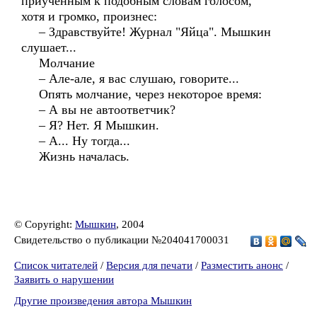
приученным к подобным словам голосом,
хотя и громко, произнес:
– Здравствуйте! Журнал "Яйца". Мышкин
слушает...
Молчание
– Але-але, я вас слушаю, говорите...
Опять молчание, через некоторое время:
– А вы не автоответчик?
– Я? Нет. Я Мышкин.
– А... Ну тогда...
Жизнь началась.
© Copyright:
Мышкин
, 2004
Свидетельство о публикации №204041700031
Список читателей
/
Версия для печати
/
Разместить анонс
/
Заявить о нарушении
Другие произведения автора Мышкин