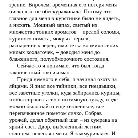
зрение. Впрочем, временная его потеря меня
нисколько не обескураживала. Потому что
главное для меня в курятнике было не видеть,
а нюхать. Мощный запах, свитый из
множества тонких ароматов – прелой соломы,
куриного помета, мокрых перьев,
распаренных зерен, ими тетка кормила своих
милых хохлаточек, – доводил меня до
блаженного, полуобморочного состояния.
Сейчас-то я понимаю, что был тогда
законченный токсикоман.
Придя немного в себя, я начинал охоту за
яйцами. Я знал все тайники, все гнездышки,
все заветные уголки, куда забирались курицы,
чтобы справить свою интимную нужду, и где
можно было найти еще тепленькое, все
перепачканное пометом яичко. Собрав
урожай, делал обратный шаг – из сумрака на
яркий свет. Двор, выбеленный летним
солнцем, ослеплял меня. Я зажмуривался. И