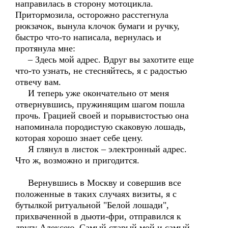
направилась в сторону мотоцикла.
Притормозила, осторожно расстегнула
рюкзачок, вынула клочок бумаги и ручку,
быстро что-то написала, вернулась и
протянула мне:
– Здесь мой адрес. Вдруг вы захотите еще
что-то узнать, не стесняйтесь, я с радостью
отвечу вам.
И теперь уже окончательно от меня
отвернувшись, пружинящим шагом пошла
прочь. Грацией своей и порывистостью она
напоминала породистую скаковую лошадь,
которая хорошо знает себе цену.
Я глянул в листок – электронный адрес.
Что ж, возможно и пригодится.
Вернувшись в Москву и совершив все
положенные в таких случаях визиты, я с
бутылкой ритуальной "Белой лошади",
прихваченной в дьюти-фри, отправился к
другу Алексею. Самый старый мой и самый