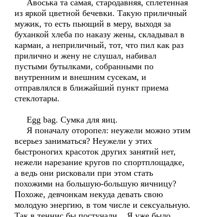
Авоська та самая, стародавняя, сплетенная
из яркой цветной бечевки. Такую приличный
мужик, то есть пьющий в меру, выходя за
буханкой хлеба по наказу жены, складывал в
карман, а неприличный, тот, что пил как раз
прилично и жену не слушал, набивал
пустыми бутылками, собранными по
внутренним и внешним сусекам, и
отправлялся в ближайший пункт приема
стеклотары.
Egg bag. Сумка для яиц.
Я поначалу оторопел: неужели можно этим
всерьез заниматься? Неужели у этих
быстроногих красоток других занятий нет,
нежели нарезание кругов по спортплощадке,
а ведь они рисковали при этом стать
похожими на большую-большую яичницу?
Похоже, девчонкам некуда девать свою
молодую энергию, в том числе и сексуальную.
Так в теннис бы постучали... Я уже было