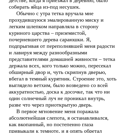
детстве, когда я приезжал в деревню, было
собирать яйца из-под несушек.
Обычно с утра тетка вручала мне
прохудившуюся эмалированную миску и
легким шлепком направляла в сторону
куриного царства – приземистой,
почерневшего дерева сараюшки. Я,
подпрыгивая от переполнявшей меня радости
и лавируя между разнообразными
представителями домашней живности – тетка
держала всех, кого только можно, пересекал
обширный двор и, чуть скрипнув дверью,
вбегал в темный курятник. Строение это, хоть
выглядело ветхим, было возведено со всей
аккуратностью, доска к досочке, так что ни
один солнечный луч не проникал внутрь,
разве что через приоткрытую дверь.
В первое мгновение меня поражала
абсолютнейшая слепота, я останавливался,
как вкопанный, но постепенно глаза
привыкали к темноте, и я опять обретал