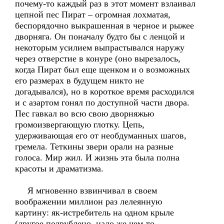
почему-то каждый раз в этот момент взлаивал
цепной пес Пират – огромная лохматая,
беспорядочно выкрашенная в черное и рыжее
дворняга. Он поначалу будто бы с ленцой и
некоторым усилием выпрастывался наружу
через отверстие в конуре (оно вырезалось,
когда Пират был еще щенком и о возможных
его размерах в будущем никто не
догадывался), но в короткое время расходился
и с азартом гонял по доступной части двора.
Пес гавкал во всю свою дворняжью
громоизвергающую глотку. Цепь,
удерживающая его от необдуманных шагов,
гремела. Теткины звери орали на разные
голоса. Мир жил. И жизнь эта была полна
красоты и драматизма.
Я мгновенно взвинчивал в своем
воображении миллион раз лелеянную
картину: як-истребитель на одном крыле
(другое подрублено, надо же чем-то