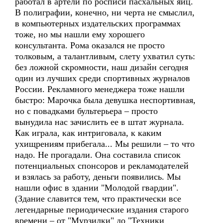
работал в артели по росписи пасхальных яиц.
В полиграфии, конечно, ни черта не смыслил,
в компьютерных издательских программах
тоже, но мы нашли ему хорошего
консультанта. Рома оказался не просто
толковым, а талантливым, слету ухватил суть:
без ложной скромности, наш дизайн сегодня
один из лучших среди спортивных журналов
России. Рекламного менеджера тоже нашли
быстро: Марочка была девушка неспортивная,
но с повадками бультерьера – просто
вынудила нас зачислить ее в штат журнала.
Как играла, как интриговала, к каким
ухищрениям прибегала... Мы решили – то что
надо. Не прогадали. Она составила список
потенциальных спонсоров и рекламодателей
и взялась за работу, деньги появились. Мы
нашли офис в здании "Молодой гвардии".
(Здание славится тем, что практически все
легендарные периодические издания старого
времени – от "Мурзилки" до "Техники