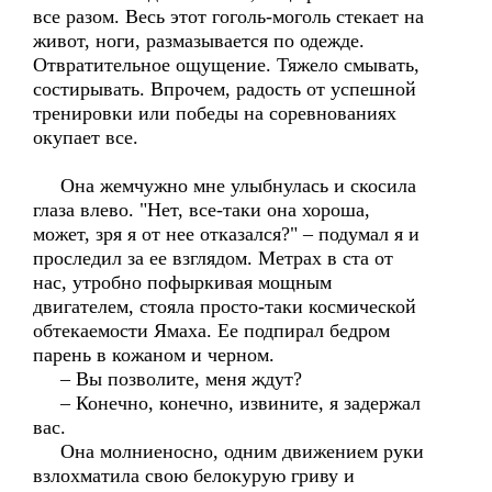
все разом. Весь этот гоголь-моголь стекает на
живот, ноги, размазывается по одежде.
Отвратительное ощущение. Тяжело смывать,
состирывать. Впрочем, радость от успешной
тренировки или победы на соревнованиях
окупает все.
Она жемчужно мне улыбнулась и скосила
глаза влево. "Нет, все-таки она хороша,
может, зря я от нее отказался?" – подумал я и
проследил за ее взглядом. Метрах в ста от
нас, утробно пофыркивая мощным
двигателем, стояла просто-таки космической
обтекаемости Ямаха. Ее подпирал бедром
парень в кожаном и черном.
– Вы позволите, меня ждут?
– Конечно, конечно, извините, я задержал
вас.
Она молниеносно, одним движением руки
взлохматила свою белокурую гриву и