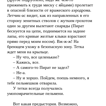
прижимать к груди миску с яйцами) пролетает
в опасной близости от вражеского аэродрома.
Летчик-ас видит, как из направленных в его
сторону зенитных стволов с жутким грохотом
один за другим вылетают снаряды (Пират
беснуется на цепи, поднимается на задние
лапы, его кривые желтые клыки взрастают
прямо перед моим носом). Вж-ж-ж! На
бреющем ухожу в безопасную зону. Тетка
ждет меня на крыльце.
– Ну что, все целенькие?
– Кажись, все.
– А самого-то Пират не задел?
– Не-а.
– Ну и хоршо. Пойдем, поешь немного, я
тебе пельмешков отварила.
У тетки всегда получались
умопомрачительные пельмени.
Вот какая предыстория. Возможно,