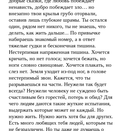
добрые сказки, где любовь побеждает
ненависть, добро побеждает зло… но
внезапно твои крылья грубо оторвали,
оставив лишь глубокие шрамы. Ты остался
один, рядом нет никого, ты не знаешь, что
делать, как жить дальше... По привычке
набираешь знакомый номер, а в ответ
тяжелые гудки и бесконечная тишина.
Нестерпимая напряженная тишина. Хочется
кричать, но нет голоса; хочется бежать, но
ноги словно свинцовые. Хочется плакать, но
слез нет. Земля уходит из-под ног, в голове
нестерпимый звон. Кажется, что ты
разрываешься на части. Неужели так будет
всегда? Неужели человеку не суждено быть
счастливым без горестей, потерь и обид? Для
чего людям даются такие жуткие испытания,
выдержать которые может не каждый. Но
нужно жить. Нужно жить хотя бы для других.
Есть много любящих тебя людей, которым ты
не безразличен. Но ты даже не думаешь о