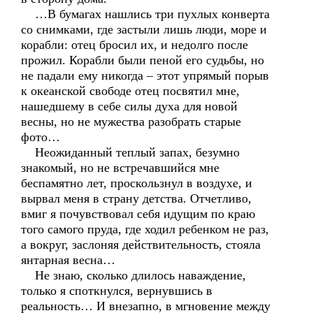
…В бумагах нашлись три пухлых конверта
со снимками, где застыли лишь люди, море и
корабли: отец бросил их, и недолго после
прожил. Корабли были пеной его судьбы, но
не падали ему никогда – этот упрямый порыв
к океанской свободе отец посвятил мне,
нашедшему в себе силы духа для новой
весны, но не мужества разобрать старые
фото…
Неожиданный теплый запах, безумно
знакомый, но не встречавшийся мне
беспамятно лет, проскользнул в воздухе, и
вырвал меня в страну детства. Отчетливо,
вмиг я почувствовал себя идущим по краю
того самого пруда, где ходил ребенком не раз,
а вокруг, заслоняя действительность, стояла
янтарная весна…
Не знаю, сколько длилось наваждение,
только я споткнулся, вернувшись в
реальность… И внезапно, в мгновение между