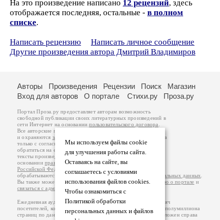
На это произведение написано
12 рецензий
, здесь
отображается последняя, остальные -
в полном
списке
.
Написать рецензию
Написать личное сообщение
Другие произведения автора Дмитрий Владимиров
Авторы
Произведения
Рецензии
Поиск
Магазин
Вход для авторов
О портале
Стихи.ру
Проза.ру
Портал Проза.ру предоставляет авторам возможность
свободной публикации своих литературных произведений в
сети Интернет на основании
пользовательского договора
.
Все авторские права на произведения принадлежат авторам
и охраняются
законом
. Перепечатка произведений возможна
Мы используем файлы cookie
только с согласия его автора, к которому вы можете
обратиться на его авторской странице. Ответственность за
для улучшения работы сайта.
тексты произведений авторы несут самостоятельно на
Оставаясь на сайте, вы
основании
правил публикации
и
законодательства
Российской Федерации
. Данные пользователей
соглашаетесь с условиями
обрабатываются на основании
Политики обработки персональных данных
.
использования файлов cookies.
Вы также можете посмотреть более подробную
информацию о портале
и
связаться с администрацией
.
Чтобы ознакомиться с
Политикой обработки
Ежедневная аудитория портала Проза.ру – порядка 100 тысяч
посетителей, которые в общей сумме просматривают более полумиллиона
персональных данных и файлов
страниц по данным счетчика посещаемости, который расположен справа