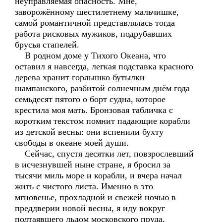
неуправляемая опасность. Мне,
заворожённому шестилетнему мальчишке,
самой романтичной представлялась тогда
работа рисковых мужиков, подрубавших
брусья стапелей.
В родном доме у Тихого Океана, что
оставил я навсегда, легкая подставка красного
дерева хранит горлышко бутылки
шампанского, разбитой солнечным днём года
семьдесят пятого о борт судна, которое
крестила моя мать. Бронзовая табличка с
коротким текстом помнит падающие корабли
из детской весны: они вспенили бухту
свободы в океане моей души.
Сейчас, спустя десятки лет, повзрослевший
в исчезнувшей ныне стране, я бросил за
тысячи миль море и корабли, и вчера начал
жить с чистого листа. Именно в это
мгновенье, прохладной и свежей ночью в
преддверии новой весны, я иду вокруг
подтаявшего льдом московского пруда,