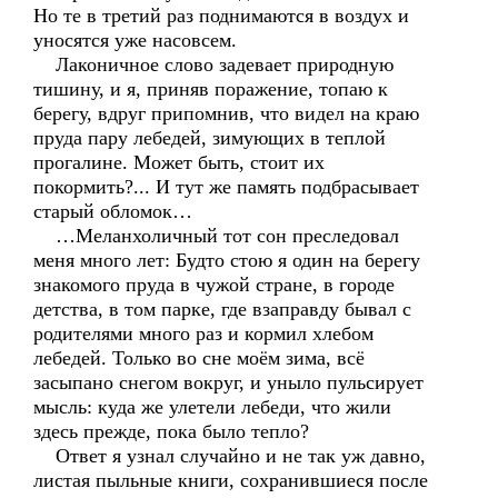
Но те в третий раз поднимаются в воздух и
уносятся уже насовсем.
Лаконичное слово задевает природную
тишину, и я, приняв поражение, топаю к
берегу, вдруг припомнив, что видел на краю
пруда пару лебедей, зимующих в теплой
прогалине. Может быть, стоит их
покормить?... И тут же память подбрасывает
старый обломок…
…Меланхоличный тот сон преследовал
меня много лет: Будто стою я один на берегу
знакомого пруда в чужой стране, в городе
детства, в том парке, где взаправду бывал с
родителями много раз и кормил хлебом
лебедей. Только во сне моём зима, всё
засыпано снегом вокруг, и уныло пульсирует
мысль: куда же улетели лебеди, что жили
здесь прежде, пока было тепло?
Ответ я узнал случайно и не так уж давно,
листая пыльные книги, сохранившиеся после