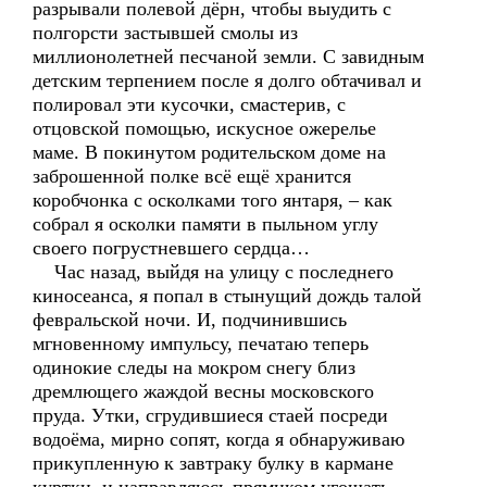
разрывали полевой дёрн, чтобы выудить с
полгорсти застывшей смолы из
миллионолетней песчаной земли. С завидным
детским терпением после я долго обтачивал и
полировал эти кусочки, смастерив, с
отцовской помощью, искусное ожерелье
маме. В покинутом родительском доме на
заброшенной полке всё ещё хранится
коробчонка с осколками того янтаря, – как
собрал я осколки памяти в пыльном углу
своего погрустневшего сердца…
Час назад, выйдя на улицу с последнего
киносеанса, я попал в стынущий дождь талой
февральской ночи. И, подчинившись
мгновенному импульсу, печатаю теперь
одинокие следы на мокром снегу близ
дремлющего жаждой весны московского
пруда. Утки, сгрудившиеся стаей посреди
водоёма, мирно сопят, когда я обнаруживаю
прикупленную к завтраку булку в кармане