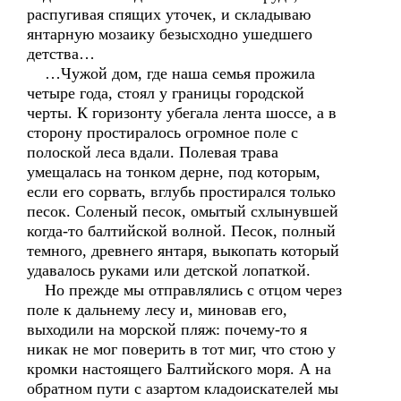
распугивая спящих уточек, и складываю
янтарную мозаику безысходно ушедшего
детства…
…Чужой дом, где наша семья прожила
четыре года, стоял у границы городской
черты. К горизонту убегала лента шоссе, а в
сторону простиралось огромное поле с
полоской леса вдали. Полевая трава
умещалась на тонком дерне, под которым,
если его сорвать, вглубь простирался только
песок. Соленый песок, омытый схлынувшей
когда-то балтийской волной. Песок, полный
темного, древнего янтаря, выкопать который
удавалось руками или детской лопаткой.
Но прежде мы отправлялись с отцом через
поле к дальнему лесу и, миновав его,
выходили на морской пляж: почему-то я
никак не мог поверить в тот миг, что стою у
кромки настоящего Балтийского моря. А на
обратном пути с азартом кладоискателей мы