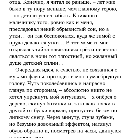
отца. Конечно, я читал её раньше, – лет мне
было в ту пору меньше, чем главному герою,
– но детали успел забыть. Книжного
мальчишку того, ровно как и меня,
преследовал некий обрывистый сон, но а
утки… он так беспокоился, куда же зимой с
пруда деваются утки… В тот момент мне
открылась тайна навязчивых грёз и перестал
являться в ночи тот тягостный, но желанный
душе детский сплин…
Очередная идея, к счастью, не связанная с
муками фауны, приходит в мою сумасбродную
голову. Чуть поколебавшись и напрасно
глянув по сторонам, – абсолютно никто не
хотел упрекнуть мой энтузиазм, – я опёрся о
дерево, скинул ботинки и, затолкав носки в
другой от булки карман, припустил бегом по
липкому снегу. Через минуту, стуча зубами,
но безумно довольный эффектом, натянул
обувь обратно и, посмотрев на часы, двинулся
в сторону дома.