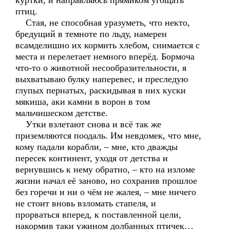
куртки, и направляюсь прямиком угощать
птиц.
Стая, не способная уразуметь, что некто,
бредущий в темноте по льду, намерен
всамделишно их кормить хлебом, снимается с
места и перелетает немного вперёд. Бормоча
что-то о животной несообразительности, я
выхватываю булку наперевес, и преследую
глупых пернатых, раскидывая в них куски
мякиша, аки камни в ворон в том
мальчишеском детстве.
Утки взлетают снова и всё так же
приземляются поодаль. Им невдомек, что мне,
кому падали корабли, – мне, кто дважды
пересек континент, уходя от детства и
вернувшись к нему обратно, – кто на изломе
жизни начал её заново, но сохранив прошлое
без горечи и ни о чём не жалея, – мне ничего
не стоит вновь взломать стапеля, и
прорваться вперед, к поставленной цели,
накормив таки ужином долбанных птичек…