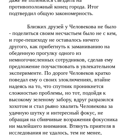
даже не поленился съездить на
противоположный конец города. Итог
подтвердил общую закономерность.
Близких друзей у Человекова не было
- поделиться своим несчастьем было не с кем,
и горе-пешеходу не оставалось ничего
другого, как прибегнуть к заманиванию на
обеденную прогулку одного из
немногочисленных сотрудников, сделав ему
предложение поучаствовать в увлекательном
эксперименте. По дороге Человеков кратко
поведал ему о своих злоключениях, втайне
надеясь на то, что спутник проникнется
сложностью проблемы, но тот, подойдя к
высокому зеленому забору, вдруг разразился
хохотом и стал рьяно хвалить Человекова за
удачную шутку и интересный фокус, не
обращая на сбивчивые возражения фокусника
ни малейшего внимания. Втянуть приятеля в
исследования не удалось, тем не менее,