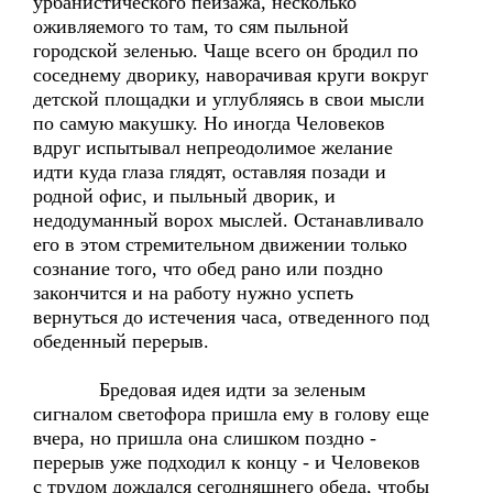
урбанистического пейзажа, несколько
оживляемого то там, то сям пыльной
городской зеленью. Чаще всего он бродил по
соседнему дворику, наворачивая круги вокруг
детской площадки и углубляясь в свои мысли
по самую макушку. Но иногда Человеков
вдруг испытывал непреодолимое желание
идти куда глаза глядят, оставляя позади и
родной офис, и пыльный дворик, и
недодуманный ворох мыслей. Останавливало
его в этом стремительном движении только
сознание того, что обед рано или поздно
закончится и на работу нужно успеть
вернуться до истечения часа, отведенного под
обеденный перерыв.
Бредовая идея идти за зеленым
сигналом светофора пришла ему в голову еще
вчера, но пришла она слишком поздно -
перерыв уже подходил к концу - и Человеков
с трудом дождался сегодняшнего обеда, чтобы