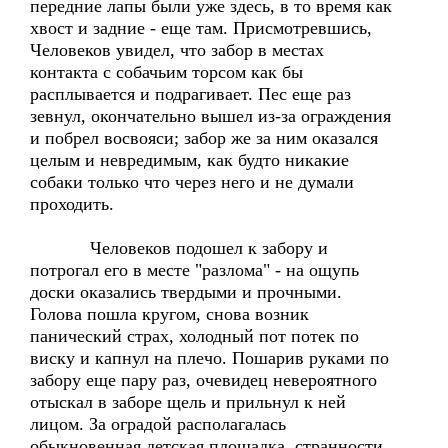
передние лапы были уже здесь, в то время как
хвост и задние - еще там. Присмотревшись,
Человеков увидел, что забор в местах
контакта с собачьим торсом как бы
расплывается и подрагивает. Пес еще раз
зевнул, окончательно вышел из-за ограждения
и побрел восвояси; забор же за ним оказался
целым и невредимым, как будто никакие
собаки только что через него и не думали
проходить.
Человеков подошел к забору и
потрогал его в месте "разлома" - на ощупь
доски оказались твердыми и прочными.
Голова пошла кругом, снова возник
панический страх, холодный пот потек по
виску и капнул на плечо. Пошарив руками по
забору еще пару раз, очевидец невероятного
отыскал в заборе щель и прильнул к ней
лицом. За оградой располагалась
обыкновенная детская площадка, странности