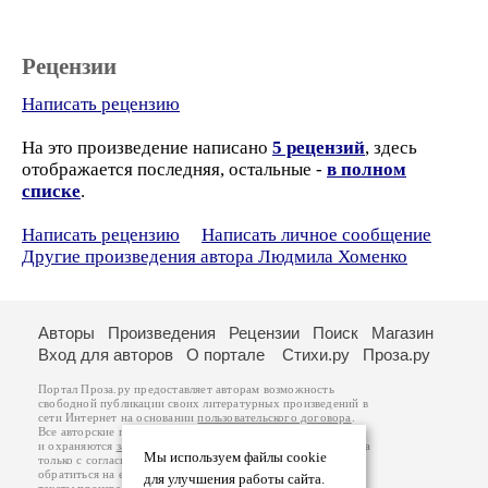
Рецензии
Написать рецензию
На это произведение написано
5 рецензий
, здесь
отображается последняя, остальные -
в полном
списке
.
Написать рецензию
Написать личное сообщение
Другие произведения автора Людмила Хоменко
Авторы
Произведения
Рецензии
Поиск
Магазин
Вход для авторов
О портале
Стихи.ру
Проза.ру
Портал Проза.ру предоставляет авторам возможность
свободной публикации своих литературных произведений в
сети Интернет на основании
пользовательского договора
.
Все авторские права на произведения принадлежат авторам
и охраняются
законом
. Перепечатка произведений возможна
Мы используем файлы cookie
только с согласия его автора, к которому вы можете
обратиться на его авторской странице. Ответственность за
для улучшения работы сайта.