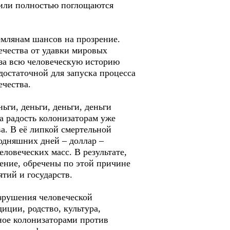
 или полностью поглощаются
емлянам шансов на прозрение.
ечества от удавки мировых
 за всю человеческую историю
достаточной для запуска процесса
чества.
ги, деньги, деньги, деньги
а радость колонизаторам уже
ва. В её липкой смертельной
одняшних дней – доллар –
ловеческих масс. В результате,
ение, обречены по этой причине
тий и государств.
зрушения человеческой
иции, родство, культура,
нное колонизаторами против