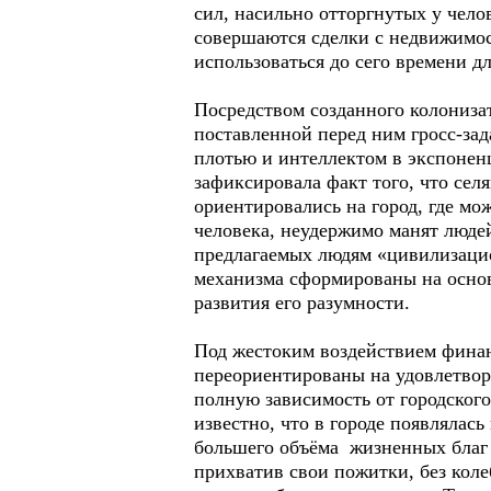
сил, насильно отторгнутых у чело
совершаются сделки с недвижимос
использоваться до сего времени д
Посредством созданного колониза
поставленной перед ним гросс-за
плотью и интеллектом в экспонен
зафиксировала факт того, что сел
ориентировались на город, где мо
человека, неудержимо манят люд
предлагаемых людям «цивилизацио
механизма сформированы на основ
развития его разумности.
Под жестоким воздействием финан
переориентированы на удовлетворе
полную зависимость от городского
известно, что в городе появлялас
большего объёма жизненных благ м
прихватив свои пожитки, без кол