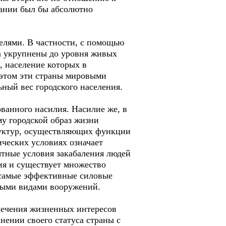
имании был бы абсолютно
елями. В частности, с помощью
да укрупнены до уровня живых
 население которых в
 этом эти страны мировыми
ный вес городского населения.
ванного насилия. Насилие же, в
му городской образ жизни
руктур, осуществляющих функции
ических условиях означает
тные условия закабаления людей
ия и существует множество
 самые эффективные силовые
ными видами вооружений.
печения жизненных интересов
нении своего статуса страны с