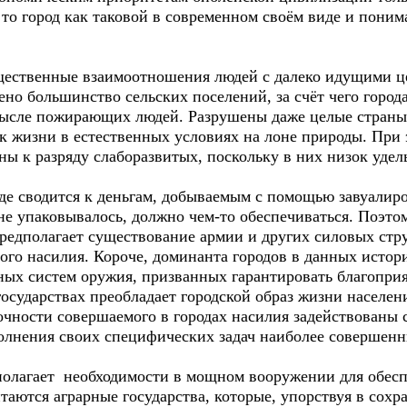
, то город как таковой в современном своём виде и пон
щественные взаимоотношения людей с далеко идущими ц
ено большинство сельских поселений, за счёт чего горо
мысле пожирающих людей. Разрушены даже целые страны,
к жизни в естественных условиях на лоне природы. При
 к разряду слаборазвитых, поскольку в них низок удель
де сводится к деньгам, добываемым с помощью завуалиро
не упаковывалось, должно чем-то обеспечиваться. Поэто
редполагает существование армии и других силовых ст
го насилия. Короче, доминанта городов в данных истор
ых систем оружия, призванных гарантировать благоприя
осударствах преобладает городской образ жизни населен
очности совершаемого в городах насилия задействованы
полнения своих специфических задач наиболее совершен
полагает необходимости в мощном вооружении для обес
таются аграрные государства, которые, упорствуя в сохра