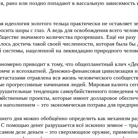
ия, рано или поздно попадают в вассальную зависимость
 идеология золотого тельца практически не оставляет з
сить шоры с глаз. А ведь для освобождения всего челов
бществе значимого количества прозревших. Ещё ни разу
ось достичь такой своей численности, которая была бы 
 системы, нацеленной на ликвидацию природного челове
номерно приводит к тому, что общепланетный клич «День
ромче и всеохватней. Денежно-финансовая цивилизация н
метастазами отравлена вся жизнь человеческого сообщест
ые прогрессивные начинания людей. Мировая валюта сег
зрушительные тенденции самоубийственного поведения че
зяйственные проекты, которые имеют долларовое обеспеч
м наполнением – это экономическая потрава для предприя
шнего дня можно обобщённо определить как механизм ра
 С помощью денег разрушается всё исконно земное – трад
а самом деле деньги – это сверхмощное оружие, применё