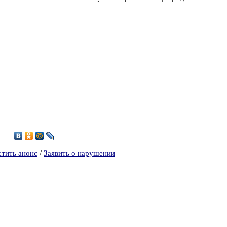
9
стить анонс
/
Заявить о нарушении