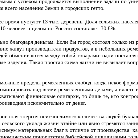
 самым с успехом продолжается выполнение задачи по у
я всего населения Земли в городских гетто.
ее время пустуют 13 тыс. деревень. Доля сельских насел
10 человек в целом по России составляет 30,8%.
но благодаря деньгам. Если бы город состоял только из р
евне живут производители продуктов, а в небольших рем
дей обмениваются между собой товарами: одни поставля
е изделия. Такая простая схема жизни не вызывает вопр
озможные пределы ремесленных слобод, когда некое форм
оминировать над всеми ремесленными делами, а власть в
ватывают финансовые олигархи, то бишь те, кто контрол
производная исключительно от денег.
зненная энергия неисчислимого количества людей буквал
 сельского уклада жизни втайне или явно стремятся за
ксимум материальных благ в отличие от производства ка
о экономическим приоритетам библейской цивилизации то