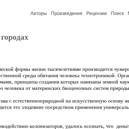
Авторы
Произведения
Рецензии
Поиск
 городах
еческой формы жизни тысячелетиями производится чужер
ественной среды обитания человека технотроникой. Орга
мами, принципы создания которых навязаны земной наук
 человека от материнских биоценозных систем природы
изма с естественноприродной на искусственную основу ж
дится это злодеяние посредством применения универсал
иводействию колонизаторов, удалось осознать, что день