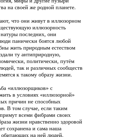
логия, мифы и другие пузыри
а на своей же родной планете.
ают, что они живут в иллюзорном
 существующую иллюзорность
 натуры последних, они
люди панически боятся любой
собны жить природным естеством
оздали ту антиприродную,
номически, политически, путём
юдей, так и различных сообществ
емятся к такому образу жизни.
рьба «иллюзорщиков» с
 жить в условиях «иллюзорной»
иных причин не способных
в. В том случае, если таким
 примут всеми фибрами своих
образа жизни нравственно здоровой
ет сохранена и сама наша
и обитающих на ней людей.