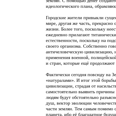
землян. С помощью денег создают
идеологического плана, обрамляю
Городские жители привыкли сущес
мире, другая же часть, прекрасно
жизни. Более того, поскольку нее
ежедневно прилагают титанически
естественности, поскольку на под
своего организма. Собственно го
античеловеческую цивилизацию, н
применения военной, полицейско
и стран, которые ещё продолжают 
Фактически сегодня повсюду на З
«натуралами». И итог этой борьбы
цивилизации, страдая от насильст
самостоятельно выявить причины п
людям будут обстоятельно разъяс
душ, вектор эволюции человечеств
части землян. Тем самым помимо 
планета, ибо её благодатное буд