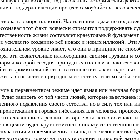
ся наука, философия, подтасованная историческая факто
щие и поддерживающие процесс самоубийства человечеств
твовать в мире иллюзий. Часть из них даже не подозрев
 осознавая этот факт, всячески стремится поддерживать
стественность жизни составляет краеугольный фундамент
е усилия по созданию всё новых и новых иллюзий. Эти 
сознательном уровне знают, что они в принципе не спо
воря, эти сознательные иллюзорщики своими трудами и с
ормы которой сегодня принудительно навязываются эко
й или криминальной силы в отношении как конкретных л
жить в согласии с природным естеством или хотя бы стр
емле в перманентном режиме идёт явная или неявная бо
 будет зависеть от той части людей, которые вынуждены
венного подавления своего естества, но в силу тех или 
роистекания в городах гибельных для человека процессо
нены сложившиеся реалии, которые они чётко осознают и
а в целом будет круто изменён в пользу естественного 
сохранения и преумножения природного человечества буд
ущее возможно только на путях гармонии природной жизн