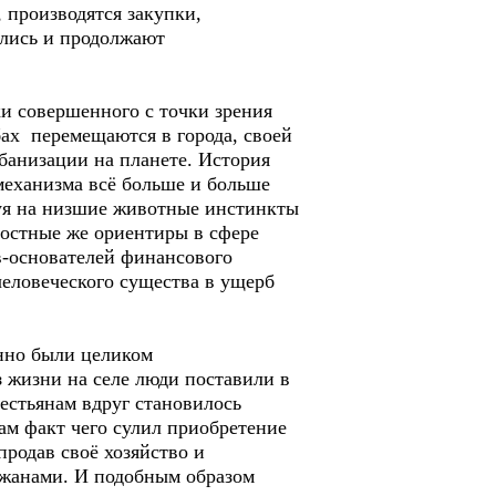
 производятся закупки,
ались и продолжают
и совершенного с точки зрения
бах перемещаются в города, своей
банизации на планете. История
механизма всё больше и больше
вуя на низшие животные инстинкты
остные же ориентиры в сфере
в-основателей финансового
еловеческого существа в ущерб
нно были целиком
з жизни на селе люди поставили в
естьянам вдруг становилось
сам факт чего сулил приобретение
продав своё хозяйство и
ожанами. И подобным образом