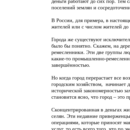
деньги работают до сих пор. Тем
поселений землян и сосредоточени
В России, для примера, в настоящ
жителей или с числом жителей до 
Города же существуют исключитель
было бы понятно. Скажем, на дер
ремесленники. Эти две группы лю
какие-то промышленно-ремесленны
завершённостью.
Но когда город перерастает все в
городским хозяйством, начинает д
исторической закономерностью зах
становится ясно, что город – это 
Сконцентрированная в деньгах жи
селян. Эти недавние приверженцы
операциями, которые приносят ма
услуг, то есть всего того, что п