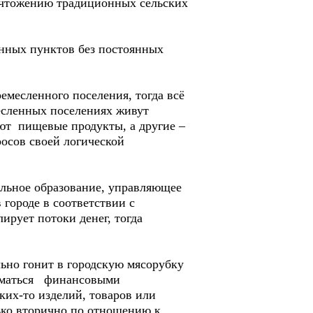
ничтожению традиционных сельских
енных пунктов без постоянных
емесленного поселения, тогда всё
есленных поселениях живут
ют пищевые продукты, а другие –
осов своей логической
альное образование, управляющее
 городе в соответствии с
ирует потоки денег, тогда
ьно гонит в городскую мясорубку
ниматься финансовыми
ких-то изделий, товаров или
лько вторично по отношению к