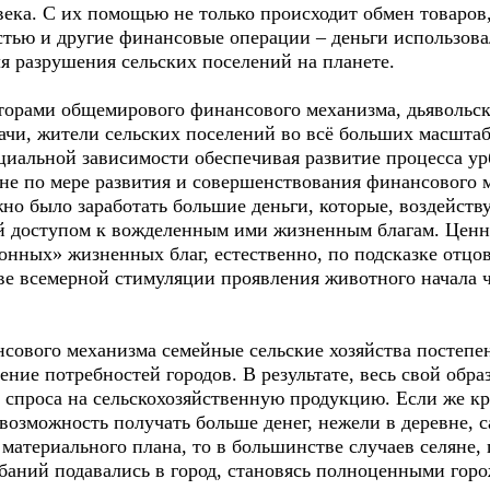
века. С их помощью не только происходит обмен товаров,
тью и другие финансовые операции – деньги использов
ля разрушения сельских поселений на планете.
торами общемирового финансового механизма, дьявольск
дачи, жители сельских поселений во всё больших масшта
циальной зависимости обеспечивая развитие процесса ур
яне по мере развития и совершенствования финансового 
жно было заработать большие деньги, которые, воздейст
ей доступом к вожделенным ими жизненным благам. Ценн
нных» жизненных благ, естественно, по подсказке отцо
е всемерной стимуляции проявления животного начала ч
сового механизма семейные сельские хозяйства постепе
ние потребностей городов. В результате, весь свой обра
 спроса на сельскохозяйственную продукцию. Если же кр
ь возможность получать больше денег, нежели в деревне, 
атериального плана, то в большинстве случаев селяне, 
ебаний подавались в город, становясь полноценными гор