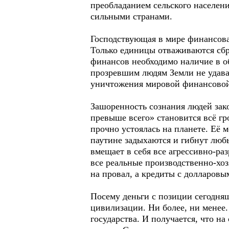
преобладанием сельского населен
сильными странами.
Господствующая в мире финансовая
Только единицы отваживаются сбро
финансов необходимо наличие в о
прозревшим людям Земли не удавал
уничтожения мировой финансовой
Зашоренность сознания людей зако
превыше всего» становится всё г
прочно устоялась на планете. Её 
паутине задыхаются и гибнут люб
вмещает в себя все агрессивно-ра
все реальные производственно-хо
на провал, а кредиты с долларовы
Посему деньги с позиции сегодня
цивилизации. Ни более, ни менее.
государства. И получается, что н