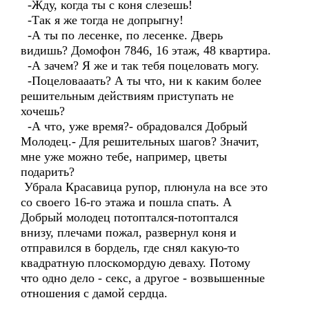
-Жду, когда ты с коня слезешь!
-Так я же тогда не допрыгну!
-А ты по лесенке, по лесенке. Дверь
видишь? Домофон 7846, 16 этаж, 48 квартира.
-А зачем? Я же и так тебя поцеловать могу.
-Поцеловааать? А ты что, ни к каким более
решительным действиям приступать не
хочешь?
-А что, уже время?- обрадовался Добрый
Молодец.- Для решительных шагов? Значит,
мне уже можно тебе, например, цветы
подарить?
Убрала Красавица рупор, плюнула на все это
со своего 16-го этажа и пошла спать. А
Добрый молодец потоптался-потоптался
внизу, плечами пожал, развернул коня и
отправился в бордель, где снял какую-то
квадратную плоскомордую деваху. Потому
что одно дело - секс, а другое - возвышенные
отношения с дамой сердца.