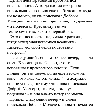
Целый день Красавица пробыла под
впечатлением. А когда настал вечер и она
вновь вышла по привычке на балкон - откуда
ни возьмись, опять прискакал Добрый
Молодец, опять пришпорил коня, подпрыгнул
- и поцеловал Красавицу так же
темпераментно, как и в первый раз.
"Это он неспроста,-подумала Красавица,
глядя вслед удаляющемуся всаднику.-
Кажется, молодой человек серьезно
настроен."
На следующий день - а точнее, вечер, вышла
опять Красавица на балкон, стоит,
вспоминает прекрасного юношу. "Если,
думает, он так целуется, да еще верхом на
коне - то каков же он, когда..." - а додумать
она не успела, потому что снова прискакал
Добрый Молодец, гикнул, прыгнул,
поцеловал - и она как-то потеряла мысль.
Пришел следующий вечер - и снова
прискакал Добрый Молодец, снова запечалтел