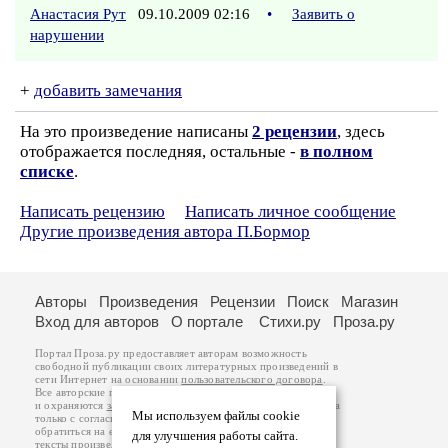
Анастасия Рут
09.10.2009 02:16
•
Заявить о
нарушении
+
добавить замечания
На это произведение написаны
2 рецензии
, здесь
отображается последняя, остальные -
в полном
списке
.
Написать рецензию
Написать личное сообщение
Другие произведения автора П.Бормор
Авторы
Произведения
Рецензии
Поиск
Магазин
Вход для авторов
О портале
Стихи.ру
Проза.ру
Портал Проза.ру предоставляет авторам возможность
свободной публикации своих литературных произведений в
сети Интернет на основании
пользовательского договора
.
Все авторские права на произведения принадлежат авторам
и охраняются
законом
. Перепечатка произведений возможна
Мы используем файлы cookie
только с согласия его автора, к которому вы можете
обратиться на его авторской странице. Ответственность за
для улучшения работы сайта.
тексты произведений авторы несут самостоятельно на