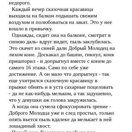
недорого.
Каждый вечер сказочная красавица
выходила на балкон подышать свежим
воздухом и полюбоваться на закат. Это у нее
вошло в привычку.
Однажды, сидит она на балконе, смотрит в
синюю даль- вдруг видит, пыль заклубилась.
Это скачет из синей дали Добрый Молодец на
лихом коне. Доскакал до башни, гикнул, коня
пришпорил - и допрыгнул вместе с конем до
самого 16 этажа. Само по себе уже
достижение. А он мало что допрыгнул - так
еще ухитрился сказочную красавицу в
прыжке обнять и в уста сахарные поцеловать
- да не как-нибудь мельком, а так задушевно,
что у девушки аж голова закружилась.
А когда она сумела сфокусировать зрение -
Доброго Молодца уже и след простыл, только
опять вьется пыль вдалеке да мелькает в ней
лошадиный хвост.