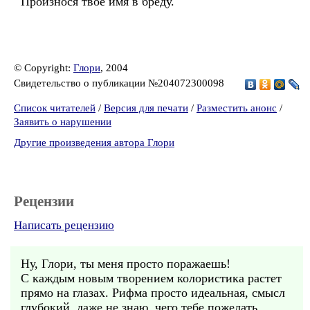
Произнося твоё имя в бреду.
© Copyright:
Глори
, 2004
Свидетельство о публикации №204072300098
Список читателей
/
Версия для печати
/
Разместить анонс
/
Заявить о нарушении
Другие произведения автора Глори
Рецензии
Написать рецензию
Ну, Глори, ты меня просто поражаешь!
С каждым новым творением колористика растет
прямо на глазах. Рифма просто идеальная, смысл
глубокий, даже не знаю, чего тебе пожелать.