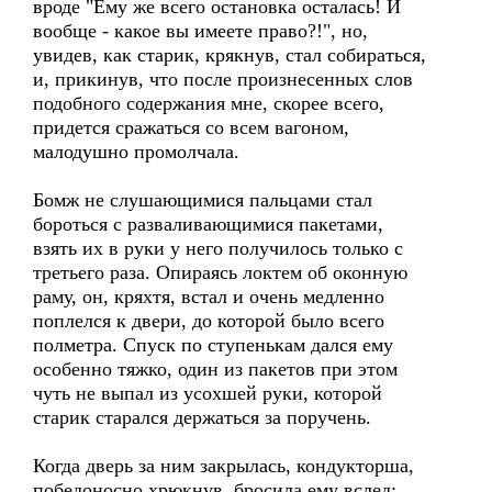
вроде "Ему же всего остановка осталась! И
вообще - какое вы имеете право?!", но,
увидев, как старик, крякнув, стал собираться,
и, прикинув, что после произнесенных слов
подобного содержания мне, скорее всего,
придется сражаться со всем вагоном,
малодушно промолчала.
Бомж не слушающимися пальцами стал
бороться с разваливающимися пакетами,
взять их в руки у него получилось только с
третьего раза. Опираясь локтем об оконную
раму, он, кряхтя, встал и очень медленно
поплелся к двери, до которой было всего
полметра. Спуск по ступенькам дался ему
особенно тяжко, один из пакетов при этом
чуть не выпал из усохшей руки, которой
старик старался держаться за поручень.
Когда дверь за ним закрылась, кондукторша,
победоносно хрюкнув, бросила ему вслед: