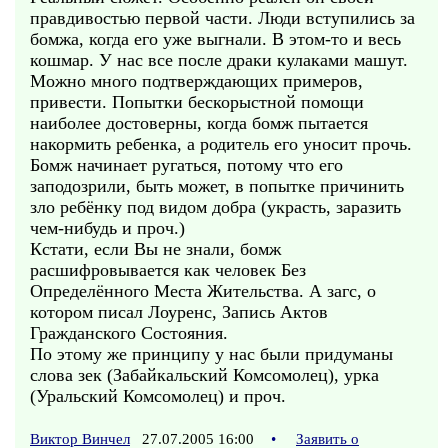
правдивостью первой части. Люди вступились за
бомжа, когда его уже выгнали. В этом-то и весь
кошмар. У нас все после драки кулаками машут.
Можно много подтверждающих примеров,
привести. Попытки бескорыстной помощи
наиболее достоверны, когда бомж пытается
накормить ребенка, а родитель его уносит прочь.
Бомж начинает ругаться, потому что его
заподозрили, быть может, в попытке причинить
зло ребёнку под видом добра (украсть, заразить
чем-нибудь и проч.)
Кстати, если Вы не знали, бомж
расшифровывается как человек Без
Определённого Места Жительства. А загс, о
котором писал Лоуренс, Запись Актов
Гражданского Состояния.
По этому же принципу у нас были придуманы
слова зек (Забайкальский Комсомолец), урка
(Уральский Комсомолец) и проч.
Виктор Винчел
27.07.2005 16:00
•
Заявить о