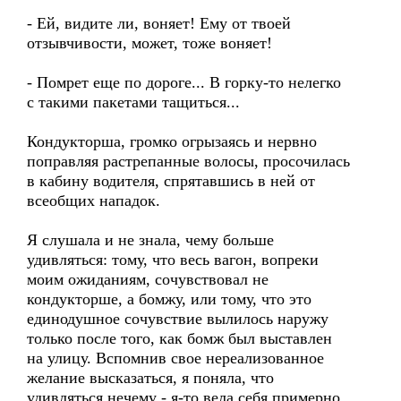
- Ей, видите ли, воняет! Ему от твоей
отзывчивости, может, тоже воняет!
- Помрет еще по дороге... В горку-то нелегко
с такими пакетами тащиться...
Кондукторша, громко огрызаясь и нервно
поправляя растрепанные волосы, просочилась
в кабину водителя, спрятавшись в ней от
всеобщих нападок.
Я слушала и не знала, чему больше
удивляться: тому, что весь вагон, вопреки
моим ожиданиям, сочувствовал не
кондукторше, а бомжу, или тому, что это
единодушное сочувствие вылилось наружу
только после того, как бомж был выставлен
на улицу. Вспомнив свое нереализованное
желание высказаться, я поняла, что
удивляться нечему - я-то вела себя примерно