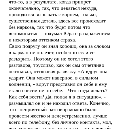
что-то, а в результате, когда припрет
окончательно, так, что деваться некуда,
приходится вырывать с корнем, только,
существенная деталь, здесь все происходит
без наркоза, так что будет потом что
вспоминать» - подумал Юра с раздражением
и некоторым оттенком страха.
Свою подругу он знал хорошо, она за словом
в карман не полезет, особенно если ее
разъярить. Поэтому он не хотел этого
разговора, трусливо, как он сам отчетливо
осознавал, оттягивая развязку. «А вдруг она
ударит. Она может наверное, в сильном
волнении, - вдруг представил он себе и ему
стало совсем не по себе. - Что тогда делать?
Как себя вести? Да, попал я в ситуацию», -
размышлял он и не находил ответа. Конечно,
этот неприятный разговор можно было
провести жестко и целеустремленно, лучше
всего по телефону, без личного контакта, мол,
все, кончилось и нет пути назад, но, с другой