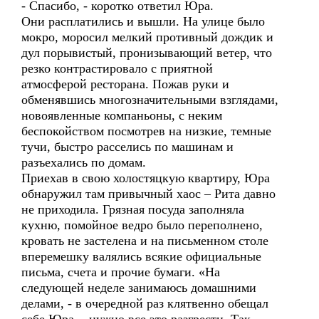
- Спасибо, - коротко ответил Юра.
Они расплатились и вышли. На улице было
мокро, моросил мелкий противный дождик и
дул порывистый, пронизывающий ветер, что
резко контрастировало с приятной
атмосферой ресторана. Пожав руки и
обменявшись многозначительными взглядами,
новоявленные компаньоны, с неким
беспокойством посмотрев на низкие, темные
тучи, быстро расселись по машинам и
разъехались по домам.
Приехав в свою холостяцкую квартиру, Юра
обнаружил там привычный хаос – Рита давно
не приходила. Грязная посуда заполняла
кухню, помойное ведро было переполнено,
кровать не застелена и на письменном столе
вперемешку валялись всякие официальные
письма, счета и прочие бумаги. «На
следующей неделе занимаюсь домашними
делами, - в очередной раз клятвенно обещал