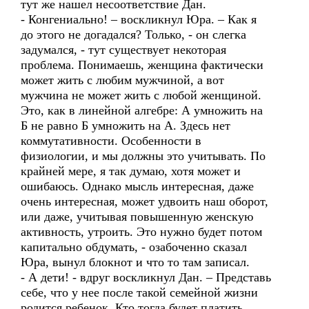
тут же нашел несоответствие Дан.
- Конгениально! – воскликнул Юра. – Как я
до этого не догадался? Только, - он слегка
задумался, - тут существует некоторая
проблема. Понимаешь, женщина фактически
может жить с любим мужчиной, а вот
мужчина не может жить с любой женщиной.
Это, как в линейной алгебре: А умножить на
Б не равно Б умножить на А. Здесь нет
коммутативности. Особенности в
физиологии, и мы должны это учитывать. По
крайней мере, я так думаю, хотя может и
ошибаюсь. Однако мысль интересная, даже
очень интересная, может удвоить наш оборот,
или даже, учитывая повышенную женскую
активность, утроить. Это нужно будет потом
капитально обдумать, - озабоченно сказал
Юра, вынул блокнот и что то там записал.
- А дети! - вдруг воскликнул Дан. – Представь
себе, что у нее после такой семейной жизни
родится ребенок. Кто тогда будет платить