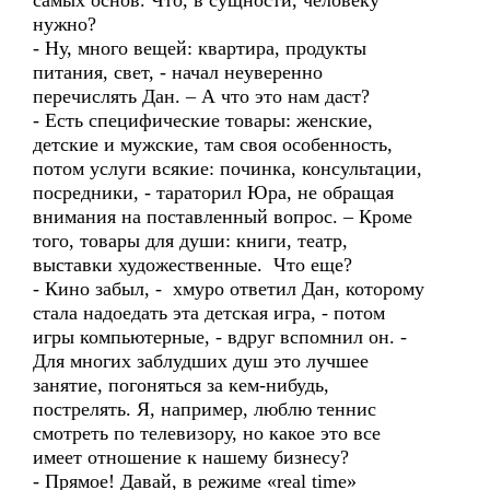
самых основ. Что, в сущности, человеку
нужно?
- Ну, много вещей: квартира, продукты
питания, свет, - начал неуверенно
перечислять Дан. – А что это нам даст?
- Есть специфические товары: женские,
детские и мужские, там своя особенность,
потом услуги всякие: починка, консультации,
посредники, - тараторил Юра, не обращая
внимания на поставленный вопрос. – Кроме
того, товары для души: книги, театр,
выставки художественные. Что еще?
- Кино забыл, - хмуро ответил Дан, которому
стала надоедать эта детская игра, - потом
игры компьютерные, - вдруг вспомнил он. -
Для многих заблудших душ это лучшее
занятие, погоняться за кем-нибудь,
пострелять. Я, например, люблю теннис
смотреть по телевизору, но какое это все
имеет отношение к нашему бизнесу?
- Прямое! Давай, в режиме «real time»