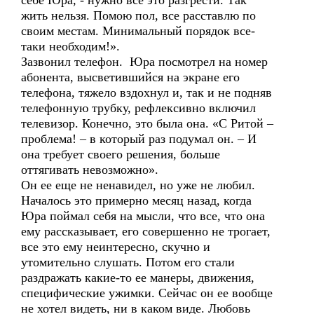
себе Юра, - нужно все это разгрести. Так
жить нельзя. Помою пол, все расставлю по
своим местам. Минимальный порядок все-
таки необходим!».
Зазвонил телефон. Юра посмотрел на номер
абонента, высветившийся на экране его
телефона, тяжело вздохнул и, так и не подняв
телефонную трубку, рефлексивно включил
телевизор. Конечно, это была она. «С Ритой –
проблема! – в который раз подумал он. – И
она требует своего решения, больше
оттягивать невозможно».
Он ее еще не ненавидел, но уже не любил.
Началось это примерно месяц назад, когда
Юра поймал себя на мысли, что все, что она
ему рассказывает, его совершенно не трогает,
все это ему неинтересно, скучно и
утомительно слушать. Потом его стали
раздражать какие-то ее манеры, движения,
специфические ужимки. Сейчас он ее вообще
не хотел видеть, ни в каком виде. Любовь