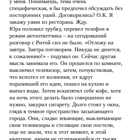
у меня. Понимаешь, тема очень
специфическая, я бы предпочел обсуждать без
посторонних ушей. Договорились? О.К. Я
закажу ужин из ресторана. Жду.
Юра положил трубку, перевел телефон в
режим автоответчика – на сегодняшний
разговор с Ритой сил не было. «Отложу на
завтра. Завтра поговорим. Никуда не денется,
к сожалению!» - подумал он. Сейчас другая
мысль занимала его. Он прошелся по комнате,
выключил телевизор, затем, почувствовав,
что вспотел от волнения, от вдруг
поразившей его идеи, пошел на кухню и
выпил воды. Затем вскипятил себе кофе, хотя
на ночь этого делать было совершенно не
нужно, закурил сигарету. Долго стоял у окна,
глядя в темное пространство засыпающего
города. Они, сладко зевающие, выключающие
свои телевизоры и стелящие свои постели,
еще не знали, что в этот момент, в этой
квартире, ничем не отличающейся от тысяч