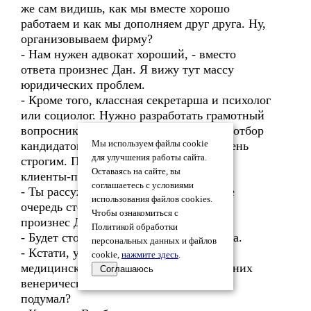
же сам видишь, как мы вместе хорошо
работаем и как мы дополняем друг друга. Ну,
организовываем фирму?
- Нам нужен адвокат хороший, - вместо
ответа произнес Дан. Я вижу тут массу
юридических проблем.
- Кроме того, классная секретарша и психолог
или социолог. Нужно разработать грамотный
вопросник для претендентов. Вообще, отбор
кандидатов, по-моему, должен быть очень
Мы используем файлы cookie
для улучшения работы сайта.
строгим. Потом будет легче. Нам ведь
Оставаясь на сайте, вы
клиенты-психи не нужны. Согласен?
соглашаетесь с условиями
- Ты рассуждаешь, как будто у тебя уже
использования файлов cookies.
очередь стоит за углом, - скептически
Чтобы ознакомиться с
произнес Дан.
Политикой обработки
- Будет стоять! – убежденно заявил Юра.
персональных данных и файлов
- Кстати, у клиентов нужно брать
cookie,
нажмите здесь
.
медицинские справки об отсутствии у них
Соглашаюсь
венерических заболеваний. Ты об этом
подумал?