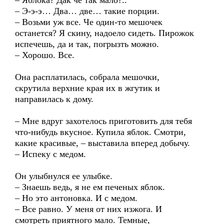
– Яблока? Дак че так мало?..
– Э-э-э… Два… две… такие порции.
– Возьми уж все. Че один-то мешочек
останется? Я скину, надоело сидеть. Пирожок
испечешь, да и так, погрызть можно.
– Хорошо. Все.
Она расплатилась, собрала мешочки,
скрутила верхние края их в жгутик и
направилась к дому.
– Мне вдруг захотелось приготовить для тебя
что-нибудь вкусное. Купила яблок. Смотри,
какие красивые, – выставила вперед добычу.
– Испеку с медом.
Он улыбнулся ее улыбке.
– Знаешь ведь, я не ем печеных яблок.
– Но это антоновка. И с медом.
– Все равно. У меня от них изжога. И
смотреть приятного мало. Темные,