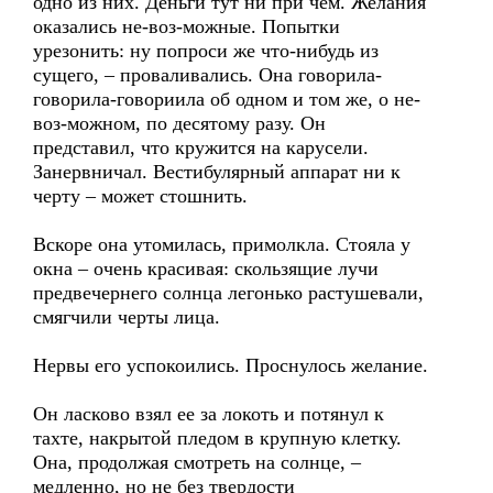
одно из них. Деньги тут ни при чем. Желания
оказались не-воз-можные. Попытки
урезонить: ну попроси же что-нибудь из
сущего, – проваливались. Она говорила-
говорила-говориила об одном и том же, о не-
воз-можном, по десятому разу. Он
представил, что кружится на карусели.
Занервничал. Вестибулярный аппарат ни к
черту – может стошнить.
Вскоре она утомилась, примолкла. Стояла у
окна – очень красивая: скользящие лучи
предвечернего солнца легонько растушевали,
смягчили черты лица.
Нервы его успокоились. Проснулось желание.
Он ласково взял ее за локоть и потянул к
тахте, накрытой пледом в крупную клетку.
Она, продолжая смотреть на солнце, –
медленно, но не без твердости