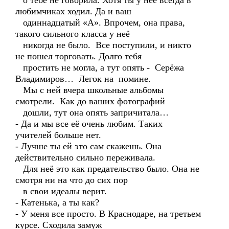
о тебе не говорила. Хотя ты у неё всегда в
любимчиках ходил. Да и ваш
одиннадцатый «А». Впрочем, она права,
такого сильного класса у неё
никогда не было. Все поступили, и никто
не пошел торговать. Долго тебя
простить не могла, а тут опять - Серёжа
Владимиров… Легок на помине.
Мы с ней вчера школьные альбомы
смотрели. Как до ваших фотографий
дошли, тут она опять запричитала…
- Да и мы все её очень любим. Таких
учителей больше нет.
- Лучше ты ей это сам скажешь. Она
действительно сильно переживала.
Для неё это как предательство было. Она не
смотря ни на что до сих пор
в свои идеалы верит.
- Катенька, а ты как?
- У меня все просто. В Краснодаре, на третьем
курсе. Сходила замуж