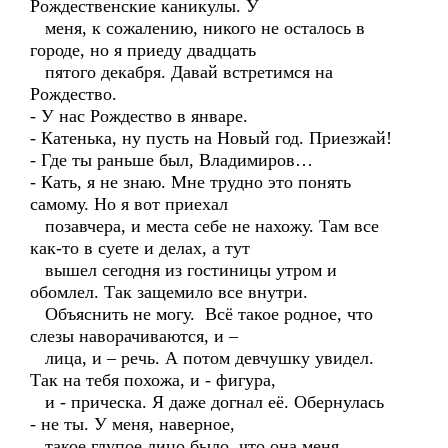
Рождественские каникулы. У
меня, к сожалению, никого не осталось в
городе, но я приеду двадцать
пятого декабря. Давай встретимся на
Рождество.
- У нас Рождество в январе.
- Катенька, ну пусть на Новый год. Приезжай!
- Где ты раньше был, Владимиров…
- Кать, я не знаю. Мне трудно это понять
самому. Но я вот приехал
позавчера, и места себе не нахожу. Там все
как-то в суете и делах, а тут
вышел сегодня из гостиницы утром и
обомлел. Так защемило все внутри.
Объяснить не могу. Всё такое родное, что
слезы наворачиваются, и –
лица, и – речь. А потом девчушку увидел.
Так на тебя похожа, и - фигура,
и - прическа. Я даже догнал её. Обернулась
- не ты. У меня, наверное,
такое глупое лицо было, что она меня