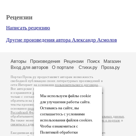
Рецензии
Написать рецензию
Другие произведения автора Александр Асмолов
Авторы
Произведения
Рецензии
Поиск
Магазин
Вход для авторов
О портале
Стихи.ру
Проза.ру
Портал Проза.ру предоставляет авторам возможность
свободной публикации своих литературных произведений в
сети Интернет на основании
пользовательского договора
.
Все авторские права на произведения принадлежат авторам
и охраняются
законом
. Перепечатка произведений возможна
Мы используем файлы cookie
только с согласия его автора, к которому вы можете
обратиться на его авторской странице. Ответственность за
для улучшения работы сайта.
тексты произведений авторы несут самостоятельно на
Оставаясь на сайте, вы
основании
правил публикации
и
законодательства
Российской Федерации
. Данные пользователей
соглашаетесь с условиями
обрабатываются на основании
Политики обработки персональных данных
.
использования файлов cookies.
Вы также можете посмотреть более подробную
информацию о портале
и
связаться с администрацией
.
Чтобы ознакомиться с
Политикой обработки
Ежедневная аудитория портала Проза.ру – порядка 100 тысяч