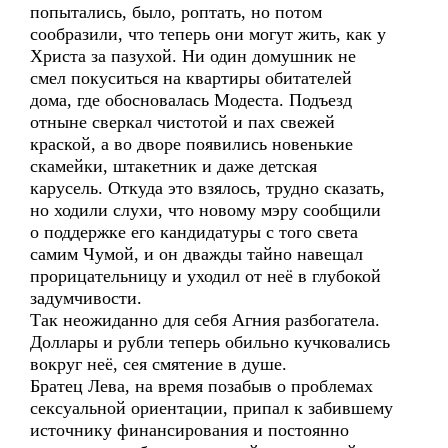
попытались, было, роптать, но потом
сообразили, что теперь они могут жить, как у
Христа за пазухой. Ни один домушник не
смел покуситься на квартиры обитателей
дома, где обосновалась Модеста. Подъезд
отныне сверкал чистотой и пах свежей
краской, а во дворе появились новенькие
скамейки, штакетник и даже детская
карусель. Откуда это взялось, трудно сказать,
но ходили слухи, что новому мэру сообщили
о поддержке его кандидатуры с того света
самим Чумой, и он дважды тайно навещал
прорицательницу и уходил от неё в глубокой
задумчивости.
Так неожиданно для себя Агния разбогатела.
Доллары и рубли теперь обильно кучковались
вокруг неё, сея смятение в душе.
Братец Лева, на время позабыв о проблемах
сексуальной ориентации, припал к забившему
источнику финансирования и постоянно