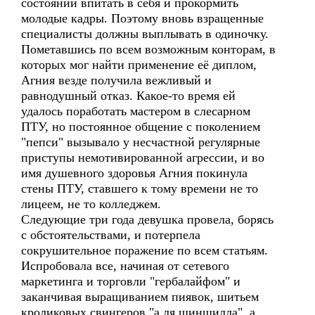
состоянии впитать в себя и прокормить
молодые кадры. Поэтому вновь взращенные
специалисты должны выплывать в одиночку.
Пометавшись по всем возможным конторам, в
которых мог найти применение её диплом,
Агния везде получила вежливый и
равнодушный отказ. Какое-то время ей
удалось поработать мастером в слесарном
ПТУ, но постоянное общение с поколением
"пепси" вызывало у несчастной регулярные
приступы немотивированной агрессии, и во
имя душевного здоровья Агния покинула
стены ПТУ, ставшего к тому времени не то
лицеем, не то колледжем.
Следующие три года девушка провела, борясь
с обстоятельствами, и потерпела
сокрушительное поражение по всем статьям.
Испробовала все, начиная от сетевого
маркетинга и торговли "гербалайфом" и
заканчивая выращиванием пиявок, шитьем
кроликовых свингеров "а ля шиншилла", а