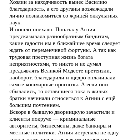
Хозяин за находчивость вынес Василию
благодарность, а его друганы возжажадали
лично познакомиться со жрицей оккультных
наук.
И пошло-поехало. Поначалу Агния
предсказывала разнообразным бандитам,
какие гадости им в ближайшее время следует
ждать от переменчивой фортуны. А так как
трудовая преступная жизнь богата
неприятностями, то никто и не думал
предъявлять Великой Модесте претензии,
наоборот, благодарили и щедро оплачивали
самые кошмарные прогнозы. А если они
сбывались, то оставшиеся пока в живых
братки начинали относиться к Агнии с ещё
большим почтением.
Вскоре в бывшую дворницкую зачастили и
клиенты покруче — криминальные
авторитеты, бизнесмены, даже банкиры и
местные политики. Агния истрепала не одну
колоду карт, предсказывая им плачевные