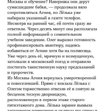
Москвы и обучение? Наверняка они дерут
сумасшедшие бабки, — продолжала вяло
сопротивляться Агния, но Лёлька уже
набирала указанный в газете телефон.
Несмотря на ранний час, ей почти сразу же
ответили. Через десять минут она располагала
полной информацией о сомнительном
учебном заведении. Олег выразил готовность
профинансировать авантюру, надеясь
избавиться от Агнии хотя бы на полмесяца.
Уже через день её, мрачную и возмущенную,
затолкали в московский поезд и отправили
постигать таинственную науку предсказаний
и пророчеств.
Из Москвы Агния вернулась умиротворенной
и повеселевшей. Прямо с вокзала Лёлька с
Олегом торжественно отвезли её в снятую за
бесценок тесную дворницкую,
расположенную в первом этаже старого
пятиэтажного дома. Лёлька заранее вымыла
запущенное помещение и оклеила его стены и