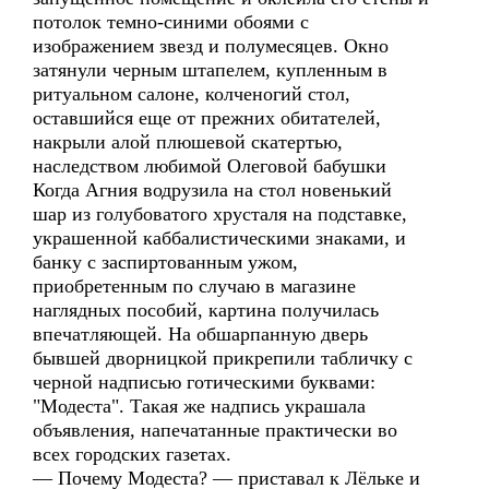
потолок темно-синими обоями с
изображением звезд и полумесяцев. Окно
затянули черным штапелем, купленным в
ритуальном салоне, колченогий стол,
оставшийся еще от прежних обитателей,
накрыли алой плюшевой скатертью,
наследством любимой Олеговой бабушки
Когда Агния водрузила на стол новенький
шар из голубоватого хрусталя на подставке,
украшенной каббалистическими знаками, и
банку с заспиртованным ужом,
приобретенным по случаю в магазине
наглядных пособий, картина получилась
впечатляющей. На обшарпанную дверь
бывшей дворницкой прикрепили табличку с
черной надписью готическими буквами:
"Модеста". Такая же надпись украшала
объявления, напечатанные практически во
всех городских газетах.
— Почему Модеста? — приставал к Лёльке и