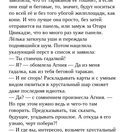
завопила, что от тараканов её тошнит, а если
они ещё и беговые, то, значит, будут носиться
по всей её и без того убогой жилплощади, как
кони. И что лучше она просто, без затей
отправится на панель, или замуж за Отара
Цвикадзе, что во много раз хуже панели.
Лёлька заткнула уши и переждала
поднявшийся шум. Потом нацелила
указующий перст в список и заявила:
— Ты станешь гадалкой!
— Я? — обомлела Агния — Да из меня
гадалка, как из тебя беговой таракан.
— И не спорь! Раскладывать карты и с умным
видом пялиться в хрустальный шар сможет
даже последняя идиотка.
— Да? — с сомнением произнесла Агния. —
Но при этом нужно ведь и чего-то там
говорить. Предсказывать, так сказать,
будущее, угадывать прошлое. А откуда я его
узнаю, черт побери?!
— И где вы, интересно, возьмете хрустальный