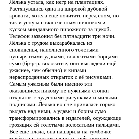
Лёлька устала, как негр на плантациях.
Растянувшись одна на широкой дубовой
кровати, хотела еще почитать перед сном, но
так и уснула с включенным ночником и
куском миндального пирожного за щекой.
Телефон зазвонил без пятнадцати три ночи.
Лёлька с трудом выкарабкалась из
сновиденья, наполненного толстыми
пупырчатыми удавами, волосатыми борцами
сумо (бр-р-р, волосатые, они выглядели ещё
ужаснее, чем обычно) и кипами
нераспроданных открыток с её рисунками.
Самым ужасным были именно эти
оказавшиеся никому не нужными стопки
открыток с чудесными рисунками и милыми
подписями. Лёлька во сне принялась горько
рыдать над ними, а удавы и борцы сумо
трансформировались в издателей, осуждающе
грозящих ей толстыми волосатыми пальцами.
Все ещё плача, она нашарила на тумбочке
трубку и с трудом нашла на ней нужную