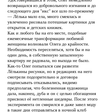
Удостоверившись в этом, Олег немедленно
возвращался из добровольного изгнания и до
следующего дня "икс" все шло по-прежнему
— Лёлька мало ела, много смеялась и
увлеченно рисовала потешные картинки для
открыток и детских книжек.
Как и любого бы на его месте, подобные
ежемесячные трансформации любимой
женщины волновали Олега до крайности.
Необходимость переселяться, хотя бы и на
один день, в собственную запыленную
квартиру не радовала, но выхода не было.
Как-то Олег попытался сам развезти
Лёлькины рисунки, но в редакциях на него
смотрели подозрительно и договора
подписывать отказывались, видимо
предполагая, что болезненная художница
дала, наконец, дуба и он с целью обогащения
присвоил её нетленные шедевры. После этого
эксперимента он смирился и даже завел моду
в такие дни отправляться в ночной клуб