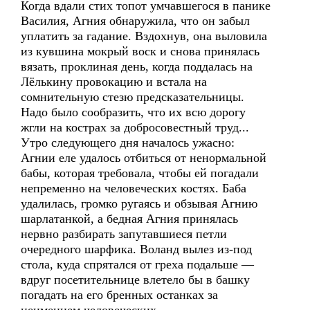
Когда вдали стих топот умчавшегося в панике
Василия, Агния обнаружила, что он забыл
уплатить за гадание. Вздохнув, она выловила
из кувшина мокрый воск и снова принялась
вязать, проклиная день, когда поддалась на
Лёлькину провокацию и встала на
сомнительную стезю предсказательницы.
Надо было сообразить, что их всю дорогу
жгли на кострах за добросовестный труд...
Утро следующего дня началось ужасно:
Агнии еле удалось отбиться от ненормальной
бабы, которая требовала, чтобы ей погадали
непременно на человеческих костях. Баба
удалилась, громко ругаясь и обзывая Агнию
шарлатанкой, а бедная Агния принялась
нервно разбирать запутавшиеся петли
очередного шарфика. Воланд вылез из-под
стола, куда спрятался от греха подальше —
вдруг посетительнице влетело бы в башку
погадать на его бренных останках за