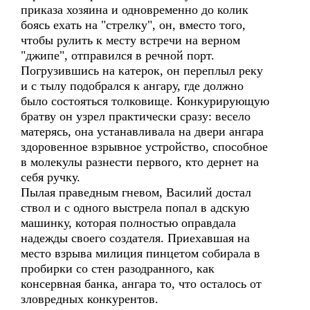
приказа хозяина и одновременно до колик
боясь ехать на "стрелку", он, вместо того,
чтобы рулить к месту встречи на верном
"джипе", отправился в речной порт.
Погрузившись на катерок, он переплыл реку
и с тылу подобрался к ангару, где должно
было состояться толковище. Конкурирующую
братву он узрел практически сразу: весело
матерясь, она устанавливала на двери ангара
здоровенное взрывное устройство, способное
в молекулы разнести первого, кто дернет на
себя ручку.
Пылая праведным гневом, Василий достал
ствол и с одного выстрела попал в адскую
машинку, которая полностью оправдала
надежды своего создателя. Приехавшая на
место взрыва милиция пинцетом собирала в
пробирки со стен разодранного, как
консервная банка, ангара то, что осталось от
зловредных конкурентов.