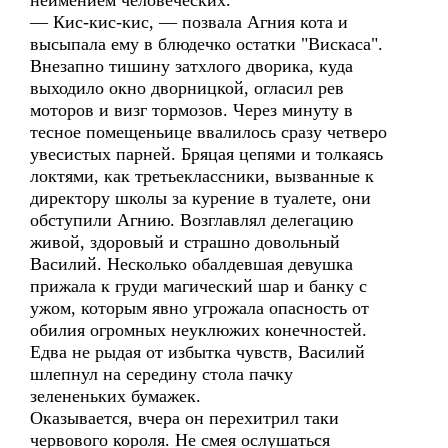
неимением человеческих.
— Кис-кис-кис, — позвала Агния кота и
высыпала ему в блюдечко остатки "Вискаса".
Внезапно тишину затхлого дворика, куда
выходило окно дворницкой, огласил рев
моторов и визг тормозов. Через минуту в
тесное помещеньице ввалилось сразу четверо
увесистых парней. Бряцая цепями и толкаясь
локтями, как третьеклассники, вызванные к
директору школы за курение в туалете, они
обступили Агнию. Возглавлял делегацию
живой, здоровый и страшно довольный
Василий. Несколько обалдевшая девушка
прижала к груди магический шар и банку с
ужом, которым явно угрожала опасность от
обилия огромных неуклюжих конечностей.
Едва не рыдая от избытка чувств, Василий
шлепнул на середину стола пачку
зелененьких бумажек.
Оказывается, вчера он перехитрил таки
червового короля. Не смея ослушаться