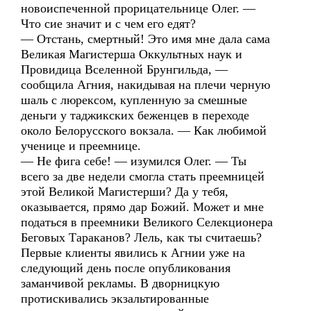
новоиспеченной прорицательнице Олег. —
Что сие значит и с чем его едят?
— Отстань, смертный! Это имя мне дала сама
Великая Магистерша Оккультных наук и
Провидица Вселенной Брунгильда, —
сообщила Агния, накидывая на плечи черную
шаль с люрексом, купленную за смешные
деньги у таджикских беженцев в переходе
около Белорусского вокзала. — Как любимой
ученице и преемнице.
— Не фига себе! — изумился Олег. — Ты
всего за две недели смогла стать преемницей
этой Великой Магистерши? Да у тебя,
оказывается, прямо дар Божий. Может и мне
податься в преемники Великого Селекционера
Беговых Тараканов? Лель, как ты считаешь?
Первые клиенты явились к Агнии уже на
следующий день после опубликования
заманчивой рекламы. В дворницкую
протискивались экзальтированные