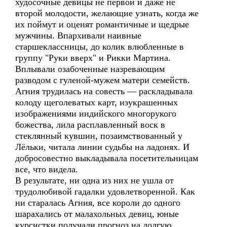
худосочные девицы не первой и даже не
второй молодости, желающие узнать, когда же
их поймут и оценят романтичные и щедрые
мужчины. Впархивали наивные
старшеклассницы, до колик влюбленные в
группу "Руки вверх" и Рикки Мартина.
Вплывали озабоченные назревающим
разводом с гуленой-мужем матери семейств.
Агния трудилась на совесть — раскладывала
колоду щеголеватых карт, изукрашенных
изображениями индийского многорукого
божества, лила расплавленный воск в
стеклянный кувшин, позаимствованный у
Лёльки, читала линии судьбы на ладонях. И
добросовестно выкладывала посетительницам
все, что видела.
В результате, ни одна из них не ушла от
трудолюбивой гадалки удовлетворенной. Как
ни старалась Агния, все короли до одного
шарахались от малахольных девиц, юные
курсистки получали прогноз на долгую