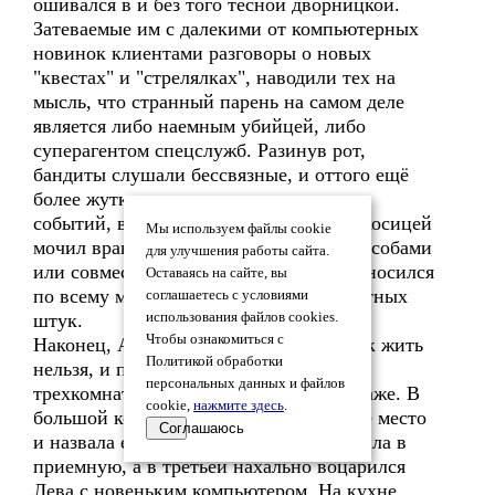
ошивался в и без того тесной дворницкой.
Затеваемые им с далекими от компьютерных
новинок клиентами разговоры о новых
"квестах" и "стрелялках", наводили тех на
мысль, что странный парень на самом деле
является либо наемным убийцей, либо
суперагентом спецслужб. Разинув рот,
бандиты слушали бессвязные, и оттого ещё
более жуткие, описания виртуальных
событий, в которых ушастый дылда с косицей
Мы используем файлы cookie
мочил врагов самыми изуверскими способами
для улучшения работы сайта.
или совместно с толпой цэрэушников носился
Оставаясь на сайте, вы
по всему миру в поисках всяких секретных
соглашаетесь с условиями
штук.
использования файлов cookies.
Чтобы ознакомиться с
Наконец, Агния поняла, что дальше так жить
Политикой обработки
нельзя, и приобрела в том же подъезде
персональных данных и файлов
трехкомнатную квартиру на втором этаже. В
cookie,
нажмите здесь
.
большой комнате она устроила рабочее место
Соглашаюсь
и назвала её салоном, вторую превратила в
приемную, а в третьей нахально воцарился
Лева с новеньким компьютером. На кухне