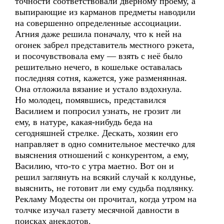
точности соответствовали дверному проему, а
выпирающие из карманов предметы наводили
на совершенно определенные ассоциации.
Агния даже решила поначалу, что к ней на
огонек забрел представитель местного рэкета,
и посочувствовала ему — взять с неё было
решительно нечего, в кошельке оставалась
последняя сотня, кажется, уже разменянная.
Она отложила вязание и устало вздохнула.
Но молодец, помявшись, представился
Василием и попросил узнать, не грозит ли
ему, в натуре, какая-нибудь беда на
сегодняшней стрелке. Дескать, хозяин его
направляет в одно сомнительное местечко для
выяснения отношений с конкурентом, а ему,
Василию, что-то с утра маетно. Вот он и
решил заглянуть на всякий случай к колдунье,
выяснить, не готовит ли ему судьба подлянку.
Рекламу Модесты он прочитал, когда утром на
толчке изучал газету месячной давности в
поисках анекдотов.