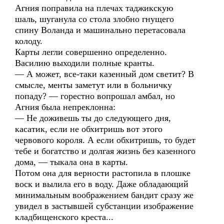
Агния поправила на плечах таджикскую
шаль, шуганула со стола злобно гнущего
спину Воланда и машинально перетасовала
колоду.
Карты легли совершенно определенно.
Василию выходили полные кранты.
— А может, все-таки казенный дом светит? В
смысле, менты заметут или в больничку
попаду? — горестно вопрошал амбал, но
Агния была непреклонна:
— Не доживешь ты до следующего дня,
касатик, если не обхитришь вот этого
червового короля. А если обхитришь, то будет
тебе и богатство и долгая жизнь без казенного
дома, — тыкала она в карты.
Потом она для верности растопила в плошке
воск и вылила его в воду. Даже обладающий
минимальным воображением бандит сразу же
увидел в застывшей субстанции изображение
кладбищенского креста...