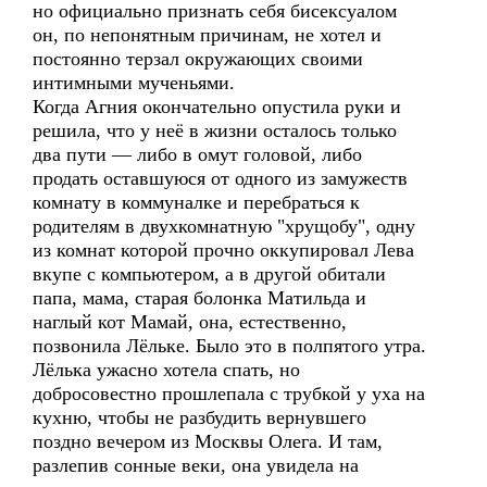
но официально признать себя бисексуалом
он, по непонятным причинам, не хотел и
постоянно терзал окружающих своими
интимными мученьями.
Когда Агния окончательно опустила руки и
решила, что у неё в жизни осталось только
два пути — либо в омут головой, либо
продать оставшуюся от одного из замужеств
комнату в коммуналке и перебраться к
родителям в двухкомнатную "хрущобу", одну
из комнат которой прочно оккупировал Лева
вкупе с компьютером, а в другой обитали
папа, мама, старая болонка Матильда и
наглый кот Мамай, она, естественно,
позвонила Лёльке. Было это в полпятого утра.
Лёлька ужасно хотела спать, но
добросовестно прошлепала с трубкой у уха на
кухню, чтобы не разбудить вернувшего
поздно вечером из Москвы Олега. И там,
разлепив сонные веки, она увидела на