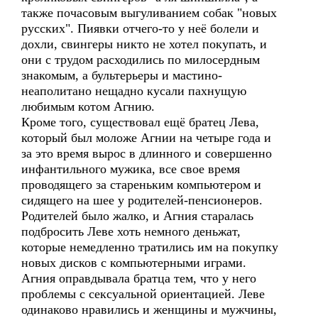
также почасовым выгуливанием собак "новых
русских". Пиявки отчего-то у неё болели и
дохли, свингеры никто не хотел покупать, и
они с трудом расходились по милосердным
знакомым, а бультерьеры и мастино-
неаполитано нещадно кусали пахнущую
любимым котом Агнию.
Кроме того, существовал ещё братец Лева,
который был моложе Агнии на четыре года и
за это время вырос в длинного и совершенно
инфантильного мужика, все свое время
проводящего за стареньким компьютером и
сидящего на шее у родителей-пенсионеров.
Родителей было жалко, и Агния старалась
подбросить Леве хоть немного деньжат,
которые немедленно тратились им на покупку
новых дисков с компьютерными играми.
Агния оправдывала братца тем, что у него
проблемы с сексуальной ориентацией. Леве
одинаково нравились и женщины и мужчины,