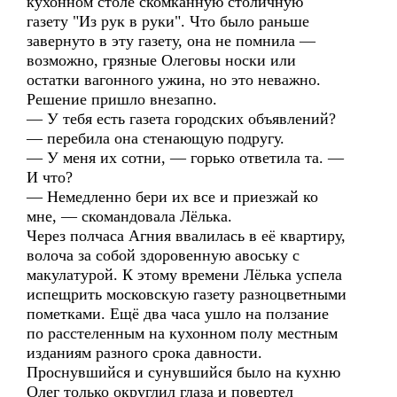
кухонном столе скомканную столичную
газету "Из рук в руки". Что было раньше
завернуто в эту газету, она не помнила —
возможно, грязные Олеговы носки или
остатки вагонного ужина, но это неважно.
Решение пришло внезапно.
— У тебя есть газета городских объявлений?
— перебила она стенающую подругу.
— У меня их сотни, — горько ответила та. —
И что?
— Немедленно бери их все и приезжай ко
мне, — скомандовала Лёлька.
Через полчаса Агния ввалилась в её квартиру,
волоча за собой здоровенную авоську с
макулатурой. К этому времени Лёлька успела
испещрить московскую газету разноцветными
пометками. Ещё два часа ушло на ползание
по расстеленным на кухонном полу местным
изданиям разного срока давности.
Проснувшийся и сунувшийся было на кухню
Олег только округлил глаза и повертел