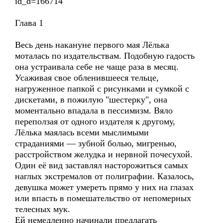
id_d=166714
Глава 1
Весь день накануне первого мая Лёлька
моталась по издательствам. Подобную гадость
она устраивала себе не чаще раза в месяц.
Усаживая свое обленившееся тельце,
нагруженное папкой с рисунками и сумкой с
дискетами, в пожилую "шестерку", она
моментально впадала в пессимизм. Вяло
переползая от одного издателя к другому,
Лёлька маялась всеми мыслимыми
страданиями — зубной болью, мигренью,
расстройством желудка и нервной почесухой.
Один её вид заставлял насторожиться самых
наглых экстремалов от полиграфии. Казалось,
девушка может умереть прямо у них на глазах
или впасть в помешательство от непомерных
телесных мук.
Ей немедленно начинали предлагать