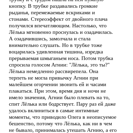
кнопку. В трубке раздавались громкие
рыданья, перемежаемые вскриками и
стонами. Стереоэффект от двойного плача
получился впечатляющим. Настолько, что
Лёлька мгновенно проснулась и озадачилась.
А озадачившись, замолчала и стала
внимательно слушать. Но в трубке тоже
воцарилась удивленная тишина, изредка
прерываемая шмыганьем носа. Потом трубка
спросила голосом Агнии: "Лёлька, это ты?"
Лёлька немедленно рассвирепела. Она
терпеть не могла привычку Агнии при
малейшем огорчении звонить ей и часами
плакаться. При этом, время дня и ночи не
имело значения, Агнии было плевать на то,
спит Лёлька или бодрствует. Пару раз ей даже
удалось вклиниться в самые интимные
моменты, что приводило Олега в неописуемое
бешенство, потому что Лёлька, как ни в чем
не бывало, принималась утешать Агнию, а его