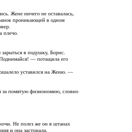
ись. Жене ничего не оставалась,
аранок проникающей в одном
овер.
а плечо.
зарыться в подушку, Борис.
. Поднимайся! — потащила его
 ошалело уставился на Женю. —
ся за помятую физиономию, словно
 ночи. Не полез же он в штанах
ния и она застонала.