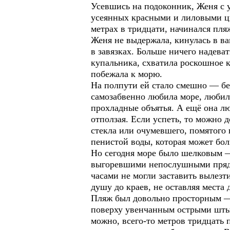
Усевшись на подоконник, Женя с 
усеянных красными и лиловыми цв
метрах в тридцати, начинался пля
Женя не выдержала, кинулась в ва
в завязках. Больше ничего надева
купальника, схватила роскошное к
побежала к морю.
На полпути ей стало смешно — беж
самозабвенно любила море, любила 
прохладные объятья. А ещё она лю
отползая. Если успеть, то можно
стекла или очумевшего, помятого 
пенистой воды, которая может бол
Но сегодня море было шелковым —
выгоревшими непослушными прядя
часами не могли заставить вылезт
душу до краев, не оставляя места д
Пляж был довольно просторным — 
поверху увенчанным острыми штыря
можно, всего-то метров тридцать п