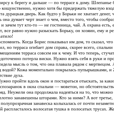
пирсу к берегу и дальше — по террасе к дому. Шлепанье
о кощунственно, нужно хотя бы придержать тяжелую вход
та дурацкая дверь. Как будто у Борьки не хватает денег,
на думает черт знает о чем, вместо того, чтобы сообрази
и зачем тут кто-то — не гостиница, чай. А охрана есть, е
т, все равно нужно разыскать Борьку, он хозяин, ему и р
ватило!
вспомнить. Когда Борис показывал им дом, то сказал, чт
дил, но терраса огибает дом справа, скорее всего, спальн
ещениям терраса совсем ни к чему. И что теперь, стучат
доточенно потерла виски. Нужно взять себя в руки и пр
сидела мысль о том, что она плавала рядом с мертвецом.
од водой? Кожа моментально покрылась пупырышками, и 
тствие духа.
Нужно пройти вдоль окон и постараться отыскать, за каки
 спозаранок в окна спальни — моветон, но обстоятельств
дряд. Неужели она продолжала надеяться на то, что можно
лотно занавешены шторами. Кто за ними? А вот третье, 
я полупрозрачная занавеска колыхалась от почти незаметн
й распласталось волосатая тушка в полосатых трусах. Же