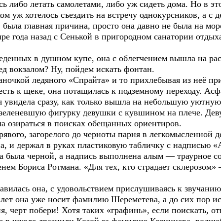
сь либо летать самолетами, либо уж сидеть дома. Но в эт
м уж хотелось съездить на встречу однокурсников, а с д
, была главная причина, просто она давно не была на мор
ыре года назад с Сенькой в пригородном санатории отдыха
веденных в душном купе, она с облегчением вышла на ра
д вокзалом? Ну, пойдем искать фонтан.
аночкой ледяного «Спрайта» и то прихлебывая из неё 
сть к щеке, она потащилась к подземному переходу. Асф
увидела сразу, как только вышла на небольшую уютную 
зеленевшую фигурку девушки с кувшином на плече. Дев
ла озираться в поисках обещанных ориентиров.
явого, загорелого до черноты парня в легкомысленной д
а, и держал в руках пластиковую табличку с надписью «
ка была черной, а надпись выполнена алым — траурное с
нем Бориса Ротмана. «Для тех, кто страдает склерозом»
вилась она, с удовольствием прислушиваясь к звучанию
 лет она уже носит фамилию Шереметева, а до сих пор и
я, черт побери! Хотя таких «графинь», если поискать, о