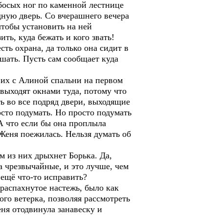
 босых ног по каменной лестнице
ную дверь. Со вчерашнего вечера
 чтобы установить на ней
ть, куда бежать и кого звать!
сть охрана, да только она сидит в
ешать. Пусть сам сообщает куда
о их с Алиной спальни на первом
и выходят окнами туда, потому что
ь во все подряд двери, выходящие
осто подумать. Но просто подумать
 А что если бы она проплыла
Женя поежилась. Нельзя думать об
м из них дрыхнет Борька. Да,
а чрезвычайные, и это лучше, чем
 ещё что-то исправить?
распахнутое настежь, было как
ого ветерка, позволяя рассмотреть
ня отодвинула занавеску и