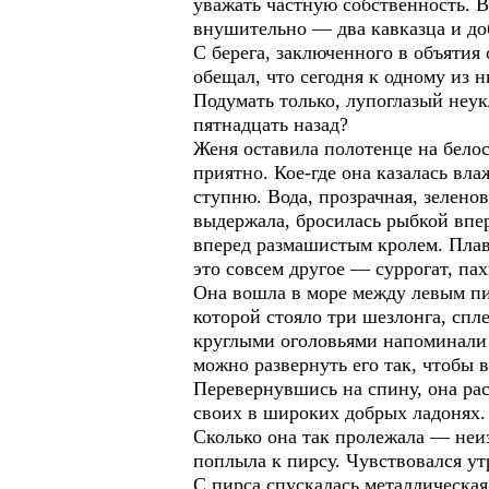
уважать частную собственность. В
внушительно — два кавказца и до
С берега, заключенного в объятия
обещал, что сегодня к одному из н
Подумать только, лупоглазый неук
пятнадцать назад?
Женя оставила полотенце на белос
приятно. Кое-где она казалась вл
ступню. Вода, прозрачная, зелено
выдержала, бросилась рыбкой впер
вперед размашистым кролем. Плава
это совсем другое — суррогат, п
Она вошла в море между левым пир
которой стояло три шезлонга, спл
круглыми оголовьями напоминали 
можно развернуть его так, чтобы 
Перевернувшись на спину, она рас
своих в широких добрых ладонях. 
Сколько она так пролежала — неиз
поплыла к пирсу. Чувствовался ут
С пирса спускалась металлическая 