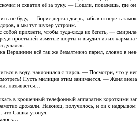
кочил и схватил её за руку. — Пошли, покажешь, где он
ить не буду, — Борис дергал дверь, забыв отпереть замо
доров, а мы тут шухер устроим.
 собой прихвати, чтобы туда-сюда не бегать, — смирила
среди простыней измятые шорты и выудил из их кармана
отдувался.
ка Вершинин всё так же безмятежно парил, словно в нев
ься в воду, наклонился с пирса. — Посмотри, что у нег
смотреть! Пусть милиция этим занимается. — Женя внез
ули, называется…
ыкать в крошечный телефонный аппаратик короткими заг
аметно дрожали. Наконец, получилось, и он с надрывом з
, что Сашка утонул.
иналось…