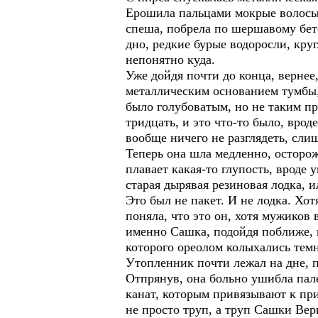
Ерошила пальцами мокрые волосы,
спеша, побрела по шершавому бето
дно, редкие бурые водоросли, кр
непонятно куда.
Уже дойдя почти до конца, вернее
металлическим основанием тумбы, 
было голубоватым, но не таким п
тридцать, и это что-то было, вро
вообще ничего не разглядеть, сли
Теперь она шла медленно, осторо
плавает какая-то глупость, вроде
старая дырявая резиновая лодка,
Это был не пакет. И не лодка. Х
поняла, что это он, хотя мужиков 
именно Сашка, подойдя поближе, к
которого ореолом колыхались тем
Утопленник почти лежал на дне, па
Отпрянув, она больно ушибла пале
канат, которым привязывают к прич
не просто труп, а труп Сашки Вер