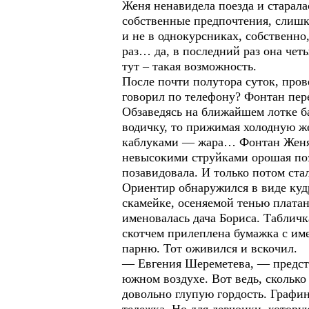
Женя ненавидела поезда и старала
собственные предпочтения, слишко
и не в однокурсниках, собственно
раз… да, в последний раз она чет
тут – такая возможность.
После почти полутора суток, про
говорил по телефону? Фонтан пере
Обзаведясь на ближайшем лотке б
водичку, то прижимая холодную же
каблуками — жара… Фонтан Женя 
невысокими струйками орошая по
позавидовала. И только потом ста
Ориентир обнаружился в виде кудр
скамейке, осеняемой тенью платан
именовалась дача Бориса. Таблич
скотчем прилеплена бумажка с име
парню. Тот оживился и вскочил.
— Евгения Шереметева, — предста
южном воздухе. Вот ведь, сколько
довольно глупую гордость. Графин