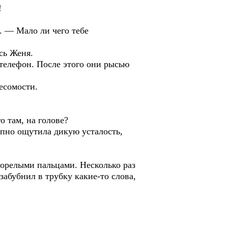
!
к. — Мало ли чего тебе
сь Женя.
 телефон. После этого они рысью
есомости.
о там, на голове?
апно ощутила дикую усталость,
орелыми пальцами. Несколько раз
абубнил в трубку какие-то слова,