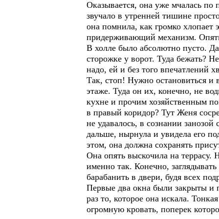
Оказывается, она уже мчалась по 
звучало в утренней тишине прост
она помнила, как громко хлопает э
придерживающий механизм. Опять о
В холле было абсолютно пусто. Да 
сторожке у ворот. Туда бежать? Не
надо, ей и без того впечатлений х
Так, стоп! Нужно остановиться и 
этаже. Туда он их, конечно, не во
кухне и прочим хозяйственным пом
в правый коридор? Тут Женя сосре
не удавалось, в сознании занозой 
дальше, нырнула и увидела его п
этом, она должна сохранять прису
Она опять выскочила на террасу. 
именно так. Конечно, заглядывать
барабанить в двери, будя всех по
Первые два окна были закрыты и п
раз то, которое она искала. Тонка
огромную кровать, поперек которо