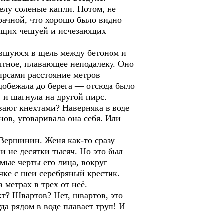
елу соленые капли. Потом, не
зрачной, что хорошо было видно
ающих чешуей и исчезающих
бившуюся в щель между бетоном и
нятное, плавающее неподалеку. Оно
ирсами расстояние метров
 добежала до берега — отсюда было
 и шагнула на другой пирс.
вают кнехтами? Наверняка в воде
нов, уговаривала она себя. Или
 Вершинин. Женя как-то сразу
ли не десятки тысяч. Но это был
мые черты его лица, вокруг
чке с шеи серебряный крестик.
 метрах в трех от неё.
хт? Швартов? Нет, швартов, это
да рядом в воде плавает труп! И