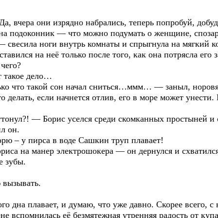
а, вчера они изрядно набрались, теперь попробуй, добуд
сь на подоконник — что можно подумать о женщине, споз
 свесила ноги внутрь комнаты и спрыгнула на мягкий к
тавился на неё только после того, как она потрясла его з
чего?
т такое дело…
ько что такой сон начал сниться…ммм… — заныл, норовя 
 делать, если начнется отлив, его в море может унести
тонул?! — Борис уселся среди скомканных простыней и
л он.
рю – у пирса в воде Сашкин труп плавает!
ориса на манер электрошокера — он дернулся и схватил
е зубы.
 вызывать.
го дна плавает, и думаю, что уже давно. Скорее всего, с
 вспомнилась её безмятежная утренняя радость от купа