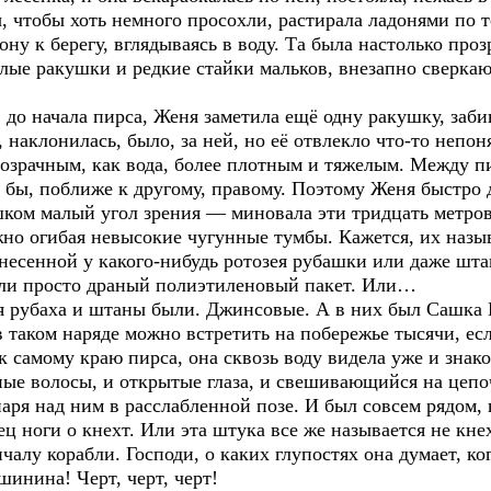
 чтобы хоть немного просохли, растирала ладонями по т
ну к берегу, вглядываясь в воду. Та была настолько про
углые ракушки и редкие стайки мальков, внезапно сверк
, до начала пирса, Женя заметила ещё одну ракушку, за
наклонилась, было, за ней, но её отвлекло что-то непо
розрачным, как вода, более плотным и тяжелым. Между п
де бы, поближе к другому, правому. Поэтому Женя быстро
шком малый угол зрения — миновала эти тридцать метров
жно огибая невысокие чугунные тумбы. Кажется, их назы
 унесенной у какого-нибудь ротозея рубашки или даже шта
 или просто драный полиэтиленовый пакет. Или…
отя рубаха и штаны были. Джинсовые. А в них был Сашка
в таком наряде можно встретить на побережье тысячи, ес
 самому краю пирса, она сквозь воду видела уже и знако
ные волосы, и открытые глаза, и свешивающийся на цепо
ря над ним в расслабленной позе. И был совсем рядом, в
ц ноги о кнехт. Или эта штука все же называется не кне
алу корабли. Господи, о каких глупостях она думает, ког
шинина! Черт, черт, черт!