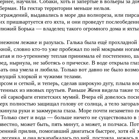
ернее, научили. Собаки, хоть и запертые в вольеры за до
берман. На гектар территории меньше нельзя.
 ограждений, выдавались в море два волнореза, или пирса
их пришвартуется его яхта, и они проведут послеобеденно
люжий Борька — владелец такого огромного дома и яхты.
нежном лежаке и разулась. Галька была ещё прохладной
ажной, словно кто-то уже пробежал по ней мокрыми нога
ватая и по-утреннему теплая принимала её постепенно, ш
ед, нырнула, не заботясь о прическе. В воде открыла гла
ть она умела и любила. Только вот давно не было возмож
ахнущий хлоркой и чужими телами.
сом и сеткой, и теперь, сделав широкую дугу, плыла во
етенных из ивовых прутьев. Раньше Женя видела такие т
ей саркофаги египетских мумий. Вчера ей довелось поси
верх полностью защищал голову от солнца, а тело загорал
кинула руки и зажмурила глаза. Море почти незаметно по
Только свет и вода — больше ничего не существовало в э
вестно, может быть, пять минут, а может, и полчаса. По
ренний прилив, помогавший двигаться быстрее, хотя ей 
лесенка, и она вскарабкалась по ней, постояла, нежась в