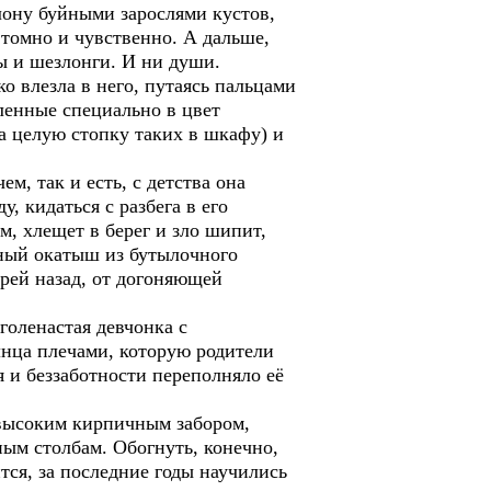
ону буйными зарослями кустов,
томно и чувственно. А дальше,
ы и шезлонги. И ни души.
о влезла в него, путаясь пальцами
пленные специально в цвет
а целую стопку таких в шкафу) и
, так и есть, с детства она
, кидаться с разбега в его
, хлещет в берег и зло шипит,
еный окатыш из бутылочного
трей назад, от догоняющей
оленастая девчонка с
нца плечами, которую родители
 и беззаботности переполняло её
 высоким кирпичным забором,
ным столбам. Обогнуть, конечно,
ится, за последние годы научились