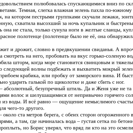
удовольствием полюбовалась спускающимися вниз по скл
етами. Темная, слегка влажная зелень пахла по-южному 
ж, на котором пестрыми группками скучали лежаки, зонт
нную, схватила высохший за ночь купальник и быстреньк
ть она не стала, только сунула ноги в желтые сланцы, ку
расное полотенце (полотенце было не её, она обнаружил
ит и дрожит, словно в предвкушении свиданья. А впрочем
смотреть на него, пробовать на вкус горько-соленую воду
била шторм, когда море становится свинцовым и тяжелым
 до следующей волны подбежать и выхватить мокрый зел
прибоем крабика, или пробку от заморского вина. И быс
ьно ударить галькой по щиколотке и даже сбить с ног.
 абсолютный, безупречный штиль. Да и Женя уже не та г
ми волос и шелушащимися от непривычно горячего сол
и из воды. И всё равно — ощущение немыслимого счастья
ля чего-то другого.
около ста метров берега, с обеих сторон огороженного
ми, а там, где начиналась вода – густая сетка по бетон
роплыть, но Борис уверял, что вряд ли кто на это осмел