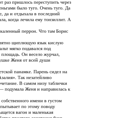
от раз пришлось переступить через
еньгами было туго. Очень туго. Да
е, да и отдыхала в последний
ла, когда лечила ему тонзиллит. А
скаленный перрон. Что там Борис
приятно щиплющую язык кислую
альт мягко подавался под
площадь. Он весело журчал,
ушке Женя от всей души
етской панамке. Парень сидел на
Азалия». Так незатейливо
очетание. В самом низу таблички
 — подумала Женя и направилась к
 собственного имени в густом
спытывает по этому поводу
тыщется вагон и маленькая