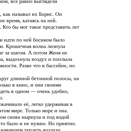
мом, все равно выглядели
, как называл их Борис. Он
е время, катаясь на ней.
 Кто бы мог такое представить лет
 и идти по ней босиком было
ми. Крошечная волна лизнула
аг за шагом. А потом Женя не
за, выдохнула воздух и поплыла
ности. Разве что в бассейне, но
круг длинной бетонной полосы, на
олько в кино, и они своими
деть в одном — очень удобно,
о.
качивало её, легко удерживая в
том мире. Только море и она.
том снова нырнула и под водой
это было и не нужно. Но приятно.
 начавшем теплеть воздухе.