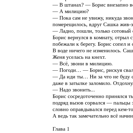
— В штанах? — Борис внезапно вс
— А милицию?
— Пока сам не увижу, никуда звон
померещилось, вдруг Сашка жив-з
— Ладно, пошли, только сотовый с
Борис вернулся в комнату, отрыл 
побежали к берегу. Борис сопел и 
В воде ничего не изменилось. Саш
Женя уселась на кнехт.
— Всё, звони в милицию.
— Погоди… — Борис, рискуя свалит
— Да иди ты… Ни за что не буду 
даже в затылке заломило. Отдохн
— Надо звонить...
Борис сосредоточенно принялся т
подряд вызов сорвался — пальцы з
словно оправдывался перед кем-то
А ведь так замечательно всё нач
Глава 1