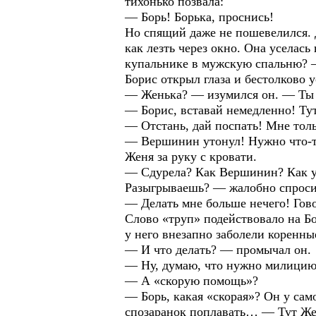
тихонько позвала:
— Борь! Борька, проснись!
Но спящий даже не пошевелился. Д
как лезть через окно. Она усела
купальнике в мужскую спальню? —
Борис открыл глаза и бестолково ус
— Женька? — изумился он. — Ты 
— Борис, вставай немедленно! Ту
— Отстань, дай поспать! Мне тол
— Вершинин утонул! Нужно что-то
Женя за руку с кровати.
— Сдурела? Как Вершинин? Как у
Разыгрываешь? — жалобно спроси
— Делать мне больше нечего! Гово
Слово «труп» подействовало на Б
у него внезапно заболели коренны
— И что делать? — промычал он.
— Ну, думаю, что нужно милицию
— А «скорую помощь»?
— Борь, какая «скорая»? Он у само
спозаранок поплавать… — Тут Жене