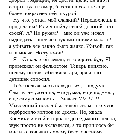
доброй традиции, не достиг цели, он вдруг
отпрыгнул и замер, блестя на солнце еще
более покрасневшей шкурой.
– Ну что, устал, мой сладкий? Передохнешь и
продолжим? Или я пойду своей дорогой, а ты
своей? А? По рукам? – мне он уже начал
надоедать – полчаса руками-ногами махать! –
а убивать все равно было жалко. Живой, так
или иначе. Но тупо-ой!
– Я – Страж этой земли, и говорить буду Я! –
провизжал он фальцетом. Теперь понятно,
почему он так взбесился. Зря, зря я про
детишек спросил.
– Тебе нельзя здесь находиться, – подумал. –
Сам ты не уходишь, – подумал, еще подумал,
еще самую малость. – Значит УМРИ!!!
Мысленный посыл был такой силы, что меня
подбросило метров на десять. Но, хвала
Космику и всей его родне до седьмого колена,
звук просто не включился, а то пришлось бы
мне втолковывать моему бессловесному