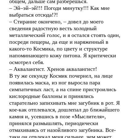
общем, дальше сам разберешься.
– Эй–эй–эй!!! Погоди минутку!!! Как мне
выбраться отсюда!?!
– Стирание окончено, – довел до моего
сведения радостную весть холодный
металлический голос, и я остался стоять один,
посреди пещеры, да еще и наряженный в
какого-то Космика, по цвету и структуре
напоминающего кожу питона. Я критически
осмотрел себя.
– Аквалангист. Хренов аквалангист!
В ту же секунду Космик почернел, на лице
появилась маска, из ног выросла пара
симпатичных ласт, а на спине пристроились
кислородные баллоны и принялись
старательно запихивать мне загубник в рот. Я
кое-как отплевался, дошлепал до ближайшего
камня и, усевшись в позе «Мыслителя»,
принялся размышлять, периодически
отмахиваясь от назойливого загубника. Все-
таки он отвлекал меня сильнее, чем может