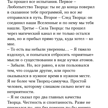
Ты прошел все испытания. Первое –
Любопытство Творца: ты не до конца поверил
в сказанное тебе программой, но все же
отправился в путь. Второе – След Творца: он
соединил наши Вселенные и по нему мы тебя
нашли. Третье – Сила Творца: ты прошел
через магический канал и не только остался
жив, но и прибыл прямо туда, куда хотел – ко
мне.
– То есть вы небыли уверенны… – Я тяжело
вздохнул, и попытался отбросить «приятные»
мысли о существовании в виде кучки атомов.
– Забыли. Но, все равно, я или пользовался
тем, что создали другие, или просто
оказывался в нужное время в нужном месте.
Я не более чем Творец-самоучка. Простой
человек, которому слишком сильно везет на
неприятности.
– Я не сказал про два главных качества
Творца. Честность и спонтанность. Разве не
признался ты, что без помощи ты бы ничего