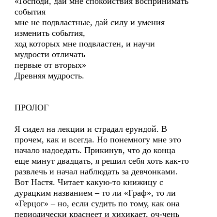
«Господи, дай мне спокойствия воспринимать
события
мне не подвластные, дай силу и умения
изменить события,
ход которых мне подвластен, и научи
мудрости отличать
первые от вторых»
Древняя мудрость.
ПРОЛОГ
Я сидел на лекции и страдал ерундой. В
прочем, как и всегда. Но понемногу мне это
начало надоедать. Прикинув, что до конца
еще минут двадцать, я решил себя хоть как-то
развлечь и начал наблюдать за девчонками.
Вот Настя. Читает какую-то книжицу с
дурацким названием – то ли «Граф», то ли
«Герцог» – но, если судить по тому, как она
периодически краснеет и хихикает, оч-чень