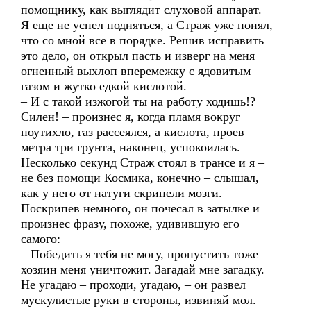
помощнику, как выглядит слуховой аппарат.
Я еще не успел подняться, а Страж уже понял,
что со мной все в порядке. Решив исправить
это дело, он открыл пасть и изверг на меня
огненный выхлоп вперемежку с ядовитым
газом и жутко едкой кислотой.
– И с такой изжогой ты на работу ходишь!?
Силен! – произнес я, когда пламя вокруг
поутихло, газ рассеялся, а кислота, проев
метра три грунта, наконец, успокоилась.
Несколько секунд Страж стоял в трансе и я –
не без помощи Космика, конечно – слышал,
как у него от натуги скрипели мозги.
Поскрипев немного, он почесал в затылке и
произнес фразу, похоже, удивившую его
самого:
– Победить я тебя не могу, пропустить тоже –
хозяин меня уничтожит. Загадай мне загадку.
Не угадаю – проходи, угадаю, – он развел
мускулистые руки в стороны, извиняй мол.