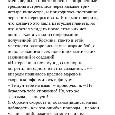
Меньше, было просто опасно – широченные
трещины встречались через каждые три-
четыре километра, и приходилось постоянно
через них перепрыгивать. Я не мог поверить,
что когда-то это была цветущая планета, но
что я хотел увидеть после стольких лет
войны. Как я узнал из информации,
полученной от Космика, где-то в этой
местности разгорелись самые жаркие бой, с
использованием всех новейших магических
заклинаний и созданий.
«Интересно, а почему я до сих пор не
встретил ни одного из этих созданий…» –
впереди появилось красное марево и
скоренько оформилось в фигуру.
– Типун тебе на язык! – проворчал я. – Не
бежалось тебе спокойно! Ну, что же,
заказывал – получи!
Я сбросил скорость и, остановившись, начал
наблюдать, как эта ошибка природы – пардон,
магии – приближается ко мне с видом