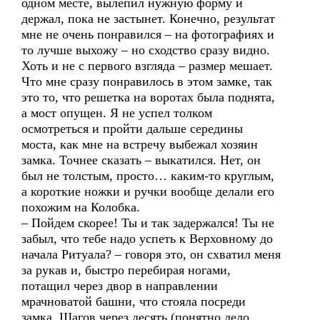
одном месте, вылепил нужную форму и
держал, пока не застынет. Конечно, результат
мне не очень понравился – на фотографиях и
то лучше выхожу – но сходство сразу видно.
Хоть и не с первого взгляда – размер мешает.
Что мне сразу понравилось в этом замке, так
это то, что решетка на воротах была поднята,
а мост опущен. Я не успел толком
осмотреться и пройти дальше середины
моста, как мне на встречу выбежал хозяин
замка. Точнее сказать – выкатился. Нет, он
был не толстым, просто… каким-то круглым,
а короткие ножки и ручки вообще делали его
похожим на Колобка.
– Пойдем скорее! Ты и так задержался! Ты не
забыл, что тебе надо успеть к Верховному до
начала Ритуала? – говоря это, он схватил меня
за рукав и, быстро перебирая ногами,
потащил через двор в направлении
мрачноватой башни, что стояла посреди
замка. Шагов через десять (понятно дело