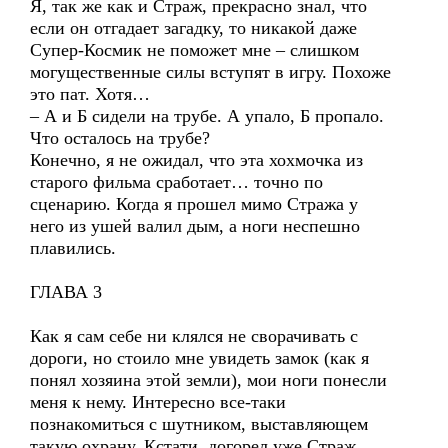
Я, так же как и Страж, прекрасно знал, что
если он отгадает загадку, то никакой даже
Супер-Космик не поможет мне – слишком
могущественные силы вступят в игру. Похоже
это пат. Хотя…
– А и Б сидели на трубе. А упало, Б пропало.
Что осталось на трубе?
Конечно, я не ожидал, что эта хохмочка из
старого фильма сработает… точно по
сценарию. Когда я прошел мимо Стража у
него из ушей валил дым, а ноги неспешно
плавились.
ГЛАВА 3
Как я сам себе ни клялся не сворачивать с
дороги, но стоило мне увидеть замок (как я
понял хозяина этой земли), мои ноги понесли
меня к нему. Интересно все-таки
познакомиться с шутником, выставляющем
такую охрану. Кстати, догорел уже Страж,