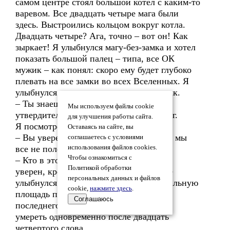
самом центре стоял большой котел с каким-то
варевом. Все двадцать четыре мага были
здесь. Выстроились кольцом вокруг котла.
Двадцать четыре? Ага, точно – вот он! Как
зыркает! Я улыбнулся магу-без-замка и хотел
показать большой палец – типа, все ОК
мужик – как понял: скоро ему будет глубоко
плевать на все замки во всех Вселенных. Я
улыбнулся еще шире и показал ему язык.
– Ты знаешь, что надо сделать, –
Мы используем файлы cookie
утвердительно произнес Верховный маг.
для улучшения работы сайта.
Я посмотрел на него долгим взглядом.
Оставаясь на сайте, вы
– Вы уверены, что после вашей смерти мы
соглашаетесь с условиями
все не полетим в тартарары?
использования файлов cookies.
Чтобы ознакомиться с
– Кто в этом мире может быть в чем-то
Политикой обработки
уверен, кроме Творца? – он ободряюще
персональных данных и файлов
улыбнулся. – Поставь лазер на максимальную
cookie,
нажмите здесь
.
площадь поражения, но не стреляй до
Соглашаюсь
последнего слова. Помни – мы должны
умереть одновременно после двадцать
четвертого слова.