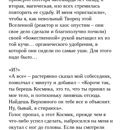
вторая, магическая, изо всех стремилась
повторить ее судьбу. И меня «пригласили»,
чтобы я, как невольный Творец этой
Вселенной (реактор и хаос опустим – они
свое дело сделали и благополучно почили)
своей «божественной» рукой вытащил их из
той кучи… органического удобрения, в
которой они сидели по самые уши. Для этого
надо было…
«И?»
«А все» – растерянно сказал мой собеседник,
помолчал с минуту и добавил – «Короче так,
ты берешь Космика, это то, что ты принял за
мое тело, и потихоньку линяешь отсюда.
Найдешь Верховного он тебе все и объяснит.
Ну, бывай, я стираюсь».
Голос пропал, а этот Космик, прежде чем я
что-либо успел сделать, набросился на меня и
окутал с ног до головы. Если вы смотрели