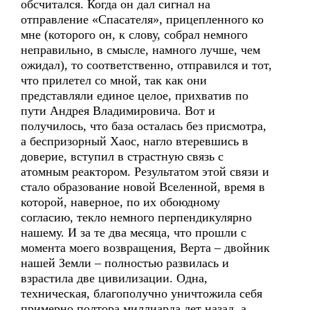
обсчитался. Когда он дал сигнал на
отправление «Спасателя», прицепленного ко
мне (которого он, к слову, собрал немного
неправильно, в смысле, намного лучше, чем
ожидал), то соответственно, отправился и тот,
что прилетел со мной, так как они
представляли единое целое, прихватив по
пути Андрея Владимировича. Вот и
получилось, что база осталась без присмотра,
а беспризорный Хаос, нагло втеревшись в
доверие, вступил в страстную связь с
атомным реактором. Результатом этой связи и
стало образование новой Вселенной, время в
которой, наверное, по их обоюдному
согласию, текло немного перпендикулярно
нашему. И за те два месяца, что прошли с
момента моего возвращения, Верта – двойник
нашей Земли – полностью развилась и
взрастила две цивилизации. Одна,
техническая, благополучно уничтожила себя
примерно полтора миллиарда лет назад, а