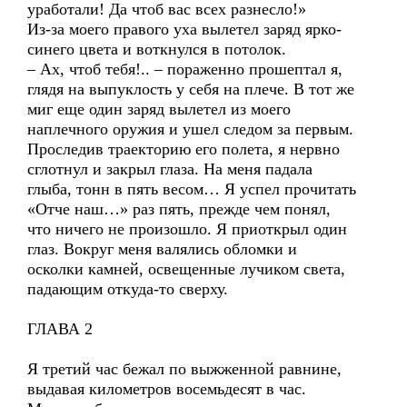
уработали! Да чтоб вас всех разнесло!»
Из-за моего правого уха вылетел заряд ярко-
синего цвета и воткнулся в потолок.
– Ах, чтоб тебя!.. – пораженно прошептал я,
глядя на выпуклость у себя на плече. В тот же
миг еще один заряд вылетел из моего
наплечного оружия и ушел следом за первым.
Проследив траекторию его полета, я нервно
сглотнул и закрыл глаза. На меня падала
глыба, тонн в пять весом… Я успел прочитать
«Отче наш…» раз пять, прежде чем понял,
что ничего не произошло. Я приоткрыл один
глаз. Вокруг меня валялись обломки и
осколки камней, освещенные лучиком света,
падающим откуда-то сверху.
ГЛАВА 2
Я третий час бежал по выжженной равнине,
выдавая километров восемьдесят в час.