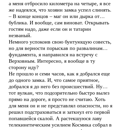
а меня отбросило километра на четыре, я все
же надеялся, что хозяин замка успел слинять.
– В конце концов – маг он или дырка от…
бублика. И вообще, сам виноват. Открывать
гостям надо, даже если он и татарин
незваный.
Немного успокоив свою бунтующую совесть,
но для верности порыскав по развалинам…
фундамента, я направился на встречу с
Верховным. Интересно, я вообще в ту
сторону иду?
Не прошло и семи часов, как я добрался еще
до одного замка. И, что самое приятное,
добрался я до него без происшествий. Ну…
тот вулкан, что подозрительно быстро вылез
прямо на дороге, я просто не считаю. Хоть
для меня он и не представлял опасности, но я
решил подстраховаться и заткнул его первой
попавшейся скалой. А растекшуюся лаву
телекинетическим усилием Космика собрал в