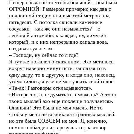
Пещера была не то чтобы большой – она была
ОГРОМНОЙ! Размером примерно как два с
половиной стадиона и высотой метров под
пятьдесят. С потолка свисали каменные
сосульки – как же они называются? – с
легковой автомобиль каждая, ну, лимузин
который, и с них непрерывно капала вода,
создавая гулкое эхо.
– Господи, ну сейчас то я где?
Я тут же пожалел о сказанном. Эхо металось
вокруг наверно минут пять, заползая то в
одну дыру, то в другую, и когда оно, наконец,
угомонилось, я уже не мог узнать свой голос.
«Та-ак! Разговоры откладываются».
«Интересно, а не думать ты сможешь? А то от
твоих мыслей эхо еще похлеще получается».
Опаньки! Это была не моя мысль. Не то
чтобы у меня не возникала странных мыслей,
но эта была СОВСЕМ не моя! Я, конечно,
немного обалдел и, в результате, разговор