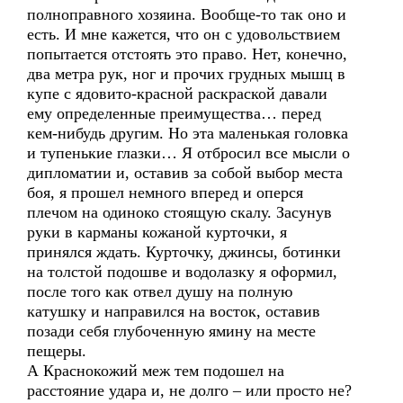
полноправного хозяина. Вообще-то так оно и
есть. И мне кажется, что он с удовольствием
попытается отстоять это право. Нет, конечно,
два метра рук, ног и прочих грудных мышц в
купе с ядовито-красной раскраской давали
ему определенные преимущества… перед
кем-нибудь другим. Но эта маленькая головка
и тупенькие глазки… Я отбросил все мысли о
дипломатии и, оставив за собой выбор места
боя, я прошел немного вперед и оперся
плечом на одиноко стоящую скалу. Засунув
руки в карманы кожаной курточки, я
принялся ждать. Курточку, джинсы, ботинки
на толстой подошве и водолазку я оформил,
после того как отвел душу на полную
катушку и направился на восток, оставив
позади себя глубоченную ямину на месте
пещеры.
А Краснокожий меж тем подошел на
расстояние удара и, не долго – или просто не?