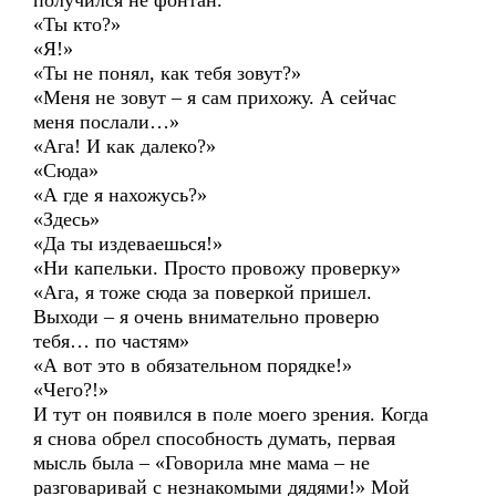
получился не фонтан.
«Ты кто?»
«Я!»
«Ты не понял, как тебя зовут?»
«Меня не зовут – я сам прихожу. А сейчас
меня послали…»
«Ага! И как далеко?»
«Сюда»
«А где я нахожусь?»
«Здесь»
«Да ты издеваешься!»
«Ни капельки. Просто провожу проверку»
«Ага, я тоже сюда за поверкой пришел.
Выходи – я очень внимательно проверю
тебя… по частям»
«А вот это в обязательном порядке!»
«Чего?!»
И тут он появился в поле моего зрения. Когда
я снова обрел способность думать, первая
мысль была – «Говорила мне мама – не
разговаривай с незнакомыми дядями!» Мой