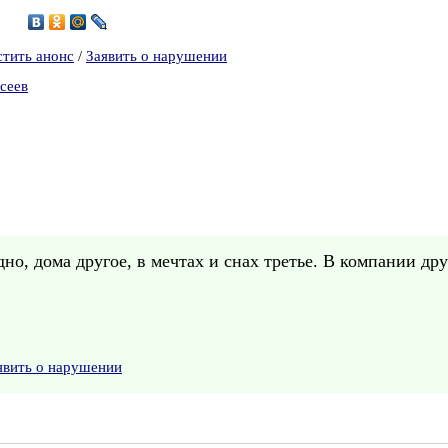
7
стить анонс
/
Заявить о нарушении
сеев
дно, дома другое, в мечтах и снах третье. В компании дру
явить о нарушении