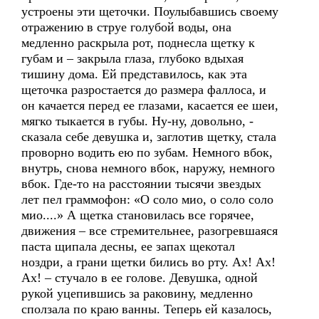
устроены эти щеточки. Поулыбавшись своему
отражению в струе голубой воды, она
медленно раскрыла рот, поднесла щетку к
губам и – закрыла глаза, глубоко вдыхая
тишину дома. Ей представилось, как эта
щеточка разростается до размера фаллоса, и
он качается перед ее глазами, касается ее шеи,
мягко тыкается в губы. Ну-ну, довольно, -
сказала себе девушка и, заглотив щетку, стала
проворно водить ею по зубам. Немного вбок,
внутрь, снова немного вбок, наружу, немного
вбок. Где-то на расстоянии тысячи звездых
лет пел граммофон: «О соло мио, о соло соло
мио....» А щетка становилась все горячее,
движения – все стремительнее, разогревшаяся
паста щипала десны, ее запах щекотал
ноздри, а грани щетки бились во рту. Ах! Ах!
Ах! – стучало в ее голове. Девушка, одной
рукой уцепившись за раковину, медленно
сползала по краю ванны. Теперь ей казалось,