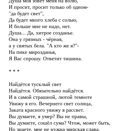
Душа моя зовёт меня на волю,
И просит, просит только об одном-
"да будет свет",
Да будет много хлеба с солью,
И больше мне не надо, нет.
Душа... Да, хитрое созданье.
Она у грязных - чёрная,
а у святых бела. "А кто же я?"-
На пике мирозданья,
Я Вас спрошу. Ответит тишина.
* * *
Найдётся тусклый свет
Найдётся. Обязательно найдётся.
И в самой страшной, лютой темноте
Увижу я его. Вечернего свет солнца,
Заката красного увижу я рассвет.
Вы думаете, я умер? Вы не правы,
Вы думаете, сошёл сума? Чтож, может быть,
Но знаете, мне не нужна мирская слава,