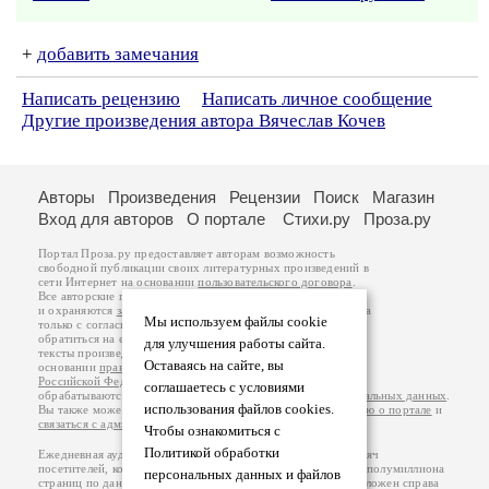
+
добавить замечания
Написать рецензию
Написать личное сообщение
Другие произведения автора Вячеслав Кочев
Авторы
Произведения
Рецензии
Поиск
Магазин
Вход для авторов
О портале
Стихи.ру
Проза.ру
Портал Проза.ру предоставляет авторам возможность
свободной публикации своих литературных произведений в
сети Интернет на основании
пользовательского договора
.
Все авторские права на произведения принадлежат авторам
и охраняются
законом
. Перепечатка произведений возможна
Мы используем файлы cookie
только с согласия его автора, к которому вы можете
обратиться на его авторской странице. Ответственность за
для улучшения работы сайта.
тексты произведений авторы несут самостоятельно на
Оставаясь на сайте, вы
основании
правил публикации
и
законодательства
Российской Федерации
. Данные пользователей
соглашаетесь с условиями
обрабатываются на основании
Политики обработки персональных данных
.
использования файлов cookies.
Вы также можете посмотреть более подробную
информацию о портале
и
связаться с администрацией
.
Чтобы ознакомиться с
Политикой обработки
Ежедневная аудитория портала Проза.ру – порядка 100 тысяч
посетителей, которые в общей сумме просматривают более полумиллиона
персональных данных и файлов
страниц по данным счетчика посещаемости, который расположен справа