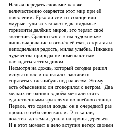
Нельзя передать словами: как же
величественно озаряется этот мир при её
появлении. Ярко ли светит солнце или
хмурые тучи затягивают едва видимые
горизонты далёких миров, это теряет своё
значение. Сравниться с этим чудом может
лишь очарование и огонёк её глаз, открытая и
неподдельная радость, милая улыбка. Никакие
чудачества природы не помешают нам
насладиться этим дивом.
Несмотря на дождь, который сегодня решил
испугать нас и попытался заставить
спрятаться где-нибудь под навесом. Этому
есть объяснение: он сговорился с ветром. Два
мелких негодника вдвоём мечтали стать
единственными зрителями волшебного танца.
Первое, что сделал дождь: он в очередной раз
пролил с неба свои капли. Эти капли,
долетев до земли, упали на кроны деревьев.
И в этот момент в дело вступил ветер: своими