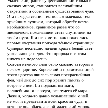
Маленький, ранее существовавший только в
сказках мирок, становится величайшим
открытием и осознанием существования чуда.
Эта находка станет тем новым маячком, тем
ярчайшим лучиком, который обретёт нечто
необъяснимое, сравнимое разве что со
звёздочкой, пожелавшей стать спутницей на
твоём пути. Я и не заметил как показались
первые очертания прихода тёмной странницы.
Сумерки неспешно начали красть белый свет
ускользающего дня. Это природа и с этим
ничего не поделаешь.
Совсем немного слов было сказано автором о
некоем царстве. Королевой и правительницей
этого царства явилась самая прекраснейшая
фея, чей лик до сих пор хранит память о
встрече с ней. Ей подвластны маги,
волшебники и чародеи, все чудеса её мира.
Даже я, когда-то давно услышавший о ней,
не мог и представить всей красоты чуда, в
которое она облекла свой маленький мирок.