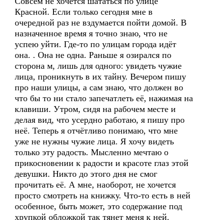
Совсем не хочется шататься по улице
Красной. Если только сегодня мне в
очередной раз не вздумается пойти домой. В
назначенное время я точно знаю, что не
успею уйти. Где-то по улицам города идёт
она. . Она не одна. Раньше я озирался по
сторона м, лишь для одного: увидеть чужие
лица, проникнуть в их тайну. Вечером пишу
про наши улицы, а сам знаю, что должен во
что бы то ни стало запечатлеть её, нажимая на
клавиши. Утром, сидя на рабочем месте и
делая вид, что усердно работаю, я пишу про
неё. Теперь я отчётливо понимаю, что мне
уже не нужны чужие лица. Я хочу видеть
только эту радость. Мысленно мечтаю о
прикосновении к радости и красоте глаз этой
девушки. Никто до этого дня не смог
прочитать её. А мне, наоборот, не хочется
просто смотреть на книжку. Что-то есть в ней
особенное, быть может, это содержание под
хрупкой обложкой так тянет меня к ней.