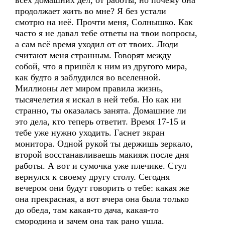
всех домашних дел, от работы, но почему она
продолжает жить во мне? Я без устали
смотрю на неё. Прочти меня, Солнышко. Как
часто я не давал тебе ответы на твои вопросы,
а сам всё время уходил от от твоих. Люди
считают меня странным. Говорят между
собой, что я пришёл к ним из другого мира,
как будто я заблудился во вселенной.
Миллионы лет миром правила жизнь,
тысячелетия я искал в ней тебя. Но как ни
странно, ты оказалась занята. Домашние ли
это дела, кто теперь ответит. Время 17-15 и
тебе уже нужно уходить. Гаснет экран
монитора. Одной рукой ты держишь зеркало,
второй восстанавливаешь макияж после дня
работы. А вот и сумочка уже плечике. Стул
вернулся к своему другу столу. Сегодня
вечером они будут говорить о тебе: какая же
она прекрасная, а вот вчера она была только
до обеда, там какая-то дача, какая-то
смородина и зачем она так рано ушла.