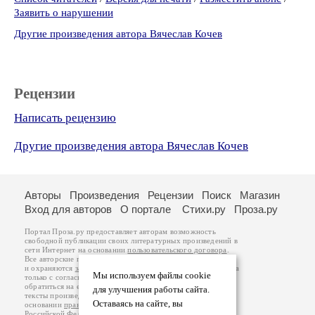
Заявить о нарушении
Другие произведения автора Вячеслав Кочев
Рецензии
Написать рецензию
Другие произведения автора Вячеслав Кочев
Авторы
Произведения
Рецензии
Поиск
Магазин
Вход для авторов
О портале
Стихи.ру
Проза.ру
Портал Проза.ру предоставляет авторам возможность
свободной публикации своих литературных произведений в
сети Интернет на основании
пользовательского договора
.
Все авторские права на произведения принадлежат авторам
и охраняются
законом
. Перепечатка произведений возможна
Мы используем файлы cookie
только с согласия его автора, к которому вы можете
обратиться на его авторской странице. Ответственность за
для улучшения работы сайта.
тексты произведений авторы несут самостоятельно на
Оставаясь на сайте, вы
основании
правил публикации
и
законодательства
Российской Федерации
. Данные пользователей