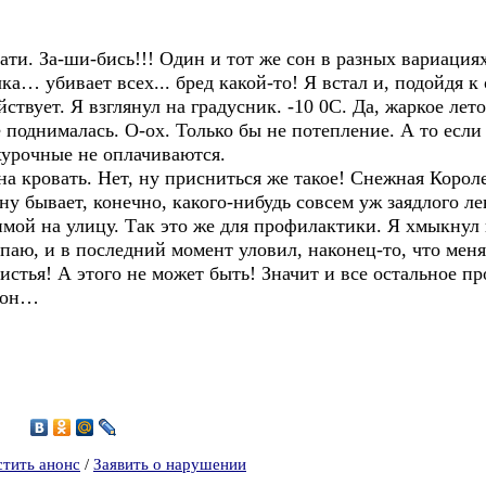
вати. За-ши-бись!!! Один и тот же сон в разных вариация
ка… убивает всех... бред какой-то! Я встал и, подойдя к 
ствует. Я взглянул на градусник. -10 0С. Да, жаркое лето
 поднималась. О-ох. Только бы не потепление. А то если
рхурочные не оплачиваются.
на кровать. Нет, ну присниться же такое! Снежная Корол
, ну бывает, конечно, какого-нибудь совсем уж заядлого 
имой на улицу. Так это же для профилактики. Я хмыкнул 
ыпаю, и в последний момент уловил, наконец-то, что меня
истья! А этого не может быть! Значит и все остальное пр
 сон…
5
стить анонс
/
Заявить о нарушении