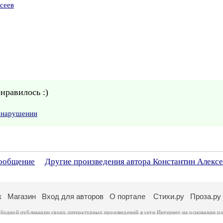
сеев
онравилось :)
о нарушении
сообщение
Другие произведения автора Константин Алексе
к
Магазин
Вход для авторов
О портале
Стихи.ру
Проза.ру
ободной публикации своих литературных произведений в сети Интернет на основании
по
ся
законом
. Перепечатка произведений возможна только с согласия его автора, к котором