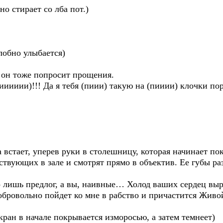
о стирает со лба пот.)
лобно улыбается)
 он тоже попросит прощения.
ииииии)!!! Да я тебя (пиии) такую на (пииии) клочки пор
встает, уперев руки в столешницу, которая начинает по
тствующих в зале и смотрят прямо в объектив. Ее губы р
лишь предлог, а вы, наивные… Холод ваших сердец вырв
добровольно пойдет ко мне в рабство и причастится Живо
кран в начале покрывается изморосью, а затем темнеет)