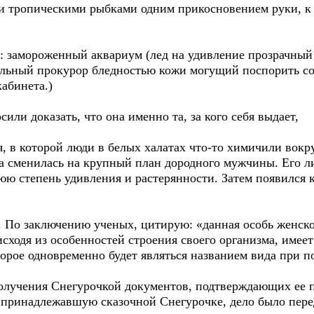
ми тропическими рыбками одним прикосновением руки, к 
: замороженный аквариум (лед на удивление прозрачный
альный прокурор бледностью кожи могущий поспорить со
абинета.)
или доказать, что она именно та, за кого себя выдает,
я, в которой люди в белых халатах что-то химичили вокр
ка сменилась на крупный план дородного мужчины. Его 
юю степень удивления и растерянности. Затем появился
я. По заключению ученых, цитирую: «данная особь женско
сходя из особенностей строения своего организма, имеет
орое одновременно будет являться названием вида при 
олучения Снегурочкой документов, подтверждающих ее 
 принадлежавшую сказочной Снегурочке, дело было перед