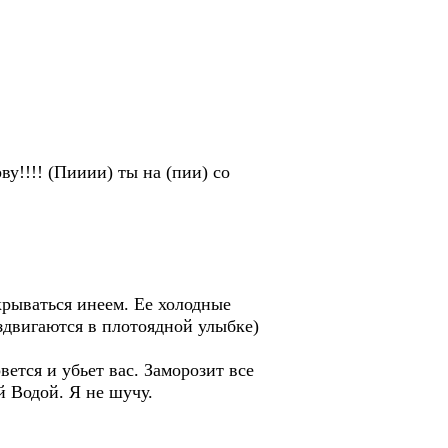
ву!!!! (Пииии) ты на (пии) со
крываться инеем. Ее холодные
аздвигаются в плотоядной улыбке)
ется и убьет вас. Заморозит все
й Водой. Я не шучу.