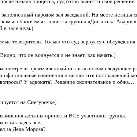
в после начала процесса, суд готов вынести свое решен
 заполненный народом зал заседаний. На месте истицы с
 скамье обвиняемых солисты группы «Дискотека Авария».
й в зале шум.)
емые телезрители. Только что суд вернулся с обсуждения 
Видно, что он волнуется и не знает, как начать.)
 рассмотрели предъявленный иск и выносим следующее р
и официальные извинения и выплатить пострадавшей мор
 вопросы? У адвоката? Решение окончательное и обжа…
сируется на Снегурочке)
о извинения должны принести ВСЕ участники группы.
ы и так здесь все.
пел за Деда Мороза?