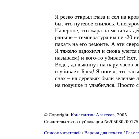
Я резко открыл глаза и сел на кро
бы, что путевое снилось. Снегуроч
Наверное, это жара на меня так дей
раньше – температура выше -20 не
пахать на его ремонте. А эти све
Я тяжело вздохнул и снова улегся 
называем) и кого-то убивает! Нет
Воды, да выкинут на пару часов з
и убивает. Бред! Я понял, что зас
снах – на деревьях были зеленые л
на подушке и улыбнулся. Просто
© Copyright:
Константин Алексеев
, 2005
Свидетельство о публикации №20508020017
Список читателей
/
Версия для печати
/
Разме