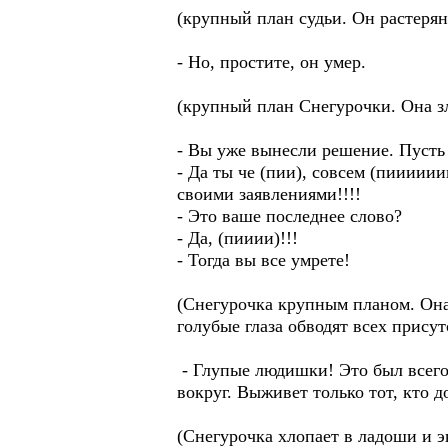
(крупный план судьи. Он растерянн
- Но, простите, он умер.
(крупный план Снегурочки. Она з
- Вы уже вынесли решение. Пусть
- Да ты че (пии), совсем (пииииии
своими заявлениями!!!!
- Это ваше последнее слово?
- Да, (пииии)!!!
- Тогда вы все умрете!
(Снегурочка крупным планом. Она 
голубые глаза обводят всех прису
- Глупые людишки! Это был всего 
вокруг. Выживет только тот, кто 
(Снегурочка хлопает в ладоши и э