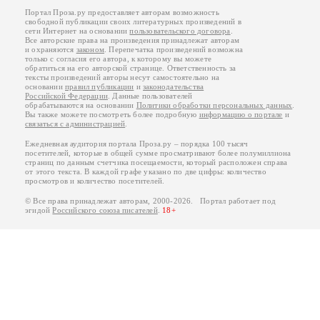
Портал Проза.ру предоставляет авторам возможность
свободной публикации своих литературных произведений в
сети Интернет на основании
пользовательского договора
.
Все авторские права на произведения принадлежат авторам
и охраняются
законом
. Перепечатка произведений возможна
только с согласия его автора, к которому вы можете
обратиться на его авторской странице. Ответственность за
тексты произведений авторы несут самостоятельно на
основании
правил публикации
и
законодательства
Российской Федерации
. Данные пользователей
обрабатываются на основании
Политики обработки персональных данных
.
Вы также можете посмотреть более подробную
информацию о портале
и
связаться с администрацией
.
Ежедневная аудитория портала Проза.ру – порядка 100 тысяч
посетителей, которые в общей сумме просматривают более полумиллиона
страниц по данным счетчика посещаемости, который расположен справа
от этого текста. В каждой графе указано по две цифры: количество
просмотров и количество посетителей.
© Все права принадлежат авторам, 2000-2026. Портал работает под
эгидой
Российского союза писателей
.
18+