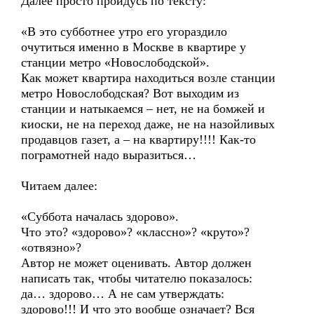
Далее просто пройдусь по тексту:
«В это субботнее утро его угораздило
очутиться именно в Москве в квартире у
станции метро «Новослободской».
Как может квартира находиться возле станции
метро Новослободская? Вот выходим из
станции и натыкаемся – нет, не на бомжей и
киоски, не на переход даже, не на назойливых
продавцов газет, а – на квартиру!!!! Как-то
пограмотней надо выразиться…
Читаем далее:
«Суббота началась здорово».
Что это? «здорово»? «классно»? «круто»?
«отвязно»?
Автор не может оценивать. Автор должен
написать так, чтобы читателю показалось:
да… здорово… А не сам утверждать:
здорово!!! И что это вообще означает? Вся