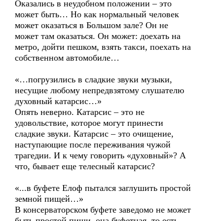
Оказались в неудобном положении – это
может быть… Но как нормальный человек
может оказаться в Большом зале? Он не
может там оказаться. Он может: доехать на
метро, дойти пешком, взять такси, поехать на
собственном автомобиле…
«…погрузились в сладкие звуки музыки,
несущие любому непредвзятому слушателю
духовный катарсис…»
Опять неверно. Катарсис – это не
удовольствие, которое могут принести
сладкие звуки. Катарсис – это очищение,
наступающие после переживания чужой
трагедии. И к чему говорить «духовный»? А
что, бывает еще телесный катарсис?
«...в буфете Елоф пытался заглушить простой
земной пищей…»
В консерваторском буфете заведомо не может
быть простой пищи, она буфетная, то есть