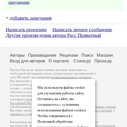
нарушении
+
добавить замечания
Написать рецензию
Написать личное сообщение
Другие произведения автора Расс Приватный
Авторы
Произведения
Рецензии
Поиск
Магазин
Вход для авторов
О портале
Стихи.ру
Проза.ру
Портал Проза.ру предоставляет авторам возможность
свободной публикации своих литературных произведений в
сети Интернет на основании
пользовательского договора
.
Все авторские права на произведения принадлежат авторам
и охраняются
законом
. Перепечатка произведений возможна
Мы используем файлы cookie
только с согласия его автора, к которому вы можете
обратиться на его авторской странице. Ответственность за
для улучшения работы сайта.
тексты произведений авторы несут самостоятельно на
Оставаясь на сайте, вы
основании
правил публикации
и
законодательства
Российской Федерации
. Данные пользователей
соглашаетесь с условиями
обрабатываются на основании
Политики обработки персональных данных
.
использования файлов cookies.
Вы также можете посмотреть более подробную
информацию о портале
и
связаться с администрацией
.
Чтобы ознакомиться с
Политикой обработки
Ежедневная аудитория портала Проза.ру – порядка 100 тысяч
посетителей, которые в общей сумме просматривают более полумиллиона