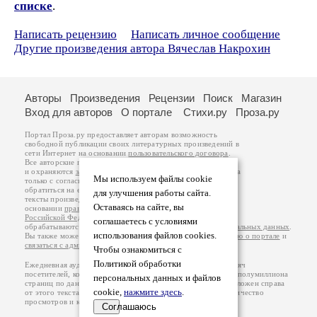
списке
.
Написать рецензию
Написать личное сообщение
Другие произведения автора Вячеслав Накрохин
Авторы
Произведения
Рецензии
Поиск
Магазин
Вход для авторов
О портале
Стихи.ру
Проза.ру
Портал Проза.ру предоставляет авторам возможность
свободной публикации своих литературных произведений в
сети Интернет на основании
пользовательского договора
.
Все авторские права на произведения принадлежат авторам
и охраняются
законом
. Перепечатка произведений возможна
Мы используем файлы cookie
только с согласия его автора, к которому вы можете
обратиться на его авторской странице. Ответственность за
для улучшения работы сайта.
тексты произведений авторы несут самостоятельно на
Оставаясь на сайте, вы
основании
правил публикации
и
законодательства
Российской Федерации
. Данные пользователей
соглашаетесь с условиями
обрабатываются на основании
Политики обработки персональных данных
.
использования файлов cookies.
Вы также можете посмотреть более подробную
информацию о портале
и
связаться с администрацией
.
Чтобы ознакомиться с
Политикой обработки
Ежедневная аудитория портала Проза.ру – порядка 100 тысяч
посетителей, которые в общей сумме просматривают более полумиллиона
персональных данных и файлов
страниц по данным счетчика посещаемости, который расположен справа
cookie,
нажмите здесь
.
от этого текста. В каждой графе указано по две цифры: количество
просмотров и количество посетителей.
Соглашаюсь