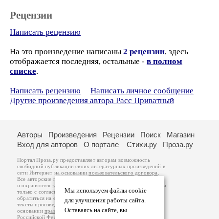
Рецензии
Написать рецензию
На это произведение написаны
2 рецензии
, здесь
отображается последняя, остальные -
в полном
списке
.
Написать рецензию
Написать личное сообщение
Другие произведения автора Расс Приватный
Авторы
Произведения
Рецензии
Поиск
Магазин
Вход для авторов
О портале
Стихи.ру
Проза.ру
Портал Проза.ру предоставляет авторам возможность
свободной публикации своих литературных произведений в
сети Интернет на основании
пользовательского договора
.
Все авторские права на произведения принадлежат авторам
и охраняются
законом
. Перепечатка произведений возможна
Мы используем файлы cookie
только с согласия его автора, к которому вы можете
обратиться на его авторской странице. Ответственность за
для улучшения работы сайта.
тексты произведений авторы несут самостоятельно на
Оставаясь на сайте, вы
основании
правил публикации
и
законодательства
Российской Федерации
. Данные пользователей