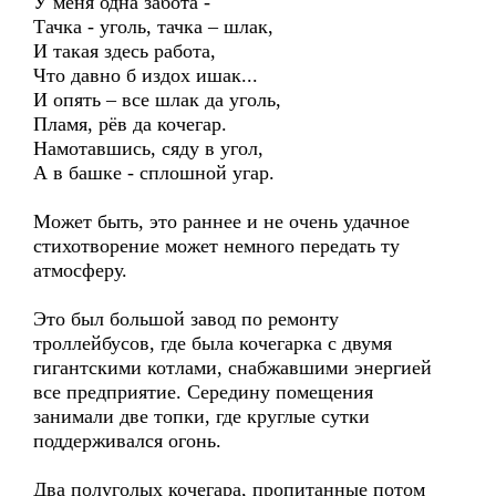
У меня одна забота -
Тачка - уголь, тачка – шлак,
И такая здесь работа,
Что давно б издох ишак...
И опять – все шлак да уголь,
Пламя, рёв да кочегар.
Намотавшись, сяду в угол,
А в башке - сплошной угар.
Может быть, это раннее и не очень удачное
стихотворение может немного передать ту
атмосферу.
Это был большой завод по ремонту
троллейбусов, где была кочегарка с двумя
гигантскими котлами, снабжавшими энергией
все предприятие. Середину помещения
занимали две топки, где круглые сутки
поддерживался огонь.
Два полуголых кочегара, пропитанные потом