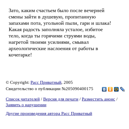
Зато, каким счастьем было после вечерней
смены зайти в душевую, пропитанную
запахами пота, угольной пыли, гари и шлака!
Какая радость заполняла усталое, избитое
тело, когда ты горячими струями воды,
нагретой твоими усилиями, смывал
археологические наслоения от работы в
кочегарке!
© Copyright:
Расс Приватный
, 2005
Свидетельство о публикации №205090400175
Список читателей
/
Версия для печати
/
Разместить анонс
/
Заявить о нарушении
Другие произведения автора Расс Приватный