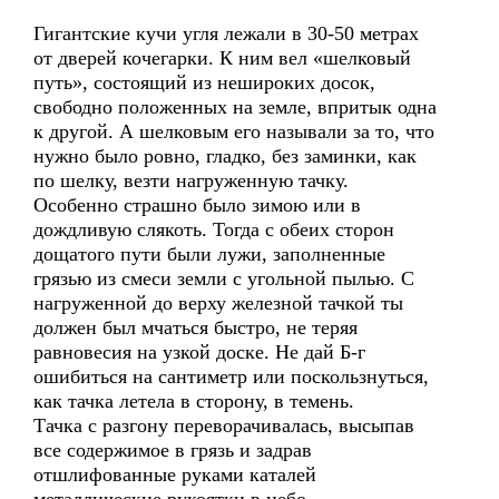
Гигантские кучи угля лежали в 30-50 метрах
от дверей кочегарки. К ним вел «шелковый
путь», состоящий из нешироких досок,
свободно положенных на земле, впритык одна
к другой. А шелковым его называли за то, что
нужно было ровно, гладко, без заминки, как
по шелку, везти нагруженную тачку.
Особенно страшно было зимою или в
дождливую слякоть. Тогда с обеих сторон
дощатого пути были лужи, заполненные
грязью из смеси земли с угольной пылью. С
нагруженной до верху железной тачкой ты
должен был мчаться быстро, не теряя
равновесия на узкой доске. Не дай Б-г
ошибиться на сантиметр или поскользнуться,
как тачка летела в сторону, в темень.
Тачка с разгону переворачивалась, высыпав
все содержимое в грязь и задрав
отшлифованные руками каталей