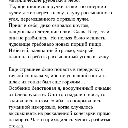
металлические рукоятки в небо.
Ты, вцепившись в ручки тачки, по инерции
кулем летел через голову в кучу рассыпанного
угля, перемешанного с грязью лужи.
Придя в себя, дико озирался кругом,
нащупывая слетевшие очки. Слава Б-гу, если
они не разбились! Но нельзя было мешкать,
чудовище требовало новых порций пищи.
Избитый, заляпанный грязью, мокрый
начинал сгребать рассыпанный уголь в тачку.
Еще страшнее было попасть в переделку с
тачкой со шлаком, ибо не успевший остыть
шлак из топки был еще горячим…
Особенно бедствовал я, вооруженный очками
от близорукости. Они то спадали с носа, то
заливались потом со лба, то покрывались
туманной изморозью, когда случалось
выскакивать из раскаленной кочегарки прямо
на мороз. Часто приходилось менять разбитые
стекла.