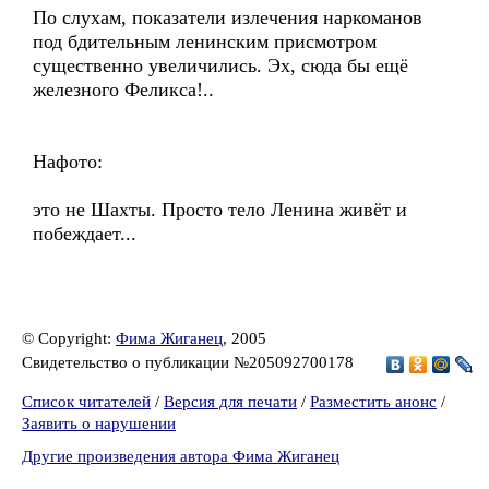
По слухам, показатели излечения наркоманов
под бдительным ленинским присмотром
существенно увеличились. Эх, сюда бы ещё
железного Феликса!..
Нафото:
это не Шахты. Просто тело Ленина живёт и
побеждает...
© Copyright:
Фима Жиганец
, 2005
Свидетельство о публикации №205092700178
Список читателей
/
Версия для печати
/
Разместить анонс
/
Заявить о нарушении
Другие произведения автора Фима Жиганец