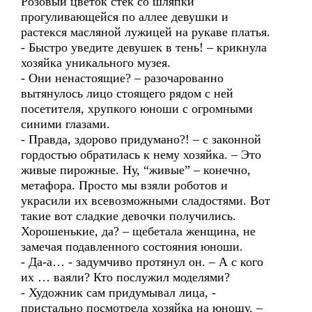
Розовый цветок стек со шляпки
прогуливающейся по аллее девушки и
растекся масляной лужицей на рукаве платья.
- Быстро уведите девушек в тень! – крикнула
хозяйка уникального музея.
- Они ненастоящие? – разочарованно
вытянулось лицо стоящего рядом с ней
посетителя, хрупкого юноши с огромными
синими глазами.
- Правда, здорово придумано?! – с законной
гордостью обратилась к нему хозяйка. – Это
живые пирожные. Ну, “живые” – конечно,
метафора. Просто мы взяли роботов и
украсили их всевозможными сладостями. Вот
такие вот сладкие девочки получились.
Хорошенькие, да? – щебетала женщина, не
замечая подавленного состояния юноши.
- Да-а… - задумчиво протянул он. – А с кого
их … ваяли? Кто послужил моделями?
- Художник сам придумывал лица, -
пристально посмотрела хозяйка на юношу. –