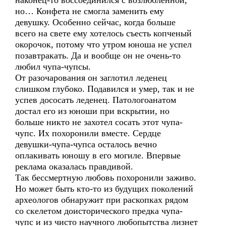
наконец-то воссоединился с возлюбленной,
но… Конфета не смогла заменить ему
девушку. Особенно сейчас, когда больше
всего на свете ему хотелось съесть копченый
окорочок, потому что утром юноша не успел
позавтракать. Да и вообще он не очень-то
любил чупа-чупсы.
От разочарования он заглотил леденец
слишком глубоко. Подавился и умер, так и не
успев дососать леденец. Патологоанатом
достал его из юноши при вскрытии, но
больше никто не захотел сосать этот чупа-
чупс. Их похоронили вместе. Сердце
девушки-чупа-чупса осталось вечно
оплакивать юношу в его могиле. Впервые
реклама оказалась правдивой.
Так бессмертную любовь похоронили заживо.
Но может быть кто-то из будущих поколений
археологов обнаружит при раскопках рядом
со скелетом доисторического предка чупа-
чупс и из чисто научного любопытства лизнет