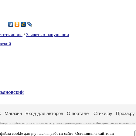
2
стить анонс
/
Заявить о нарушении
вский
льяновский
к
Магазин
Вход для авторов
О портале
Стихи.ру
Проза.ру
ободной публикации своих литературных произведений в сети Интернет на основании
по
ся
законом
. Перепечатка произведений возможна только с согласия его автора, к котором
ры несут самостоятельно на основании
правил публикации
и
законодательства Российско
айлы cookie для улучшения работы сайта. Оставаясь на сайте, вы
ональных данных
. Вы также можете посмотреть более подробную
информацию о портал