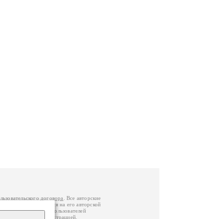
льзовательского договора
. Все авторские
у вы можете обратиться на его авторской
й Федерации
. Данные пользователей
е
и
связаться с администрацией
.