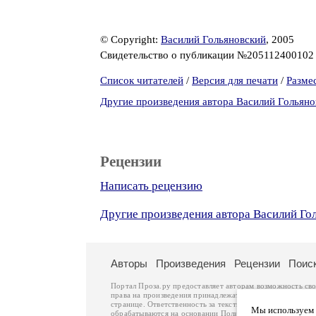
© Copyright:
Василий Гольяновский
, 2005
Свидетельство о публикации №20511240010
Список читателей
/
Версия для печати
/
Разме
Другие произведения автора Василий Гольяно
Рецензии
Написать рецензию
Другие произведения автора Василий Го
Авторы
Произведения
Рецензии
Поис
Портал Проза.ру предоставляет авторам возможность св
права на произведения принадлежат авторам и охраняют
странице. Ответственность за тексты произведений авто
Мы используем ф
обрабатываются на основании
Политики обработки перс