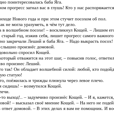
но поинтересовалась баба Яга.
м прогресс загнал вас в глушь! Кто у нас распоряжаетс
ходе Нового года и при этом стучит посохом об пол.
к не могла уразуметь, в чём тут дело.
 в волшебном посохе! – воскликнул Кощей. – Лишим его 
, старый год, изжив себя, лишит прогресс самого важног
но закричали Леший и баба Яга. – Надо выкрасть посох!
слышно произнёс домовой.
довольно спросил Кощей.
оторый отважится на этот шаг, – повысив голос, ответи
иво произнес Леший.
 так! Он обладает волшебной силой: любой, кто подойд
ную статую!
, поёжилась и трижды плюнула через левое плечо.
 сидишь! – возмутился Кощей.
лечи.
о выход!.. – задумчиво произнёс Кощей. – И я, кажется,
мовой! – высказал своё мнение Кощей. – На него не поде
твет домовой. – В этих делах я вам не помощник. И воо