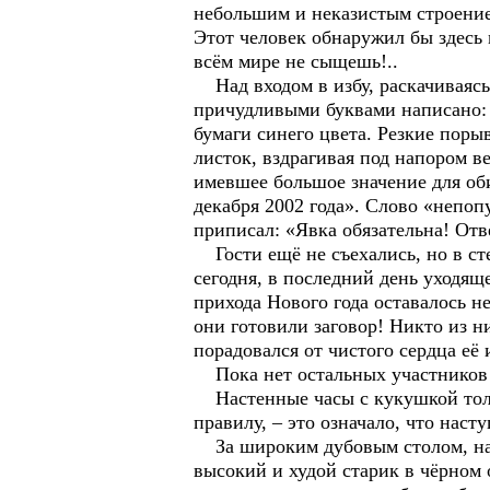
небольшим и неказистым строение
Этот человек обнаружил бы здесь
всём мире не сыщешь!..
Над входом в избу, раскачиваясь 
причудливыми буквами написано: 
бумаги синего цвета. Резкие поры
листок, вздрагивая под напором ве
имевшее большое значение для оби
декабря 2002 года». Слово «непо
приписал: «Явка обязательна! От
Гости ещё не съехались, но в ст
сегодня, в последний день уходящ
прихода Нового года оставалось н
они готовили заговор! Никто из н
порадовался от чистого сердца её 
Пока нет остальных участников п
Настенные часы с кукушкой тольк
правилу, – это означало, что наст
За широким дубовым столом, на к
высокий и худой старик в чёрном