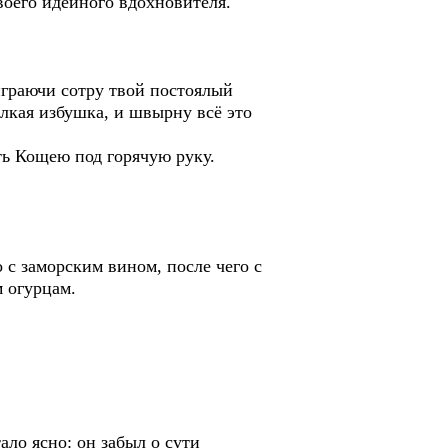
своего идейного вдохновителя.
играючи сотру твой постоялый
алкая избушка, и швырну всё это
ть Кощею под горячую руку.
 с заморским вином, после чего с
 огурцам.
ло ясно: он забыл о сути