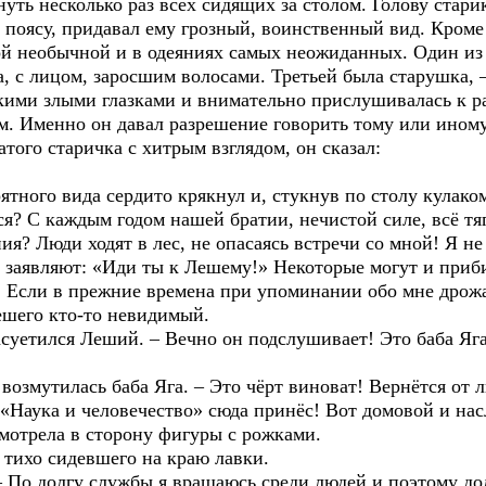
ть несколько раз всех сидящих за столом. Голову старик
поясу, придавал ему грозный, воинственный вид. Кроме 
ой необычной и в одеяниях самых неожиданных. Один из 
а, с лицом, заросшим волосами. Третьей была старушка, 
ми злыми глазками и внимательно прислушивалась к раз
ом. Именно он давал разрешение говорить тому или ином
атого старичка с хитрым взглядом, он сказал:
тного вида сердито крякнул и, стукнув по столу кулаком,
? С каждым годом нашей братии, нечистой силе, всё тяг
ния? Люди ходят в лес, не опасаясь встречи со мной! Я не
, заявляют: «Иди ты к Лешему!» Некоторые могут и приб
?! Если в прежние времена при упоминании обо мне дрож
шего кто-то невидимый.
суетился Леший. – Вечно он подслушивает! Это баба Яга
озмутилась баба Яга. – Это чёрт виноват! Вернётся от 
Наука и человечество» сюда принёс! Вот домовой и нас
мотрела в сторону фигуры с рожками.
тихо сидевшего на краю лавки.
 По долгу службы я вращаюсь среди людей и поэтому дол