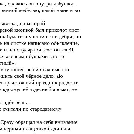
ка, окажись он внутри избушки.
аринной мебелью, какой ныне и во
ывеска, на которой
рской кнопкой был приколот лист
к бумаги и унести его в дебри, но
дь на листке написано объявление,
е и непопулярной, состоится 31
же корявыми буквами кто-то
ртный».
ая компания, решившая именно
ршить своё чёрное дело. До
ал предстоящий праздник радости:
 вдохнул её чудесный аромат, не
м идёт речь…
 считали по стародавнему
 Сразу обращал на себя внимание
ом чёрный плащ такой длины и