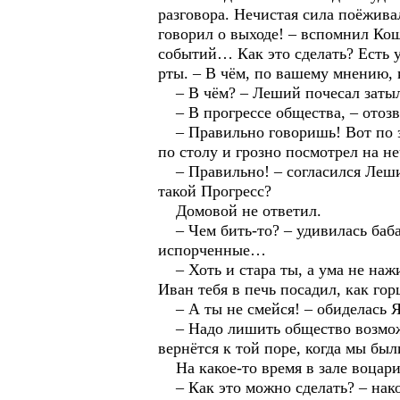
разговора. Нечистая сила поёжива
говорил о выходе! – вспомнил Кощ
событий… Как это сделать? Есть 
рты. – В чём, по вашему мнению, 
– В чём? – Леший почесал затылок
– В прогрессе общества, – отозва
– Правильно говоришь! Вот по эт
по столу и грозно посмотрел на н
– Правильно! – согласился Леший
такой Прогресс?
Домовой не ответил.
– Чем бить-то? – удивилась баба
испорченные…
– Хоть и стара ты, а ума не нажи
Иван тебя в печь посадил, как гор
– А ты не смейся! – обиделась Яг
– Надо лишить общество возможно
вернётся к той поре, когда мы бы
На какое-то время в зале воцари
– Как это можно сделать? – нако