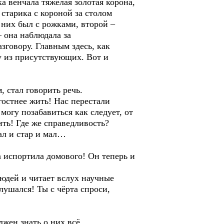
а венчала тяжёлая золотая корона,
старика с короной за столом
них был с рожками, второй –
– она наблюдала за
говору. Главным здесь, как
у из присутствующих. Вот и
 стал говорить речь.
остнее жить! Нас перестали
 могу позабавиться как следует, от
ить! Где же справедливость?
ал и стар и мал…
 испортила домового! Он теперь и
людей и читает вслух научные
лушался! Ты с чёрта спроси,
жен знать о них всё.