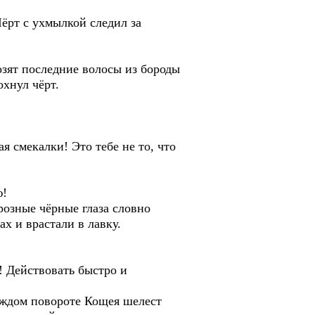
Чёрт с ухмылкой следил за
озят последние волосы из бороды
хнул чёрт.
 смекалки! Это тебе не то, что
ю!
розные чёрные глаза словно
х и врастали в лавку.
! Действовать быстро и
ждом повороте Кощея шелест