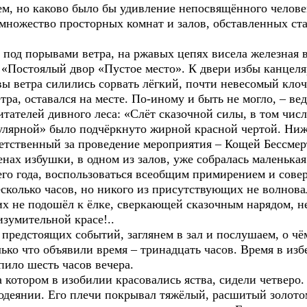
м, но каково было бы удивление непосвящённого челове
 множество просторных комнат и залов, обставленных ст
под порывами ветра, на ржавых цепях висела железная в
«Постоялый двор «Пустое место». К двери избы канцеля
вы ветра силились сорвать лёгкий, почти невесомый клочо
тра, оставался на месте. По-иному и быть не могло, – ве
тателей дивного леса: «Слёт сказочной силы, в том числ
пулярной» было подчёркнуто жирной красной чертой. Ни
ветственный за проведение мероприятия – Кощей Бессме
енах избушки, в одном из залов, уже собралась маленьк
его года, воспользоваться всеобщим примирением и сове
есколько часов, но никого из присутствующих не волнов
их не подошёл к ёлке, сверкающей сказочным нарядом, не
изумительной красе!..
редстоящих событий, заглянем в зал и послушаем, о чё
о что объявили время – тринадцать часов. Время в избе
упило шесть часов вечера.
отором в изобилии красовались яства, сидели четверо.
 одеянии. Его плечи покрывал тяжёлый, расшитый золот