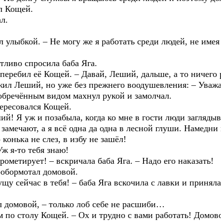
л Кощей.
л.
л улыбкой. – Не могу же я работать среди людей, не им
тливо спросила баба Яга.
еребил её Кощей. – Давай, Леший, дальше, а то ничего 
жил Леший, но уже без прежнего воодушевления: – Уважа
 обречённым видом махнул рукой и замолчал.
ересовался Кощей.
! Я уж и позабыла, когда ко мне в гости люди заглядыва
 замечают, а я всё одна да одна в лесной глуши. Намедн
 конька не слез, в избу не зашёл!
ж я-то тебя знаю!
метирует! – вскричала баба Яга. – Надо его наказать!
робормотал домовой.
 сейчас в тебя! – баба Яга вскочила с лавки и принялас
 домовой, – только лоб себе не расшиби…
по столу Кощей. – Ох и трудно с вами работать! Домово