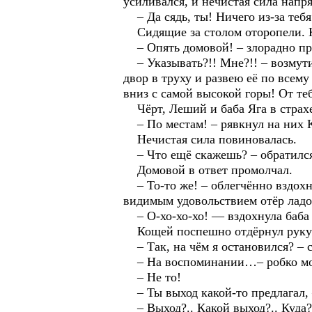
усиливался, и нечистая сила напря
– Да сядь, ты! Ничего из-за теб
Сидящие за столом оторопели. К
– Опять домовой! – злорадно пр
– Указывать?!! Мне?!! – возмути
двор в труху и развею её по всему
вниз с самой высокой горы! От те
Чёрт, Леший и баба Яга в страхе 
– По местам! – рявкнул на них 
Нечистая сила повиновалась.
– Что ещё скажешь? – обратился 
Домовой в ответ промолчал.
– То-то же! – облегчённо вздохну
видимым удовольствием отёр ладо
– О-хо-хо-хо! — вздохнула баба
Кощей поспешно отдёрнул руку от
– Так, на чём я остановился? – 
– На воспоминании…– робко мо
– Не то!
– Ты выход какой-то предлагал, –
– Выход?.. Какой выход?.. Куда?