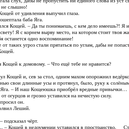
гала слух, дабы не пропустить ни единого слова из уст 
я не слышно!
ощей от удивления выпучил глаза.
ошептала баба Яга.
лся Кощей. – Да ты понимаешь, с кем дело имеешь?! Я 
 свету! Я с корнем вырву место, на котором стоит твоя ж
бя останется одно воспоминание!
от таких угроз стали прятаться по углам, дабы не попас
Кощей.
Кощей к домовому. – Что ещё тебе не нравится?
л Кощей и, сев за стол, одним махом опорожнил ведёрко
нью свои длинные усы и протянул, было, руку к солёным
 Яга. – И наш Кощеюшка приобрёл вредные привычки…
 огурцов и грозно уставился на нечистую силу.
спросил он.
лвил Леший.
 подсказал чёрт.
.. – Кощей в недоумении уставился в пространство. Ста