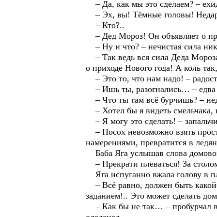
– Да, как мы это сделаем? – ехид
– Эх, вы! Тёмные головы! Недаро
– Кто?..
– Дед Мороз! Он объявляет о при
– Ну и что? – нечистая сила ника
– Так ведь вся сила Деда Мороза
о приходе Нового года! А коль так
– Это то, что нам надо! – радост
– Ишь ты, разогнались… – едва 
– Что ты там всё бурчишь? – не
– Хотел бы я видеть смельчака, к
– Я могу это сделать! – запальч
– Посох невозможно взять просто
намерениями, превратится в ледя
Баба Яга услышав слова домового
– Прекрати плеваться! За столом
Яга испуганно вжала голову в п
– Всё равно, должен быть какой-т
заданием!.. Это может сделать до
– Как бы не так… – пробурчал в о