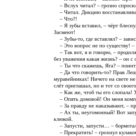
– Вслух читал? – грозно спроси
– Читал. Дикцию восстанавлива
– Что?!
– Я зубы вставил, – чёрт блесну
Засмеют!
– Зубы-то, где вставлял? – завис
– Это вопрос не по существу! – п
– Так вот, я и говорю, – продол
без уважения какая жизнь? – он с
– Ты что скажешь, Яга? – поинт
– Да что говорить-то? Прав Леший
муравейниках! Ничего на свете не
слёт приглашал, но и тот со своего
– Как же, чтоб ты его слопала! У
– Опять домовой! Он меня компро
– За правду не наказывают, – п
– Ах ты, неугомонный! Вот запущу
клюкой.
– Запусти, запусти… – бормотал
– Прекратить! – грохнул кулаком 