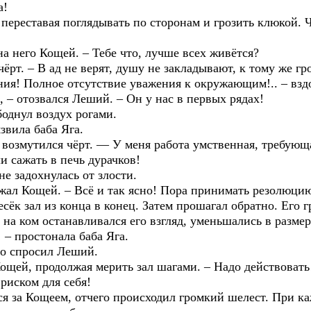
а!
 переставая поглядывать по сторонам и грозить клюкой. 
а него Кощей. – Тебе что, лучше всех живётся?
ёрт. – В ад не верят, душу не закладывают, к тому же гр
ия! Полное отсутствие уважения к окружающим!.. – вздо
– отозвался Леший. – Он у нас в первых рядах!
однул воздух рогами.
звила баба Яга.
озмутился чёрт. — У меня работа умственная, требующая
и сажать в печь дурачков!
 задохнулась от злости.
ал Кощей. – Всё и так ясно! Пора принимать резолюци
к зал из конца в конец. Затем прошагал обратно. Его г
на ком останавливался его взгляд, уменьшались в размера
– простонала баба Яга.
ло спросил Леший.
ощей, продолжая мерить зал шагами. – Надо действовать
риском для себя!
за Кощеем, отчего происходил громкий шелест. При ка