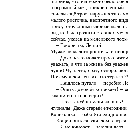
ширины, что им можно было оберну
а огромный меч, прикреплённый к 
сидели ещё трое, наружности сам
малого росточка, неопрятного вид
присутствующими своими маленьки
видно, был грозный старик с меч
сейчас, указав на маленького лохм
– Говори ты, Леший!
Мужичок малого росточка и неопря
– Доколь это может продолжаться
уважать, а что за жизнь без уваже
души! Чуть что, сразу оскорбляют
Почему я должен всё это терпеть
– Нашлось пугало! – перебил Ле
– Опять домовой встревает! – за
сам ни во что не верит!
– Что ты всё на меня валишь? – в
журналы! Даже старый ежегодник «
Кощеюшка! – баба Яга ехидно пос
Кощей впился взглядом в чёрта, 
– Я не виноват, – заюлил чёрт. –