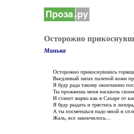
Осторожно прикоснувши
Манька
Осторожно прикоснувшись горящи
Вьедливый запах паленой кожи пр
Я буду рада такому окончанию по
Ты прожжешь меня насквозь свои
И станет жарко как в Сахаре от к
Я буду рыдать и трястись в лихора
А ты посмеешься надо мной и спл
Жаль, все закончилось…