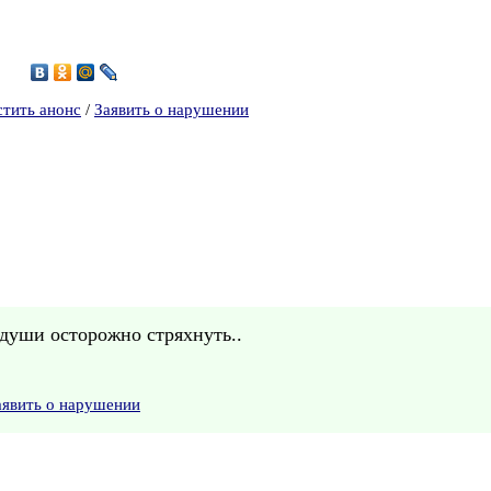
1
стить анонс
/
Заявить о нарушении
 души осторожно стряхнуть..
аявить о нарушении