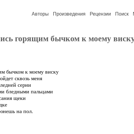
Авторы
Произведения
Рецензии
Поиск
сь горящим бычком к моему виску.
м бычком к моему виску
ойдет сквозь меня
следней серии
ми бледными пальцами
асания щеки
дке
юнешь на пол.