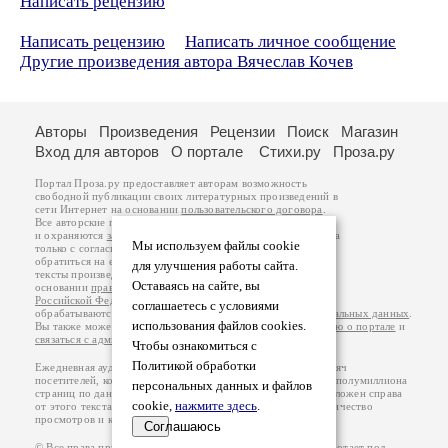
Написать рецензию
Написать рецензию
Написать личное сообщение
Другие произведения автора Вячеслав Кочев
Авторы
Произведения
Рецензии
Поиск
Магазин
Вход для авторов
О портале
Стихи.ру
Проза.ру
Портал Проза.ру предоставляет авторам возможность
свободной публикации своих литературных произведений в
сети Интернет на основании
пользовательского договора
.
Все авторские права на произведения принадлежат авторам
и охраняются
законом
. Перепечатка произведений возможна
Мы используем файлы cookie
только с согласия его автора, к которому вы можете
обратиться на его авторской странице. Ответственность за
для улучшения работы сайта.
тексты произведений авторы несут самостоятельно на
Оставаясь на сайте, вы
основании
правил публикации
и
законодательства
Российской Федерации
. Данные пользователей
соглашаетесь с условиями
обрабатываются на основании
Политики обработки персональных данных
.
использования файлов cookies.
Вы также можете посмотреть более подробную
информацию о портале
и
связаться с администрацией
.
Чтобы ознакомиться с
Политикой обработки
Ежедневная аудитория портала Проза.ру – порядка 100 тысяч
посетителей, которые в общей сумме просматривают более полумиллиона
персональных данных и файлов
страниц по данным счетчика посещаемости, который расположен справа
cookie,
нажмите здесь
.
от этого текста. В каждой графе указано по две цифры: количество
просмотров и количество посетителей.
Соглашаюсь
© Все права принадлежат авторам, 2000-2026. Портал работает под