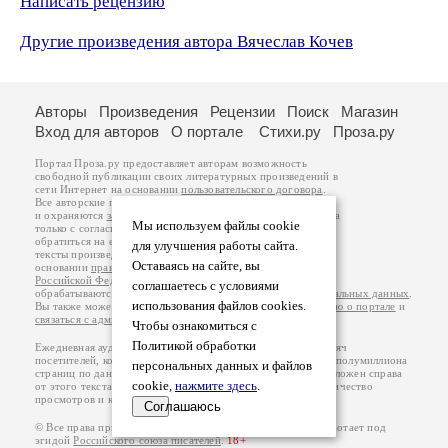
Написать рецензию
Другие произведения автора Вячеслав Кочев
Авторы
Произведения
Рецензии
Поиск
Магазин
Вход для авторов
О портале
Стихи.ру
Проза.ру
Портал Проза.ру предоставляет авторам возможность
свободной публикации своих литературных произведений в
сети Интернет на основании
пользовательского договора
.
Все авторские права на произведения принадлежат авторам
и охраняются
законом
. Перепечатка произведений возможна
Мы используем файлы cookie
только с согласия его автора, к которому вы можете
обратиться на его авторской странице. Ответственность за
для улучшения работы сайта.
тексты произведений авторы несут самостоятельно на
Оставаясь на сайте, вы
основании
правил публикации
и
законодательства
Российской Федерации
. Данные пользователей
соглашаетесь с условиями
обрабатываются на основании
Политики обработки персональных данных
.
использования файлов cookies.
Вы также можете посмотреть более подробную
информацию о портале
и
связаться с администрацией
.
Чтобы ознакомиться с
Политикой обработки
Ежедневная аудитория портала Проза.ру – порядка 100 тысяч
посетителей, которые в общей сумме просматривают более полумиллиона
персональных данных и файлов
страниц по данным счетчика посещаемости, который расположен справа
cookie,
нажмите здесь
.
от этого текста. В каждой графе указано по две цифры: количество
просмотров и количество посетителей.
Соглашаюсь
© Все права принадлежат авторам, 2000-2026. Портал работает под
эгидой
Российского союза писателей
.
18+