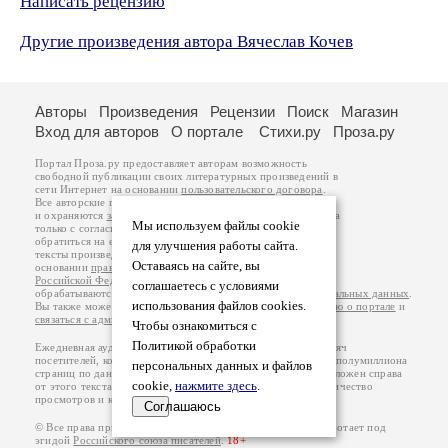
Написать рецензию
Другие произведения автора Вячеслав Кочев
Авторы
Произведения
Рецензии
Поиск
Магазин
Вход для авторов
О портале
Стихи.ру
Проза.ру
Портал Проза.ру предоставляет авторам возможность
свободной публикации своих литературных произведений в
сети Интернет на основании
пользовательского договора
.
Все авторские права на произведения принадлежат авторам
и охраняются
законом
. Перепечатка произведений возможна
Мы используем файлы cookie
только с согласия его автора, к которому вы можете
обратиться на его авторской странице. Ответственность за
для улучшения работы сайта.
тексты произведений авторы несут самостоятельно на
Оставаясь на сайте, вы
основании
правил публикации
и
законодательства
Российской Федерации
. Данные пользователей
соглашаетесь с условиями
обрабатываются на основании
Политики обработки персональных данных
.
использования файлов cookies.
Вы также можете посмотреть более подробную
информацию о портале
и
связаться с администрацией
.
Чтобы ознакомиться с
Политикой обработки
Ежедневная аудитория портала Проза.ру – порядка 100 тысяч
посетителей, которые в общей сумме просматривают более полумиллиона
персональных данных и файлов
страниц по данным счетчика посещаемости, который расположен справа
cookie,
нажмите здесь
.
от этого текста. В каждой графе указано по две цифры: количество
просмотров и количество посетителей.
Соглашаюсь
© Все права принадлежат авторам, 2000-2026. Портал работает под
эгидой
Российского союза писателей
.
18+