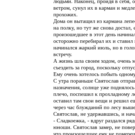
людьми. Наконец, пройдя в себя, о
ветром, сунул их в карман и медл
прохожих.
Дома он вытащил из кармана лепе
на полку, но тут же снова достал,
произошедшее в этот день начинал
осторожно перебирал их и ставил 
начинался жаркий июль, но в голо
встречу.
А жизнь шла своим ходом, очень м
съездить за город, поскольку отпу
Ему очень хотелось побыть одному,
С утра пораньше Святослав отправ
назначения, солнце уже поднялос
плечо, поспешил к прохладному ле
оставил там свои вещи и решил е
через час блужданий по лесу выш
Святослав, не удержавшись, и нача
- Сладкоежка, - вдруг раздался р
юноши. Святослав замер, не повер
что произошедшее ему не помере