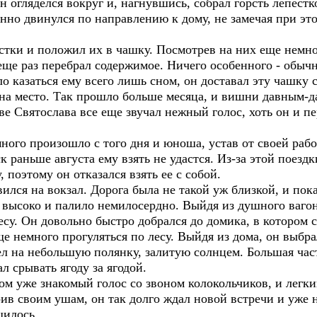
н огляделся вокруг и, нагнувшись, собрал горсть лепестк
енно двинулся по направлению к дому, не замечая при эт
стки и положил их в чашку. Посмотрев на них еще немно
 еще раз перебрал содержимое. Ничего особенного - обычн
о казаться ему всего лишь сном, он доставал эту чашку 
на место. Так прошло больше месяца, и вишни давным-да
ве Святослава все еще звучал нежный голос, хоть он и пе
ного произошло с того дня и юноша, устав от своей раб
ск раньше августа ему взять не удастся. Из-за этой поезд
 поэтому он отказался взять ее с собой.
ился на вокзал. Дорога была не такой уж близкой, и пок
ь высоко и палило немилосердно. Выйдя из душного ваго
су. Он довольно быстро добрался до домика, в котором 
ще немного прогуляться по лесу. Выйдя из дома, он выб
ел на небольшую полянку, залитую солнцем. Большая час
л срывать ягоду за ягодой.
ядом уже знакомый голос со звоном колокольчиков, и лег
ив своим ушам, он так долго ждал новой встречи и уже н
щилось.