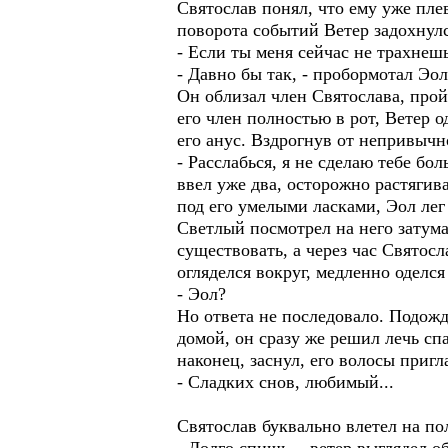
Святослав понял, что ему уже пле
поворота событий Ветер задохнулс
- Если ты меня сейчас не трахнешь
- Давно бы так, - пробормотал Эол
Он облизал член Святослава, прой
его член полностью в рот, Ветер 
его анус. Вздрогнув от непривычн
- Расслабься, я не сделаю тебе бо
ввел уже два, осторожно растягив
под его умелыми ласками, Эол лег 
Светлый посмотрел на него затума
существовать, а через час Святос
огляделся вокруг, медленно оделся
- Эол?
Но ответа не последовало. Подожд
домой, он сразу же решил лечь спа
наконец, заснул, его волосы приг
- Сладких снов, любимый...
Святослав буквально влетел на по