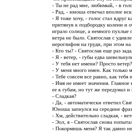
- Ты не рад мне, любимый, - в го
- Рад, - юноша отвечал вполне иск
- Я тоже хочу, - голос стал вдруг
притянув к подбородку колени и о
играло солнце, а немного пухлые 
ветра не было. Святослав с удивл
иероглифом на груди, при этом на
- Кто ты? - Святослав еще раз зад
- Я - ветер, - губы едва шевельнул
- У тебя нет имени? Просто ветер?
- У меня много имен. Как только 
- Тебе совсем все равно, как тебя
- Имя не имеет значения. Главное 
ее к губам, но тут же передумал и
- Сладкая?
- Да, - автоматически ответил Свят
Юноша запнулся на середине фразы
- Хм, действительно сладкая, - ве
- Эол, я - Святослав снова попыта
- Покормишь меня? Я так давно не