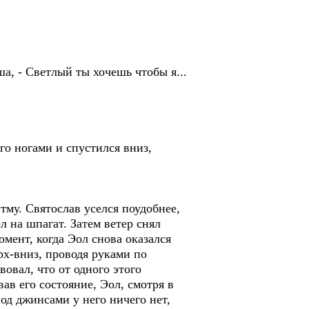
ша, - Светлый ты хочешь чтобы я...
го ногами и спустился вниз,
тму. Святослав уселся поудобнее,
л на шпагат. Затем ветер снял
мент, когда Эол снова оказался
рх-вниз, проводя руками по
овал, что от одного этого
ав его состояние, Эол, смотря в
под джинсами у него ничего нет,