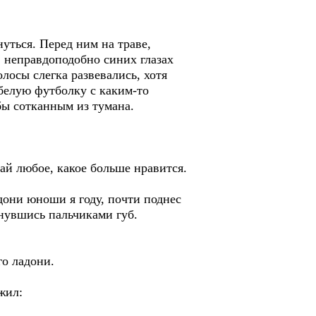
нуться. Перед ним на траве,
, неправдоподобно синих глазах
лосы слегка развевались, хотя
 белую футболку с каким-то
бы сотканным из тумана.
рай любое, какое больше нравится.
адони юноши я году, почти поднес
оснувшись пальчиками губ.
го ладони.
жил: