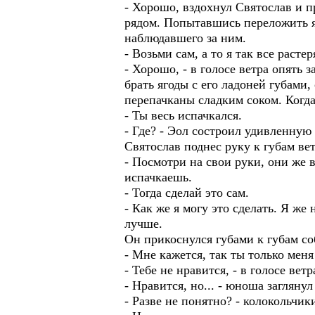
- Хорошо, вздохнул Святослав и п
рядом. Попытавшись переложить яг
наблюдавшего за ним.
- Возьми сам, а то я так все растер
- Хорошо, - в голосе ветра опять 
брать ягоды с его ладоней губами
перепачканы сладким соком. Когда 
- Ты весь испачкался.
- Где? - Эол состроил удивленную
Святослав поднес руку к губам вет
- Посмотри на свои руки, они же 
испачкаешь.
- Тогда сделай это сам.
- Как же я могу это сделать. Я же
лучше.
Он прикоснулся губами к губам со
- Мне кажется, так ты только мен
- Тебе не нравится, - в голосе ве
- Нравится, но... - юноша заглянул
- Разве не понятно? - колокольчик