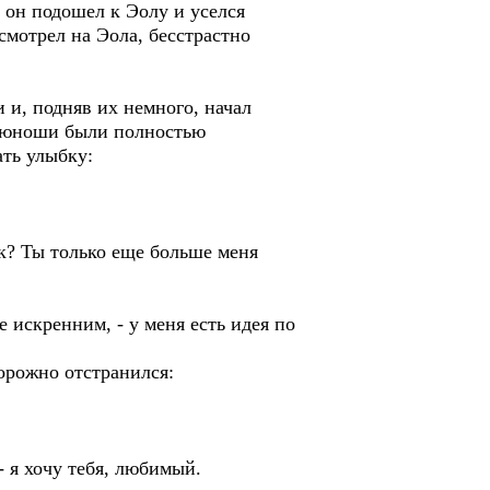
 он подошел к Эолу и уселся
смотрел на Эола, бесстрастно
и и, подняв их немного, начал
ни юноши были полностью
ать улыбку:
ок? Ты только еще больше меня
е искренним, - у меня есть идея по
торожно отстранился:
- я хочу тебя, любимый.