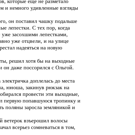
ов, которые еще не разметало
ом и немного удивленные взгляды
го, он поставил чашку подальше
ые лепестки. С тех пор, когда
с уже засохшими лепестками,
вно уже отцвели, и на улице
рестал надеяться на новую
оты, решил хотя бы на выходные
ки он даже поссорился с Ольгой.
а электричка доплелась до места
на, юноша, закинув рюкзак на
собирался провести эти выходные,
рал первую попавшуюся тропинку и
ть поляны заросла земляникой и
кий ветерок взъерошил волосы
ачал всерьез сомневаться в том,