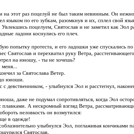
и на этот раз поцелуй не был таким невинным. Он нежно
ел языком по его зубкам, разомкнув и их, сплел свой яз
й. Увлекшись поцелуем, Святослав и не заметил как Эол р
ладные ладони коснулись его плеч.
бую попытку протеста, и его ладошки уже спускались п
знес Святослав и перехватил руку Ветра, расстегивающего
отрел на юношу, - ты не хочешь?
 меня...
акончил за Святослава Ветер.
ицо юноши.
кс с девственником, - улыбнулся Эол и расстегнул, након
ноша, даже не подумал сопротивляться, когда Эол остор
 с плавками. А нескромный взгляд Ветра, рассматривающи
обороть неловкость он возмутился:
 еще в одежде!
- соблазнительно улыбнулся Эол, поглаживая кончиками 
сощурился Святослав.