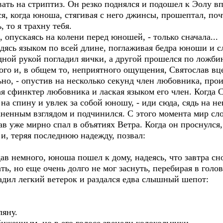
вать на стриптиз. Он резко поднялся и подошел к Эолу 
я, когда юноша, стягивая с него джинсы, прошептал, почт
, то я трахну тебя.
, опускаясь на колени перед юношей, - только сначала...
дясь языком по всей длине, поглаживая бедра юноши и с
одной рукой погладил яички, а другой прошелся по ложби
ого и, в общем то, неприятного ощущения, Святослав вц
льно, - опустив на несколько секунд член любовника, про
ая сфинктер любовника и лаская языком его член. Когда С
на спину и увлек за собой юношу, - иди сюда, сядь на не
ненным взглядом и подчинился. С этого момента мир сло
лав уже мирно спал в объятиях Ветра. Когда он проснулс
 и, теряя последнюю надежду, позвал:
ав немного, юноша пошел к дому, надеясь, что завтра сн
ть, но еще очень долго не мог заснуть, перебирая в голов
ладил легкий ветерок и раздался едва слышный шепот:
ляну.