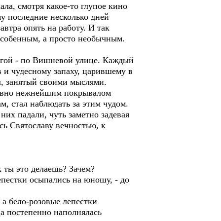
ала, смотря какое-то глупое кино
му последние несколько дней
автра опять на работу. И так
особенным, а просто необычным.
рогой - по Вишневой улице. Каждый
ев и чудесному запаху, царившему в
л, занятый своими мыслями.
ловно нежнейшим покрывалом
м, стал наблюдать за этим чудом.
 них падали, чуть заметно задевая
сь Святославу вечностью, к
ак ты это делаешь? Зачем?
епестки осыпались на юношу, - до
 а бело-розовые лепестки
ца постепенно наполнялась