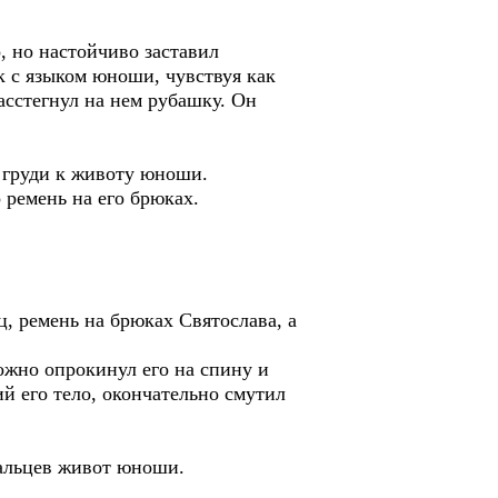
, но настойчиво заставил
ык с языком юноши, чувствуя как
асстегнул на нем рубашку. Он
о груди к животу юноши.
 ремень на его брюках.
ец, ремень на брюках Святослава, а
ожно опрокинул его на спину и
й его тело, окончательно смутил
пальцев живот юноши.