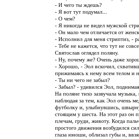
- И чего ты ждешь?
- Я вот тут подумал...
- О чем?
- Я никогда не видел мужской стр
- Он мало чем отличается от женск
- Исполнил для меня стриптиз, - р
- Тебе не кажется, что тут не сов
Святослав оглядел поляну.
- Ну, почему же? Очень даже хоро
- Хорошо, - Эол вскочил, схватив
прижимаясь к нему всем телом и н
- Ты ни чего не забыл?
- Забыл? - удивился Эол, поднимаяс
На поляне тихо зазвучала музыка,
наблюдая за тем, как Эол очень ме
футболку и, улыбнувшись, швырну
стоящим у шеста. На этот раз он 
плечам, груди, животу. Когда пал
простого движения возбудился сил
глаза юноши, облизал губы и, ввзя