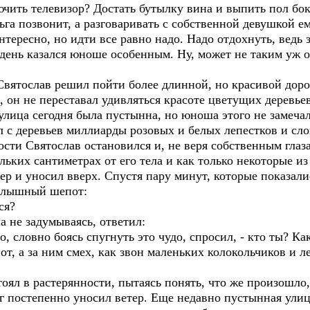
ючить телевизор? Достать бутылку вина и выпить пол бок
ьга позвонит, а разговаривать с собственной девушкой е
нтересно, но идти все равно надо. Надо отдохнуть, ведь з
 день казался юноше особенным. Ну, может не таким уж 
 Святослав решил пойти более длинной, но красивой до
да, он не переставал удивляться красоте цветущих деревь
улица сегодня была пустынна, но юноша этого не замеча
л с деревьев миллиарды розовых и белых лепестков и с
ти Святослав остановился и, не веря собственным глаза
ьких сантиметрах от его тела и как только некоторые из
ер и уносил вверх. Спустя пару минут, которые показали
 слышный шепот:
ся?
 не задумываясь, ответил:
но, словно боясь спугнуть это чудо, спросил, - кто ты? К
от, а за ним смех, как звон маленьких колокольчиков и л
оял в растерянности, пытаясь понять, что же произошло,
ог постепенно уносил ветер. Еще недавно пустынная ули