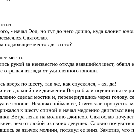
иптиз.
ого, - начал Эол, но тут до него дошло, куда клонит юно
ассмеялся Святослав.
сем подходящее место для этого?
шее место.
шись рукой за неизвестно откуда взявшийся шест, обвил е
е отрывая взгляда от удивленного юноши.
ь вверх по шесту, так же, как спускался, - ах, да!
 и все дальнейшие движения Ветра были подчинены ее ри
дленно сделал мостик и, перевернувшись через голову, се
л ее юноше. Неловко поймав ее, Святослав пропустил мо
прижался к шесту спиной и начал медленно двигаться вве
ьчики Ветра легли на молнию джинсов, Святослав почувств
ьнее, чем от любой из своих девушек. Словно почувствов
вшись за язычок молнии, потянул ее вниз. Заметив, что 