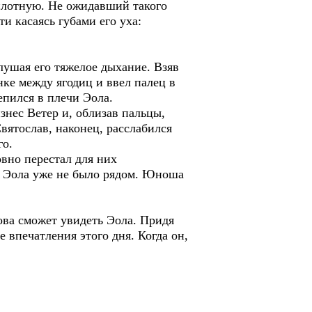
вплотную. Не ожидавший такого
и касаясь губами его уха:
лушая его тяжелое дыхание. Взяв
нке между ягодиц и ввел палец в
епился в плечи Эола.
изнес Ветер и, облизав пальцы,
вятослав, наконец, расслабился
го.
вно перестал для них
я, Эола уже не было рядом. Юноша
ова сможет увидеть Эола. Придя
е впечатления этого дня. Когда он,