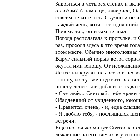
Закрыться в четырех стенах и вкл
о любви? А там еще, наверное, Ол
совсем не хотелось. Скучно и не и
каждый день, хотя... сегодняшний
Почему так, он и сам не знал.
Погода располагала к прогулке, и
раз, проходя здесь в это время го
этом месте. Обычно многолюдная 
Вдруг сильный порыв ветра сорва
окутал ими юношу. От неожиданнос
Лепестки кружились всего в нескол
юношу, их тут же подхватывал вет
полету лепестков добавился едва
- Светлый... Светлый, тебе нравит
Обалдевший от увиденного, юноша
- Нравится, очень, - и, едва слыш
- Я люблю тебя, - послышался шеп
встречи.
Еще несколько минут Святослав ст
лежавшие на его плечах и у его н