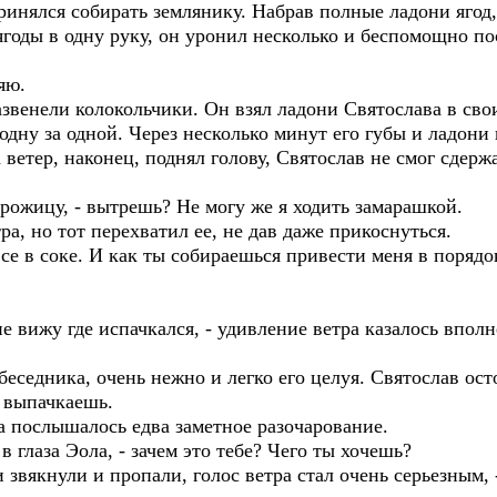
ринялся собирать землянику. Набрав полные ладони ягод,
оды в одну руку, он уронил несколько и беспомощно по
яю.
зазвенели колокольчики. Он взял ладони Святослава в сво
, одну за одной. Через несколько минут его губы и ладо
ветер, наконец, поднял голову, Святослав не смог сдерж
 рожицу, - вытрешь? Не могу же я ходить замарашкой.
ра, но тот перехватил ее, не дав даже прикоснуться.
все в соке. И как ты собираешься привести меня в поряд
 не вижу где испачкался, - удивление ветра казалось вполн
беседника, очень нежно и легко его целуя. Святослав ос
я выпачкаешь.
тра послышалось едва заметное разочарование.
 в глаза Эола, - зачем это тебе? Чего ты хочешь?
и звякнули и пропали, голос ветра стал очень серьезным, 