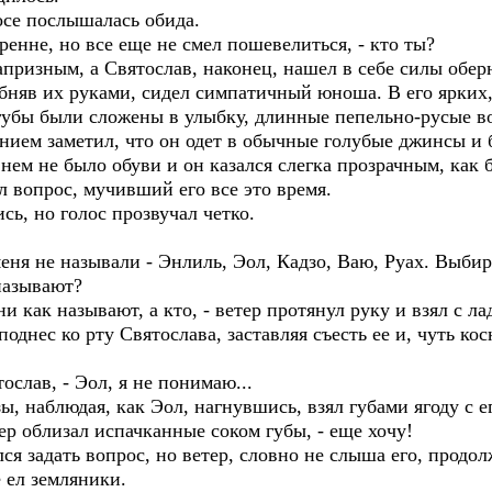
лосе послышалась обида.
ренне, но все еще не смел пошевелиться, - кто ты?
 капризным, а Святослав, наконец, нашел в себе силы обер
бняв их руками, сидел симпатичный юноша. В его ярких
губы были сложены в улыбку, длинные пепельно-русые во
ением заметил, что он одет в обычные голубые джинсы и
 нем не было обуви и он казался слегка прозрачным, как 
ал вопрос, мучивший его все это время.
ись, но голос прозвучал четко.
меня не называли - Энлиль, Эол, Кадзо, Ваю, Руах. Выби
 называют?
ни как называют, а кто, - ветер протянул руку и взял с л
 поднес ко рту Святослава, заставляя съесть ее и, чуть к
ослав, - Эол, я не понимаю...
, наблюдая, как Эол, нагнувшись, взял губами ягоду с е
тер облизал испачканные соком губы, - еще хочу!
лся задать вопрос, но ветер, словно не слыша его, продол
 ел земляники.