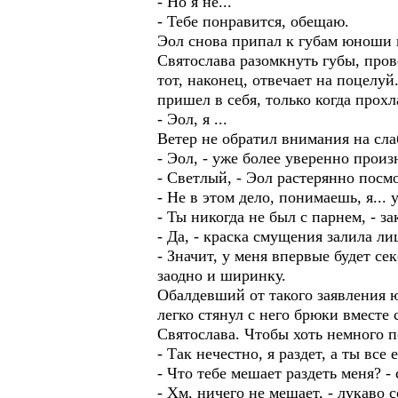
- Но я не...
- Тебе понравится, обещаю.
Эол снова припал к губам юноши 
Святослава разомкнуть губы, пров
тот, наконец, отвечает на поцелу
пришел в себя, только когда прох
- Эол, я ...
Ветер не обратил внимания на сла
- Эол, - уже более уверенно прои
- Светлый, - Эол растерянно посм
- Не в этом дело, понимаешь, я... у
- Ты никогда не был с парнем, - з
- Да, - краска смущения залила л
- Значит, у меня впервые будет се
заодно и ширинку.
Обалдевший от такого заявления ю
легко стянул с него брюки вместе
Святослава. Чтобы хоть немного п
- Так нечестно, я раздет, а ты все
- Что тебе мешает раздеть меня? 
- Хм, ничего не мешает, - лукаво 