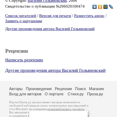
© Copyright:
Василий Гольяновский
, 2006
Свидетельство о публикации №206020100474
Список читателей
/
Версия для печати
/
Разместить анонс
/
Заявить о нарушении
Другие произведения автора Василий Гольяновский
Рецензии
Написать рецензию
Другие произведения автора Василий Гольяновский
Авторы
Произведения
Рецензии
Поиск
Магазин
Вход для авторов
О портале
Стихи.ру
Проза.ру
Портал Проза.ру предоставляет авторам возможность
свободной публикации своих литературных произведений в
сети Интернет на основании
пользовательского договора
.
Все авторские права на произведения принадлежат авторам
и охраняются
законом
. Перепечатка произведений возможна