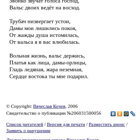
Звонко звучат голоса господ,
Вальс двоих ведёт на восход.
Трубач низвергает устои,
Дамы мои лишились покоя,
От жажды душа истомилась,
От вальса я в вас влюбилась.
Вольная жизнь, вальс держись,
Платья как лица, дамы-орлицы,
Гладь ледяная, жара неземная,
Сердце востока ты мне подарил.
© Copyright:
Вячеслав Кочев
, 2006
Свидетельство о публикации №206031500056
Список читателей
/
Версия для печати
/
Разместить анонс
/
Заявить о нарушении