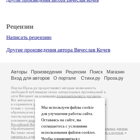
Другие произведения автора Вячеслав Кочев
Рецензии
Написать рецензию
Другие произведения автора Вячеслав Кочев
Авторы
Произведения
Рецензии
Поиск
Магазин
Вход для авторов
О портале
Стихи.ру
Проза.ру
Портал Проза.ру предоставляет авторам возможность
свободной публикации своих литературных произведений в
сети Интернет на основании
пользовательского договора
.
Все авторские права на произведения принадлежат авторам
и охраняются
законом
. Перепечатка произведений возможна
Мы используем файлы cookie
только с согласия его автора, к которому вы можете
обратиться на его авторской странице. Ответственность за
для улучшения работы сайта.
тексты произведений авторы несут самостоятельно на
Оставаясь на сайте, вы
основании
правил публикации
и
законодательства
Российской Федерации
. Данные пользователей
соглашаетесь с условиями
обрабатываются на основании
Политики обработки персональных данных
.
использования файлов cookies.
Вы также можете посмотреть более подробную
информацию о портале
и
связаться с администрацией
.
Чтобы ознакомиться с