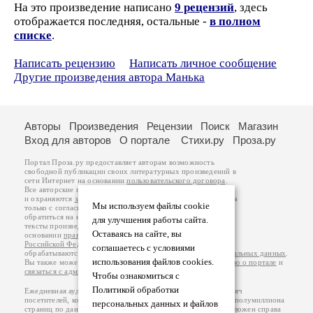
На это произведение написано
9 рецензий
, здесь
отображается последняя, остальные -
в полном
списке
.
Написать рецензию
Написать личное сообщение
Другие произведения автора Манька
Авторы
Произведения
Рецензии
Поиск
Магазин
Вход для авторов
О портале
Стихи.ру
Проза.ру
Портал Проза.ру предоставляет авторам возможность
свободной публикации своих литературных произведений в
сети Интернет на основании
пользовательского договора
.
Все авторские права на произведения принадлежат авторам
и охраняются
законом
. Перепечатка произведений возможна
Мы используем файлы cookie
только с согласия его автора, к которому вы можете
обратиться на его авторской странице. Ответственность за
для улучшения работы сайта.
тексты произведений авторы несут самостоятельно на
Оставаясь на сайте, вы
основании
правил публикации
и
законодательства
Российской Федерации
. Данные пользователей
соглашаетесь с условиями
обрабатываются на основании
Политики обработки персональных данных
.
использования файлов cookies.
Вы также можете посмотреть более подробную
информацию о портале
и
связаться с администрацией
.
Чтобы ознакомиться с
Политикой обработки
Ежедневная аудитория портала Проза.ру – порядка 100 тысяч
посетителей, которые в общей сумме просматривают более полумиллиона
персональных данных и файлов
страниц по данным счетчика посещаемости, который расположен справа