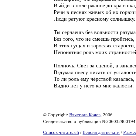
Выйди в поле ржаное до краюшка
Речи в песнях живых об их горюш
Люди ратуют красному солнышку.
Ты серчаешь без вольности разума
Без того, что не смеешь пройтись,
В этих гущах и зарослях старости,
Непонятная роль моих странносте
Полночь. Свет за сценой, а занаве
Вздумал пьесу писать от усталости
То ли роль ему чёрствой казалась,
Видно нет у него ко мне жалости.
© Copyright:
Вячеслав Кочев
, 2006
Свидетельство о публикации №20603290019
Список читателей
/
Версия для печати
/
Разме