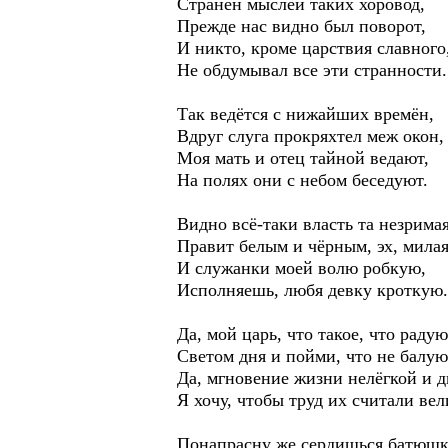
Странен мыслей таких хоровод,
Прежде нас видно был поворот,
И никто, кроме царствия славного
Не обдумывал все эти странности.
Так ведётся с нижайших времён,
Вдруг слуга прокряхтел меж окон,
Моя мать и отец тайной ведают,
На полях они с небом беседуют.
Видно всё-таки власть та незримая
Правит белым и чёрным, эх, милая
И служанки моей волю робкую,
Исполняешь, любя девку кроткую.
Да, мой царь, что такое, что радую
Светом дня и пойми, что не балую
Да, мгновение жизни нелёгкой и д
Я хочу, чтобы труд их считали ве
Понапрасну же сердишься батюшк