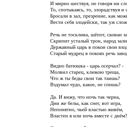
И мирно шествуя, не говоря ни сл
То, спотыкаясь, то, злорадствуя и 
Бросали в зал, презрение, как мож
Вести себя злодейски, так уж сло
Речь не тосклива, шёпот, скован з
Скрипит усталый трон, народ зали
Державный царь в покои свои вхо
Старый мудрец в покоях речь заво
Видно батюшка - царь осерчал? -
Молвил старец, клюкою треща,
Что ж ты беды свои так таишь?
Вздумал чудо, какое, не спишь?
Да. И вижу, что ночь так черна,
Дни же белы, как снег, вот игра,
Непонятно, чьей властью живём,
Властен я или ночь вместе с днём