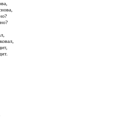
ова,
снова,
но?
жно?
ал,
ковал,
дит,
дит.
?