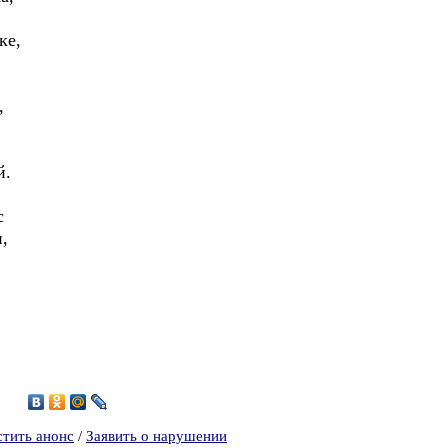
,
ке,
,
й.
с
,
4
стить анонс
/
Заявить о нарушении