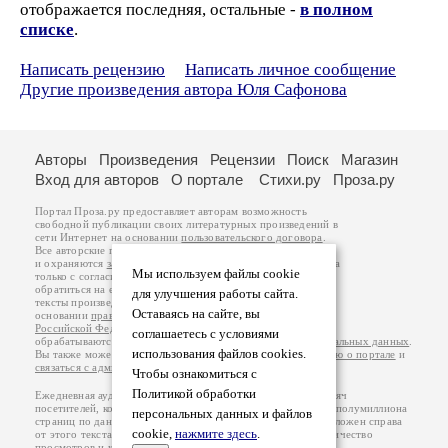
отображается последняя, остальные -
в полном
списке
.
Написать рецензию
Написать личное сообщение
Другие произведения автора Юля Сафонова
Авторы
Произведения
Рецензии
Поиск
Магазин
Вход для авторов
О портале
Стихи.ру
Проза.ру
Портал Проза.ру предоставляет авторам возможность
свободной публикации своих литературных произведений в
сети Интернет на основании
пользовательского договора
.
Все авторские права на произведения принадлежат авторам
и охраняются
законом
. Перепечатка произведений возможна
Мы используем файлы cookie
только с согласия его автора, к которому вы можете
обратиться на его авторской странице. Ответственность за
для улучшения работы сайта.
тексты произведений авторы несут самостоятельно на
Оставаясь на сайте, вы
основании
правил публикации
и
законодательства
Российской Федерации
. Данные пользователей
соглашаетесь с условиями
обрабатываются на основании
Политики обработки персональных данных
.
использования файлов cookies.
Вы также можете посмотреть более подробную
информацию о портале
и
связаться с администрацией
.
Чтобы ознакомиться с
Политикой обработки
Ежедневная аудитория портала Проза.ру – порядка 100 тысяч
посетителей, которые в общей сумме просматривают более полумиллиона
персональных данных и файлов
страниц по данным счетчика посещаемости, который расположен справа
cookie,
нажмите здесь
.
от этого текста. В каждой графе указано по две цифры: количество
просмотров и количество посетителей.