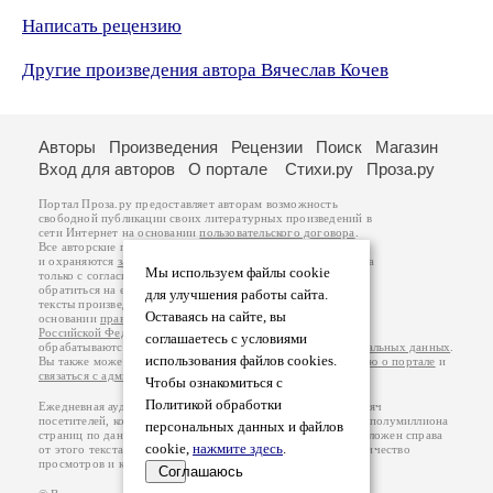
Написать рецензию
Другие произведения автора Вячеслав Кочев
Авторы
Произведения
Рецензии
Поиск
Магазин
Вход для авторов
О портале
Стихи.ру
Проза.ру
Портал Проза.ру предоставляет авторам возможность
свободной публикации своих литературных произведений в
сети Интернет на основании
пользовательского договора
.
Все авторские права на произведения принадлежат авторам
и охраняются
законом
. Перепечатка произведений возможна
Мы используем файлы cookie
только с согласия его автора, к которому вы можете
обратиться на его авторской странице. Ответственность за
для улучшения работы сайта.
тексты произведений авторы несут самостоятельно на
Оставаясь на сайте, вы
основании
правил публикации
и
законодательства
Российской Федерации
. Данные пользователей
соглашаетесь с условиями
обрабатываются на основании
Политики обработки персональных данных
.
использования файлов cookies.
Вы также можете посмотреть более подробную
информацию о портале
и
связаться с администрацией
.
Чтобы ознакомиться с
Политикой обработки
Ежедневная аудитория портала Проза.ру – порядка 100 тысяч
посетителей, которые в общей сумме просматривают более полумиллиона
персональных данных и файлов
страниц по данным счетчика посещаемости, который расположен справа
cookie,
нажмите здесь
.
от этого текста. В каждой графе указано по две цифры: количество
просмотров и количество посетителей.
Соглашаюсь