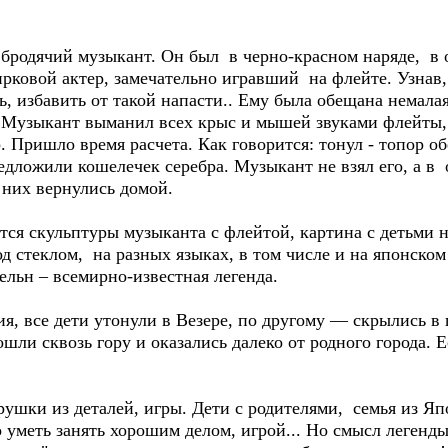
л бродячий музыкант. Он был в черно-красном наряде, в 
рковой актер, замечательно игравший на флейте. Узнав, 
, избавить от такой напасти.. Ему была обещана немалая
и. Музыкант выманил всех крыс и мышей звуками флейты,
 Пришло время расчета. Как говорится: тонул - топор обе
едложили кошелечек серебра. Музыкант не взял его, а в 
з них вернулись домой.
тся скульптуры музыканта с флейтой, картина с детьми н
д стеклом, на разных языках, в том числе и на японско
ельн – всемирно-известная легенда.
я, все дети утонули в Везере, по другому — скрылись в 
шли сквозь гору и оказались далеко от родного города. Е
ушки из деталей, игры. Дети с родителями, семья из Яп
о уметь занять хорошим делом, игрой... Но смысл легенды