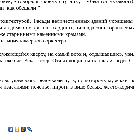
овек,"- говорю я своему спутнику , - был тот музыкант
ли как обещали!"
архитектурой. Фасады величественных зданий украшены
ом из домов не крыша - гардины, ниспадающие оранжевым
кже старинными каменными храмами.
петиция камерного оркестра.
 сужающейся кверху, на самый верх и, отдышавшись, увид
анжевые. Река Везер. Отдыхающие на площади люди. Со
нды: указывая стрелочками путь, по которому музыкант в
и изделиями: печенье, пироги в виде белых, желто-кори
3