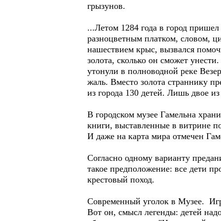
грызунов.
...Летом 1284 года в город прише
разноцветным платком, словом, ци
нашествием крыс, вызвался помочь
золота, сколько он сможет унест
утонули в полноводной реке Везер.
жаль. Вместо золота страннику пр
из города 130 детей. Лишь двое и
В городском музее Гамельна храни
книги, выставленные в витрине по
И даже на карта мира отмечен Гам
Согласно одному варианту предани
такое предположение: все дети про
крестовый поход.
Современный уголок в Музее. Игр
Вот он, смысл легенды: детей над