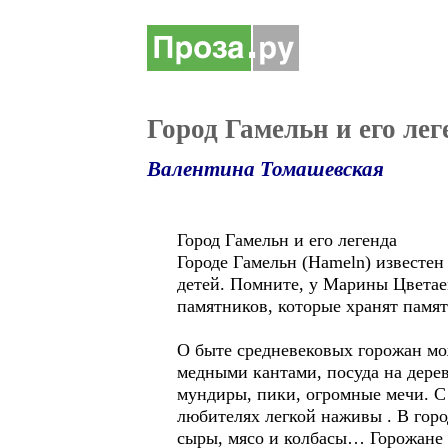
Город Гамельн и его лег
Валентина Томашевская
Город Гамельн и его легенда
Городе Гамельн (Hameln) известен
детей. Помните, у Марины Цветаев
памятников, которые хранят памя
О быте средневековых горожан мож
медными кантами, посуда на дере
мундиры, пики, огромные мечи. С
любителях легкой наживы . В гор
сыры, мясо и колбасы… Горожане 