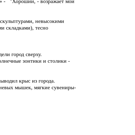
!» - "Хороший, - возражает мой
 скульптурами, невысокими
и складками), тесно
ели город сверху.
лнечные зонтики и столики -
ыводил крыс из города.
чневых мышек, мягкие сувениры-