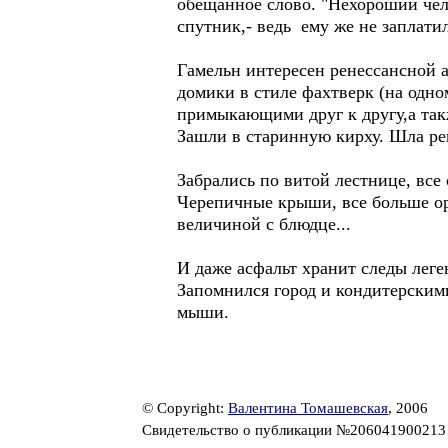
обещанное слово. "Нехороший чел
спутник,- ведь ему же не заплати
Гамельн интересен ренессансной 
домики в стиле фахтверк (на одн
примыкающими друг к другу,а та
Зашли в старинную кирху. Шла ре
Забрались по витой лестнице, все
Черепичные крыши, все больше ор
величиной с блюдце...
И даже асфальт хранит следы леге
Запомнился город и кондитерским
мыши.
© Copyright:
Валентина Томашевская
, 2006
Свидетельство о публикации №20604190021