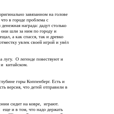
оригинально завязанном на голове
что в городе проблема с
 денежная награда: дадут столько
 они шли за ним по городу и
щал, а как спасся, так и древко
отместку увлек своей игрой и увёл
а лугу. О легенде повествуют и
м и китайском.
глубине горы Коппенберг. Есть и
сть версия, что детей отправили в
онии сидит на ковре, играют.
 еще и в том, что надо держать