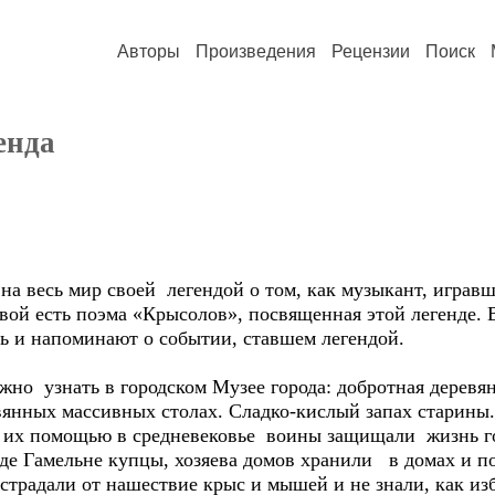
Авторы
Произведения
Рецензии
Поиск
енда
 на весь мир своей легендой о том, как музыкант, игравш
ой есть поэма «Крысолов», посвященная этой легенде. В
ть и напоминают о событии, ставшем легендой.
но узнать в городском Музее города: добротная деревян
вянных массивных столах. Сладко-кислый запах старины.
 их помощью в средневековье воины защищали жизнь го
оде Гамельне купцы, хозяева домов хранили в домах и п
страдали от нашествие крыс и мышей и не знали, как из