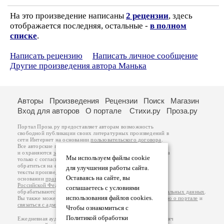
На это произведение написаны
2 рецензии
, здесь
отображается последняя, остальные -
в полном
списке
.
Написать рецензию
Написать личное сообщение
Другие произведения автора Манька
Авторы
Произведения
Рецензии
Поиск
Магазин
Вход для авторов
О портале
Стихи.ру
Проза.ру
Портал Проза.ру предоставляет авторам возможность
свободной публикации своих литературных произведений в
сети Интернет на основании
пользовательского договора
.
Все авторские права на произведения принадлежат авторам
и охраняются
законом
. Перепечатка произведений возможна
Мы используем файлы cookie
только с согласия его автора, к которому вы можете
обратиться на его авторской странице. Ответственность за
для улучшения работы сайта.
тексты произведений авторы несут самостоятельно на
Оставаясь на сайте, вы
основании
правил публикации
и
законодательства
Российской Федерации
. Данные пользователей
соглашаетесь с условиями
обрабатываются на основании
Политики обработки персональных данных
.
использования файлов cookies.
Вы также можете посмотреть более подробную
информацию о портале
и
связаться с администрацией
.
Чтобы ознакомиться с
Политикой обработки
Ежедневная аудитория портала Проза.ру – порядка 100 тысяч